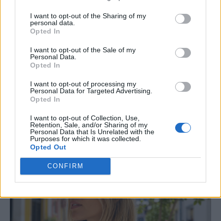
ΤΙ ΕΙΝΑΙ;
I want to opt-out of the Sharing of my
Λευκό φιλί: Τι είναι, γιατί διχάζει τα
personal data.
Opted In
ζευγάρια και πότε μπορεί να κάνει τον
I want to opt-out of the Sale of my
έρωτα πιο απολαυστικό
Personal Data.
Opted In
Το «λευκό φιλί» είναι μια σεξουαλική πρακτική
I want to opt-out of processing my
που διχάζει τα ζευγάρια – Τι ακριβώς είναι, γιατί
Personal Data for Targeted Advertising.
Opted In
προκαλεί διαφορετικές αντιδράσεις και πότε
μπορεί να ενισχύσει την ερωτική εμπειρία.
I want to opt-out of Collection, Use,
Retention, Sale, and/or Sharing of my
Personal Data that Is Unrelated with the
Purposes for which it was collected.
Opted Out
CONFIRM