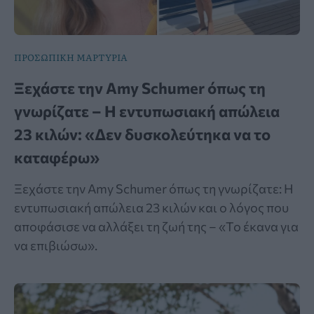
ΠΡΟΣΩΠΙΚΗ ΜΑΡΤΥΡΙΑ
Ξεχάστε την Amy Schumer όπως τη
γνωρίζατε – Η εντυπωσιακή απώλεια
23 κιλών: «Δεν δυσκολεύτηκα να το
καταφέρω»
Ξεχάστε την Amy Schumer όπως τη γνωρίζατε: Η
εντυπωσιακή απώλεια 23 κιλών και ο λόγος που
αποφάσισε να αλλάξει τη ζωή της – «Το έκανα για
να επιβιώσω».