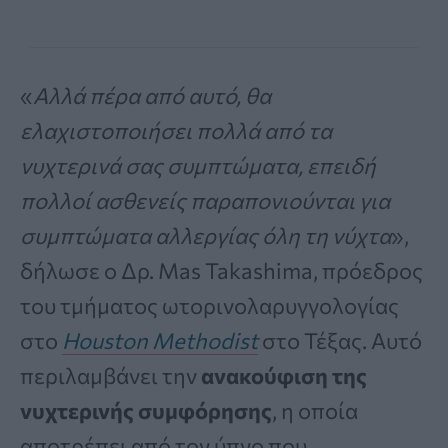
«
Αλλά πέρα ​​από αυτό, θα
ελαχιστοποιήσει πολλά από τα
νυχτερινά σας συμπτώματα, επειδή
πολλοί ασθενείς παραπονιούνται για
συμπτώματα αλλεργίας όλη τη νύχτα
»,
δήλωσε ο Δρ. Mas Takashima, πρόεδρος
του τμήματος ωτορινολαρυγγολογίας
στο
Houston Methodist
στο Τέξας. Αυτό
περιλαμβάνει την
ανακούφιση της
νυχτερινής συμφόρησης
, η οποία
αποτρέπει από τον ύπνο που