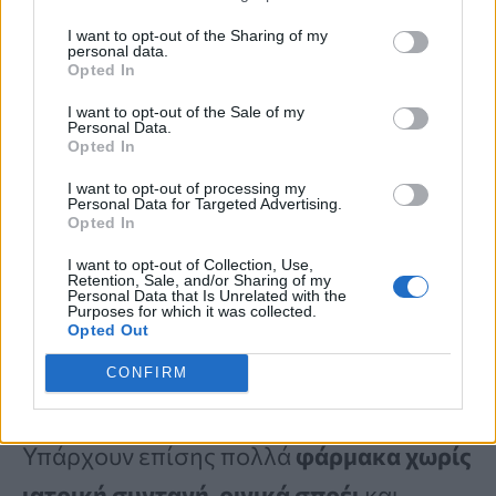
Takashima.
I want to opt-out of the Sharing of my
personal data.
Opted In
Επιπλέον, λάβετε υπόψη ότι ο
χρόνος
I want to opt-out of the Sale of my
Personal Data.
αιχμής της γύρης
είναι συνήθως
νωρίς
Opted In
το πρωί
και
αργά το απόγευμα
,
I want to opt-out of processing my
Personal Data for Targeted Advertising.
σημείωσε ο ειδικός. Αυτό μπορεί να
Opted In
σημαίνει ότι καλό είναι να μείνετε μέσα
I want to opt-out of Collection, Use,
Retention, Sale, and/or Sharing of my
κατά τη διάρκεια αυτών των περιόδων,
Personal Data that Is Unrelated with the
Purposes for which it was collected.
Opted Out
εάν έχετε μια ιδιαίτερα κακή ημέρα
αλλεργίας.
CONFIRM
Υπάρχουν επίσης πολλά
φάρμακα χωρίς
ιατρική συνταγή
,
ρινικά σπρέι
και