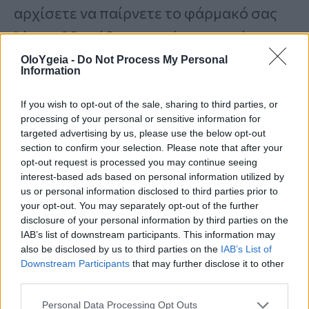
αρχίσετε να παίρνετε το φάρμακό σας
λίγες εβδομάδες πριν, ώστε το φάρμακο
να έχει χρόνο να συσσωρευτεί στο
OloYgeia -
Do Not Process My Personal
Information
σύστημά σας.
If you wish to opt-out of the sale, sharing to third parties, or
processing of your personal or sensitive information for
Μόλις βρεθείτε στο κέντρο της εποχής
targeted advertising by us, please use the below opt-out
section to confirm your selection. Please note that after your
των αλλεργιών, οι
ρινικές πλύσεις με
opt-out request is processed you may continue seeing
interest-based ads based on personal information utilized by
φυσιολογικό ορό
μπορούν να σας
us or personal information disclosed to third parties prior to
βοηθήσουν να ξεπλύνετε τα
your opt-out. You may separately opt-out of the further
disclosure of your personal information by third parties on the
αλλεργιογόνα. «
Αν φοράτε γυαλιά ηλίου
IAB’s list of downstream participants. This information may
also be disclosed by us to third parties on the
IAB’s List of
ή καπέλο, μπορεί να μειώσει την
Downstream Participants
that may further disclose it to other
ποσότητα γύρης που εισέρχεται στα
third parties.
μαλλιά και τα μάτια σας
», εξήγησε ο Δρ.
Personal Data Processing Opt Outs