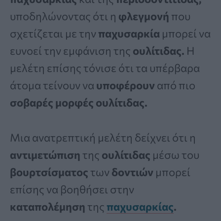
υποδηλώνοντας ότι η
φλεγμονή
που
σχετίζεται με την
παχυσαρκία
μπορεί να
ευνοεί την εμφάνιση της
ουλίτιδας.
Η
μελέτη επίσης τόνισε ότι τα υπέρβαρα
άτομα τείνουν να
υποφέρουν
από πιο
σοβαρές μορφές
ουλίτιδας.
Μια ανατρεπτική μελέτη δείχνει ότι η
αντιμετώπιση
της
ουλίτιδας
μέσω του
βουρτσίσματος
των
δοντιών
μπορεί
επίσης να βοηθήσει στην
καταπολέμηση
της
παχυσαρκίας
.