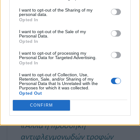
Βελτίωση της υγείας των
I want to opt-out of the Sharing of my
personal data.
Opted In
ούλων
I want to opt-out of the Sale of my
Personal Data.
Αν και η τακτική
στοματική υγιεινή
είναι
Opted In
απαραίτητη,
η εξέταση της
διατροφής
I want to opt-out of processing my
Personal Data for Targeted Advertising.
σας μπορεί να προσφέρει επιπλέον
Opted In
οφέλη.
«Το βούρτσισμα, το νήμα και οι
I want to opt-out of Collection, Use,
Retention, Sale, and/or Sharing of my
Personal Data that Is Unrelated with the
τακτικές επισκέψεις στον οδοντίατρο
Purposes for which it was collected.
Opted Out
είναι απαραίτητα»
, δήλωσε η Dr Chopra.
CONFIRM
«Αλλά η προσθήκη
αντιφλεγμονωδών τροφών