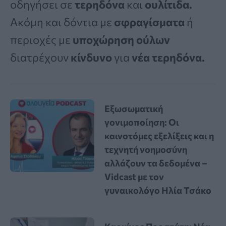
οδηγήσει σε
τερηδόνα
και
ουλίτιδα.
Ακόμη και δόντια με
σφραγίσματα
ή
περιοχές με
υποχώρηση ούλων
διατρέχουν
κίνδυνο
για
νέα τερηδόνα.
Εξωσωματική
γονιμοποίηση: Οι
καινοτόμες εξελίξεις και η
τεχνητή νοημοσύνη
αλλάζουν τα δεδομένα –
Vidcast με τον
γυναικολόγο Ηλία Τσάκο