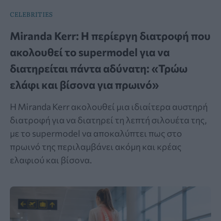
CELEBRITIES
Miranda Kerr: Η περίεργη διατροφή που
ακολουθεί το supermodel για να
διατηρείται πάντα αδύνατη: «Τρώω
ελάφι και βίσονα για πρωινό»
Η Miranda Kerr ακολουθεί μια ιδιαίτερα αυστηρή
διατροφή για να διατηρεί τη λεπτή σιλουέτα της,
με το supermodel να αποκαλύπτει πως στο
πρωινό της περιλαμβάνει ακόμη και κρέας
ελαφιού και βίσονα.