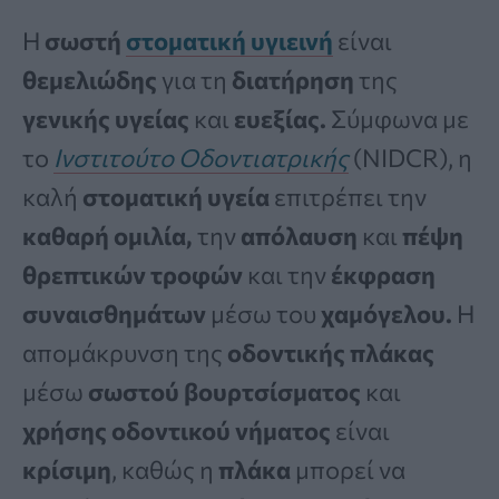
Η
σωστή
στοματική υγιεινή
είναι
θεμελιώδης
για τη
διατήρηση
της
γενικής υγείας
και
ευεξίας.
Σύμφωνα με
το
Ινστιτούτο Οδοντιατρικής
(NIDCR), η
καλή
στοματική υγεία
επιτρέπει την
καθαρή ομιλία,
την
απόλαυση
και
πέψη
θρεπτικών τροφών
και την
έκφραση
συναισθημάτων
μέσω του
χαμόγελου.
Η
απομάκρυνση της
οδοντικής πλάκας
μέσω
σωστού βουρτσίσματος
και
χρήσης οδοντικού νήματος
είναι
κρίσιμη
, καθώς η
πλάκα
μπορεί να