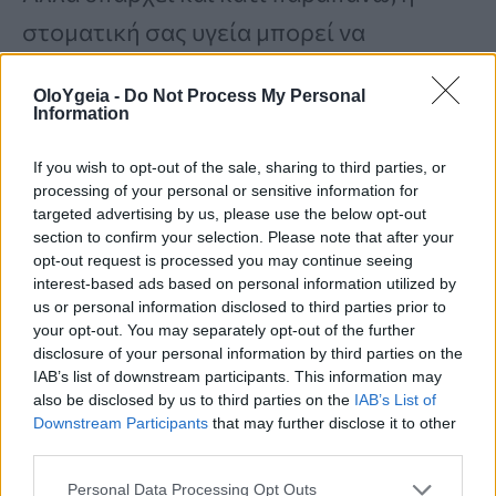
στοματική σας υγεία μπορεί να
επηρεάζει τη διατροφή σας. Η Dr
OloYgeia -
Do Not Process My Personal
Chopra παρατήρησε:
«Αν κάποιος έχει
Information
ευαίσθητα δόντια ή πονεμένα ούλα,
If you wish to opt-out of the sale, sharing to third parties, or
είναι πιο πιθανό να αποφεύγει τραγανά
processing of your personal or sensitive information for
targeted advertising by us, please use the below opt-out
λαχανικά ή
δημητριακά ολικής άλεσης
.
section to confirm your selection. Please note that after your
Αυτές είναι τροφές που υποστηρίζουν
opt-out request is processed you may continue seeing
interest-based ads based on personal information utilized by
την υγιή πέψη και το βάρος – αλλά οι
us or personal information disclosed to third parties prior to
your opt-out. You may separately opt-out of the further
άνθρωποι μπορεί να προτιμήσουν πιο
disclosure of your personal information by third parties on the
μαλακά, επεξεργασμένα τρόφιμα που
IAB’s list of downstream participants. This information may
also be disclosed by us to third parties on the
IAB’s List of
είναι ευκολότερα στο μάσημα και συχνά
Downstream Participants
that may further disclose it to other
third parties.
υψηλότερα σε θερμίδες».
Personal Data Processing Opt Outs