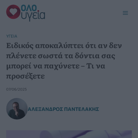
Μετάβαση
στο
Main
περιεχόμενο
Men
YΓΕΊΑ
Ειδικός αποκαλύπτει ότι αν δεν
πλένετε σωστά τα δόντια σας
μπορεί να παχύνετε – Τι να
προσέξετε
07/06/2025
ΑΛΈΞΑΝΔΡΟΣ ΠΑΝΤΕΛΆΚΗΣ