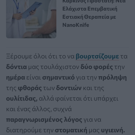
Καρκίνος Προστάτη: Νέα
Ελάχιστα Επεμβατική
Εστιακή Θεραπεία με
NanoKnife
Ξέρουμε όλοι ότι το να
βουρτσίζουμε
τα
δόντια
μας τουλάχιστον
δύο φορές
την
ημέρα
είναι
σημαντικό
για την
πρόληψη
της
φθοράς
των
δοντιών
και της
ουλίτιδας,
αλλά φαίνεται ότι υπάρχει
και ένας άλλος, συχνά
παραγνωρισμένος
λόγος
για να
διατηρούμε την
στοματική
μας
υγιεινή.