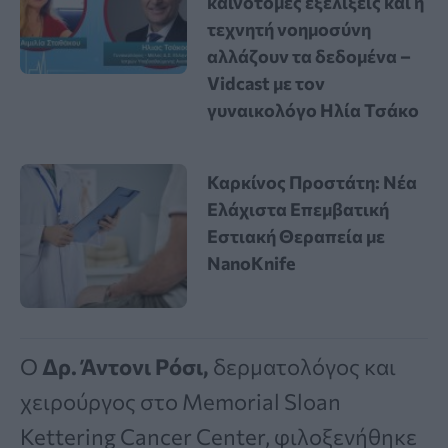
καινοτόμες εξελίξεις και η
τεχνητή νοημοσύνη
αλλάζουν τα δεδομένα –
Vidcast με τον
γυναικολόγο Ηλία Τσάκο
Καρκίνος Προστάτη: Νέα
Ελάχιστα Επεμβατική
Εστιακή Θεραπεία με
NanoKnife
Ο
Δρ. Άντονι Ρόσι,
δερματολόγος και
χειρούργος στο Memorial Sloan
Kettering Cancer Center, φιλοξενήθηκε