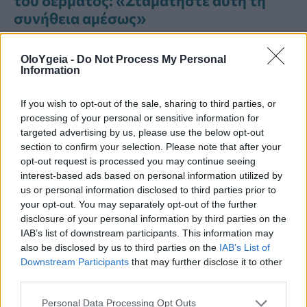
του δέρματος: «Σταματήστε αυτή τη
συνήθεια αμέσως»
30χρονη που είχε ένα σπυράκι στο
OloYgeia -
Do Not Process My Personal
πρόσωπο της για χρόνια έλαβε
Information
διάγνωση για καρκίνο: «Νόμιζα ότι δεν
ήταν τίποτα σοβαρό» (ΦΩΤΟ)
If you wish to opt-out of the sale, sharing to third parties, or
processing of your personal or sensitive information for
22χρονος έκανε ενέσεις μαυρίσματος
targeted advertising by us, please use the below opt-out
section to confirm your selection. Please note that after your
και αποκαλύπτει: «Άρχισα να βγάζω
opt-out request is processed you may continue seeing
ελιές» – Η επικίνδυνη μόδα του Barbie
interest-based ads based on personal information utilized by
drug
us or personal information disclosed to third parties prior to
your opt-out. You may separately opt-out of the further
disclosure of your personal information by third parties on the
IAB’s list of downstream participants. This information may
also be disclosed by us to third parties on the
IAB’s List of
Downstream Participants
that may further disclose it to other
ΗΛΙΑΚΌ ΈΓΚΑΥΜΑ
ΚΑΡΚΊΝΟΣ ΤΟΥ ΔΈΡΜΑΤΟΣ
third parties.
ΣΟΛΆΡΙΟΥΜ
Personal Data Processing Opt Outs