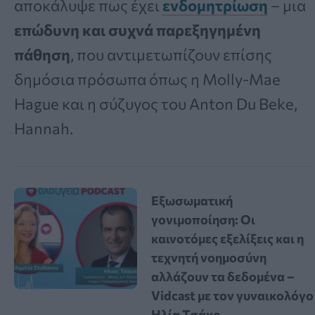
αποκάλυψε πως έχει
ενδομητρίωση
– μια
επώδυνη και συχνά παρεξηγημένη
πάθηση
, που αντιμετωπίζουν επίσης
δημόσια πρόσωπα όπως η Molly-Mae
Hague και η σύζυγος του Anton Du Beke,
Hannah.
Εξωσωματική
γονιμοποίηση: Οι
καινοτόμες εξελίξεις και η
τεχνητή νοημοσύνη
αλλάζουν τα δεδομένα –
Vidcast με τον γυναικολόγο
Ηλία Τσάκο