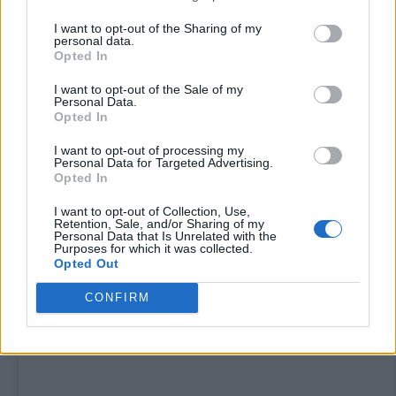
των ατόμων με
ενδομητρίωση
I want to opt-out of the Sharing of my
personal data.
Opted In
μπορούν να μείνουν έγκυες φυσικά
Κόπωση, σε συνδυασμό με ένα ή
I want to opt-out of the Sale of my
Personal Data.
Opted In
περισσότερα από τα παραπάνω
συμπτώματα
I want to opt-out of processing my
Personal Data for Targeted Advertising.
Opted In
I want to opt-out of Collection, Use,
Retention, Sale, and/or Sharing of my
Personal Data that Is Unrelated with the
Purposes for which it was collected.
Opted Out
CONFIRM