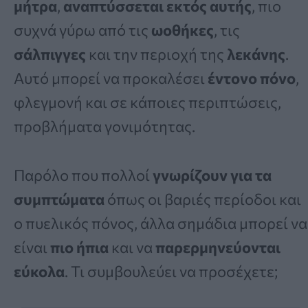
μήτρα
,
αναπτύσσεται εκτός αυτής
, πιο
συχνά γύρω από τις
ωοθήκες
, τις
σάλπιγγες
και την περιοχή της
λεκάνης
.
Αυτό μπορεί να προκαλέσει
έντονο πόνο
,
φλεγμονή και σε κάποιες περιπτώσεις,
προβλήματα γονιμότητας.
Παρόλο που πολλοί
γνωρίζουν για τα
συμπτώματα
όπως οι βαριές περίοδοι και
ο πυελικός πόνος, άλλα σημάδια μπορεί να
είναι
πιο ήπια
και να
παρερμηνεύονται
εύκολα
. Τι συμβουλεύει να προσέχετε;