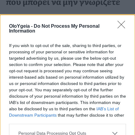
που μπορεί να μην γνωρίζετε
Συνηθισμένα συμπτώματα
OloYgeia -
Do Not Process My Personal
περιλαμβάνουν:
Information
If you wish to opt-out of the sale, sharing to third parties, or
Πυελικό πόνος
processing of your personal or sensitive information for
targeted advertising by us, please use the below opt-out
Επώδυνες περίοδοι που
section to confirm your selection. Please note that after your
επηρεάζουν την καθημερινότητα
opt-out request is processed you may continue seeing
interest-based ads based on personal information utilized by
Βαριά εμμηνορροϊκή αιμορραγία
us or personal information disclosed to third parties prior to
your opt-out. You may separately opt-out of the further
Πόνο κατά ή μετά τη σεξουαλική
disclosure of your personal information by third parties on the
επαφή
IAB’s list of downstream participants. This information may
also be disclosed by us to third parties on the
IAB’s List of
Πόνο κατά τις εντερικές κενώσεις
Downstream Participants
that may further disclose it to other
third parties.
Πόνο κατά την ούρηση
Δυσκολία σύλληψης – έως και 70%
Personal Data Processing Opt Outs