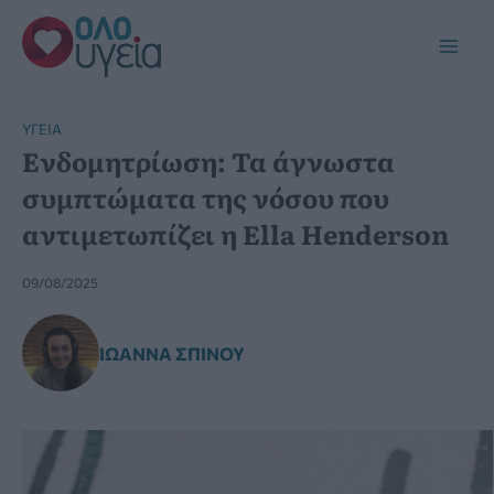
Μετάβαση
στο
Main
περιεχόμενο
Men
YΓΕΊΑ
Ενδομητρίωση: Τα άγνωστα
συμπτώματα της νόσου που
αντιμετωπίζει η Ella Henderson
09/08/2025
ΙΩΆΝΝΑ ΣΠΊΝΟΥ