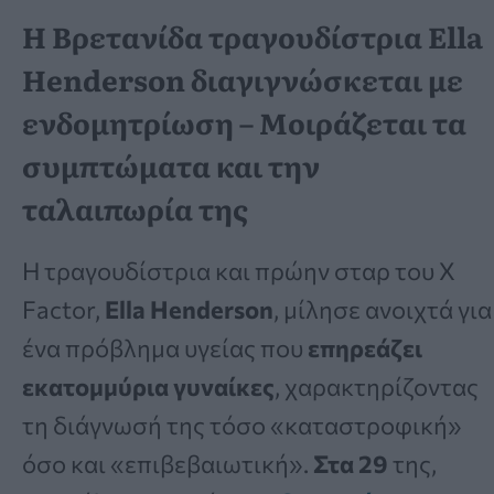
Η Βρετανίδα τραγουδίστρια Ella
Henderson διαγιγνώσκεται με
ενδομητρίωση – Μοιράζεται τα
συμπτώματα και την
ταλαιπωρία της
Η τραγουδίστρια και πρώην σταρ του X
Factor,
Ella Henderson
, μίλησε ανοιχτά για
ένα πρόβλημα υγείας που
επηρεάζει
εκατομμύρια γυναίκες
, χαρακτηρίζοντας
τη διάγνωσή της τόσο «καταστροφική»
όσο και «επιβεβαιωτική».
Στα 29
της,