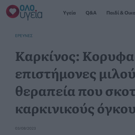
Μετάβαση
στο
Yγεία
Q&A
Παιδί & Οικ
περιεχόμενο
ΈΡΕΥΝΕΣ
Καρκίνος: Κορυφα
επιστήμονες μιλού
θεραπεία που σκοτ
καρκινικούς όγκο
03/08/2023