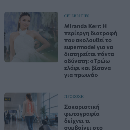
CELEBRITIES
Miranda Kerr: Η
περίεργη διατροφή
που ακολουθεί το
supermodel για να
διατηρείται πάντα
αδύνατη: «Τρώω
ελάφι και βίσονα
για πρωινό»
ΠΡΟΣΟΧΗ
Σοκαριστική
φωτογραφία
δείχνει τι
συμβαίνει στο