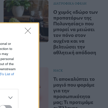
ΔΙΑΤΡΟΦΙΚΑ ΟΦΕΛΗ
Ο χυμός «δώρο των
προπατόρων της
Πολυνησίας» που
μπορεί να μειώσει
τον πόνο στον
αυχένα και να
sonal or
βελτιώσει την
ection to
αθλητική απόδοση
ou may
 personal
out of the
 downstream
HACK
B’s List of
Τι αποκαλύπτει το
μαγιό που φοράμε
για την
προσωπικότητα
μας; Τι προτιμάμε
οι Έλληνες