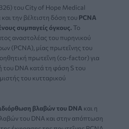
26) του City of Hope Medical
 και την βέλτιστη δόση του
PCNA
νους συμπαγείς όγκους.
Το
ατος αναστολέας του πυρηνικού
ων (PCNA), μίας πρωτεΐνης του
οηθητική πρωτεΐνη (co-factor) για
 του DNA κατά τη φάση S του
μιστής του κυτταρικού
πιδιόρθωση βλαβών του DNA
και η
βλαβών του DNA και στην απόπτωση
ς της έκφρασης της πρωτεΐνης PCNA