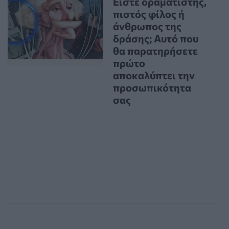
Είστε οραματιστής,
πιστός φίλος ή
άνθρωπος της
δράσης; Αυτό που
θα παρατηρήσετε
πρώτο
αποκαλύπτει την
προσωπικότητα
σας