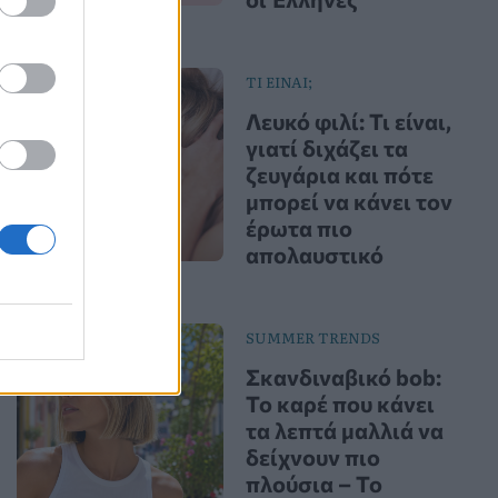
ΤΙ ΕΙΝΑΙ;
Λευκό φιλί: Τι είναι,
γιατί διχάζει τα
ζευγάρια και πότε
μπορεί να κάνει τον
έρωτα πιο
απολαυστικό
SUMMER TRENDS
Σκανδιναβικό bob:
Το καρέ που κάνει
τα λεπτά μαλλιά να
δείχνουν πιο
πλούσια – Το