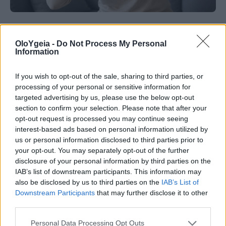
ΠΡΟΣΟΧΗ
OloYgeia -
Do Not Process My Personal
Η τροφή που μπορεί να προκαλέσει
Information
παράλυση και θάνατο – Κινδυνεύουμε
If you wish to opt-out of the sale, sharing to third parties, or
περισσότερο το καλοκαίρι
processing of your personal or sensitive information for
targeted advertising by us, please use the below opt-out
Μια τροφή που καταναλώνεται ευρέως μπορεί,
section to confirm your selection. Please note that after your
υπό συγκεκριμένες συνθήκες, να προκαλέσει
opt-out request is processed you may continue seeing
interest-based ads based on personal information utilized by
σοβαρή δηλητηρίαση με παράλυση ή ακόμη και
us or personal information disclosed to third parties prior to
θάνατο – Τι πρέπει να προσέξετε πριν τη βάλετε
your opt-out. You may separately opt-out of the further
στο πιάτο σας
disclosure of your personal information by third parties on the
IAB’s list of downstream participants. This information may
also be disclosed by us to third parties on the
IAB’s List of
Downstream Participants
that may further disclose it to other
third parties.
Personal Data Processing Opt Outs