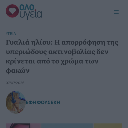
Μετάβαση
στο
Main
περιεχόμενο
Men
YΓΕΊΑ
Γυαλιά ηλίου: Η απορρόφηση της
υπεριώδους ακτινοβολίας δεν
κρίνεται από το χρώμα των
φακών
07/07/2026
ΈΦΗ ΦΟΥΣΈΚΗ