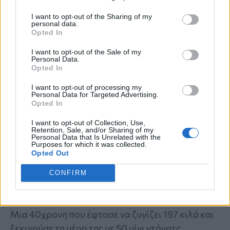
I want to opt-out of the Sharing of my
personal data.
Opted In
I want to opt-out of the Sale of my
Personal Data.
Opted In
I want to opt-out of processing my
Personal Data for Targeted Advertising.
Opted In
ΠΡΟΣΩΠΙΚΗ ΜΑΡΤΥΡΙΑ
I want to opt-out of Collection, Use,
Retention, Sale, and/or Sharing of my
Personal Data that Is Unrelated with the
40χρονη έτρωγε 50 μίνι ντόνατς για
Purposes for which it was collected.
Opted Out
πρωινό και ζύγιζε 197 κιλά – Πώς
κατάφερε να χάσει 127 κιλά και να γίνει
CONFIRM
bodybuilder χωρίς ενέσεις
Μια 40χρονη που έφτασε να ζυγίζει 197 κιλά και
ξεκινούσε τη μέρα της με 50 μίνι ντόνατς