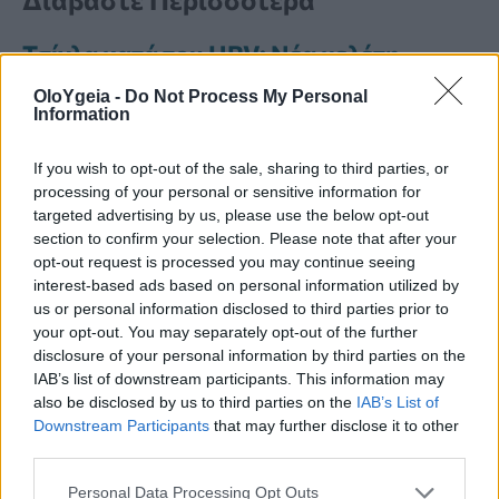
Τσίχλα κατά του HPV: Νέα μελέτη
δείχνει μείωση του ιού έως 93% –
OloYgeia -
Do Not Process My Personal
Ελπίδες για την πρόληψη του καρκίνου
Information
του στόματος
If you wish to opt-out of the sale, sharing to third parties, or
HPV: Το παράδειγμα της Αγγλίας στον
processing of your personal or sensitive information for
targeted advertising by us, please use the below opt-out
καρκίνο του τραχήλου της μήτρας-Τι
section to confirm your selection. Please note that after your
πρέπει να κάνει η Ελλάδα
opt-out request is processed you may continue seeing
interest-based ads based on personal information utilized by
HPV: Το εμβόλιο που σχεδόν εξαφάνισε
us or personal information disclosed to third parties prior to
τους θανάτους από καρκίνο του
your opt-out. You may separately opt-out of the further
τραχήλου της μήτρας – Το παράδειγμα
disclosure of your personal information by third parties on the
IAB’s list of downstream participants. This information may
της Βρετανίας
also be disclosed by us to third parties on the
IAB’s List of
Downstream Participants
that may further disclose it to other
third parties.
Personal Data Processing Opt Outs