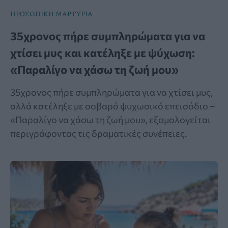
ΠΡΟΣΩΠΙΚΗ ΜΑΡΤΥΡΙΑ
35χρονος πήρε συμπληρώματα για να
χτίσει μυς και κατέληξε με ψύχωση:
«Παραλίγο να χάσω τη ζωή μου»
35χρονος πήρε συμπληρώματα για να χτίσει μυς,
αλλά κατέληξε με σοβαρό ψυχωσικό επεισόδιο –
«Παραλίγο να χάσω τη ζωή μου», εξομολογείται
περιγράφοντας τις δραματικές συνέπειες.