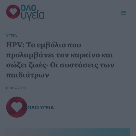
Μετάβαση
στο
Main
περιεχόμενο
Men
YΓΕΊΑ
HPV: Το εμβόλιο που
προλαμβάνει τον καρκίνο και
σώζει ζωές- Οι συστάσεις των
παιδιάτρων
09/07/2026
ΌΛΟ ΥΓΕΊΑ