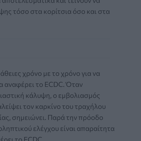
α αποτελεσματικά και τείνουν να
ης τόσο στα κορίτσια όσο και στα
θειες χρόνο με το χρόνο για να
α αναφέρει το ECDC. Όταν
λιαστική κάλυψη, ο εμβολιασμός
αλείψει τον καρκίνο του τραχήλου
ας, σημειώνει. Παρά την πρόοδο
ληπτικού ελέγχου είναι απαραίτητα
έρει το ECDC.