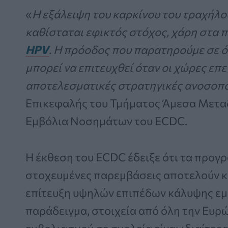
«
Η εξάλειψη του καρκίνου του τραχήλο
καθίσταται εφικτός στόχος, χάρη στα
HPV
. Η πρόοδος που παρατηρούμε σε ό
μπορεί να επιτευχθεί όταν οι χώρες επ
αποτελεσματικές στρατηγικές ανοσοπ
Επικεφαλής του Τμήματος Άμεσα Μετα
Εμβόλια Νοσημάτων του ECDC.
Η έκθεση του ECDC έδειξε ότι τα προγ
στοχευμένες παρεμβάσεις αποτελούν κ
επίτευξη υψηλών επιπέδων κάλυψης εμ
παράδειγμα, στοιχεία από όλη την Ευρ