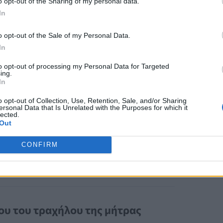
o opt-out of the Sharing of my personal data.
ου κόσμου, έδειξαν σημαντικές
In
τις προκαρκινικές αλλοιώσεις,
o opt-out of the Sale of my Personal Data.
νου του τραχήλου της μήτρας μεταξύ
In
to opt-out of processing my Personal Data for Targeted
ing.
In
λιασμός κοριτσιών πριν από τα 17α
o opt-out of Collection, Use, Retention, Sale, and/or Sharing
ersonal Data that Is Unrelated with the Purposes for which it
μφάνισης καρκίνου του τραχήλου της
lected.
Out
CONFIRM
ου του τραχήλου της μήτρας