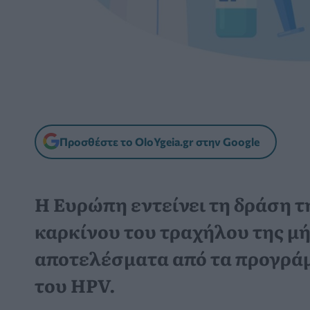
Προσθέστε το OloYgeia.gr στην Google
Η Ευρώπη εντείνει τη δράση τ
καρκίνου του τραχήλου της μή
αποτελέσματα από τα προγρά
του HPV.