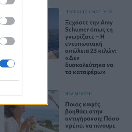
ΠΡΟΣΩΠΙΚΗ ΜΑΡΤΥΡΙΑ
Ξεχάστε την Amy
Schumer όπως τη
γνωρίζατε – Η
εντυπωσιακή
απώλεια 23 κιλών:
«Δεν
δυσκολεύτηκα να
το καταφέρω»
ΝΕΑ ΜΕΛΕΤΗ
Ποιος καφές
βοηθάει στην
αντιγήρανση; Πόσο
πρέπει να πίνουμε