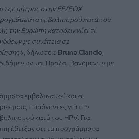
υ της μήτρας στην ΕΕ/ΕΟΧ
 προγράμματα εμβολιασμού κατά του
λη την Ευρώπη καταδεικνύει τι
ενδύουν με συνέπεια σε
οίηση
ς», δήλωσε ο
Bruno Ciancio
,
διδόμενων και Προλαμβανόμενων με
ράμματα εμβολιασμού και οι
ρίσιμους παράγοντες για την
βολιασμού κατά του HPV. Για
ώπη έδειξαν ότι τα προγράμματα