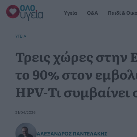
Μετάβαση
στο
Yγεία
Q&A
Παιδί & Οικ
περιεχόμενο
YΓΕΊΑ
Τρεις χώρες στην 
το 90% στον εμβολ
HPV-Τι συμβαίνει
21/04/2026
ΑΛΈΞΑΝΔΡΟΣ ΠΑΝΤΕΛΆΚΗΣ