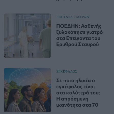
ΒΙΑ ΚΑΤΑ ΓΙΑΤΡΩΝ
ΠΟΕΔΗΝ: Ασθενής
ξυλοκόπησε γιατρό
στα Επείγοντα του
Ερυθρού Σταυρού
ΕΓΚΕΦΑΛΟΣ
Σε ποια ηλικία ο
εγκέφαλος είναι
στα καλύτερά του;
Η απρόσμενη
ικανότητα στα 70