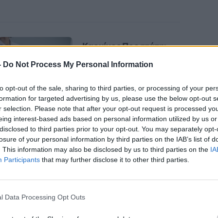
Καρκίνος Προστάτη:
Νέα Ελάχιστα
-
Do Not Process My Personal Information
Επεμβατική Εστιακή
Θεραπεία με NanoKnife
to opt-out of the sale, sharing to third parties, or processing of your per
formation for targeted advertising by us, please use the below opt-out s
r selection. Please note that after your opt-out request is processed y
eing interest-based ads based on personal information utilized by us or
disclosed to third parties prior to your opt-out. You may separately opt-
losure of your personal information by third parties on the IAB’s list of
. This information may also be disclosed by us to third parties on the
IA
Participants
that may further disclose it to other third parties.
l Data Processing Opt Outs
κές χώρες (π.χ. Σουηδία, Ολλανδία