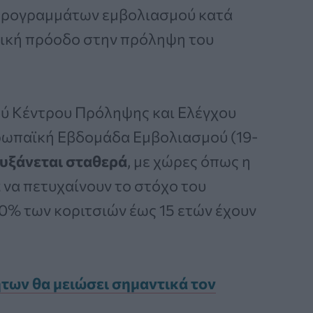
 προγραμμάτων εμβολιασμού κατά
τική πρόοδο στην πρόληψη του
ύ Κέντρου Πρόληψης και Ελέγχου
ρωπαϊκή Εβδομάδα Εμβολιασμού (19-
αυξάνεται σταθερά
, με χώρες όπως η
α
να πετυχαίνουν το στόχο του
0% των κοριτσιών έως 15 ετών έχουν
των θα μειώσει σημαντικά τον