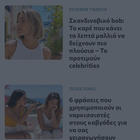
SUMMER TRENDS
Σκανδιναβικό bob:
Το καρέ που κάνει
τα λεπτά μαλλιά να
δείχνουν πιο
πλούσια – Το
προτιμούν
celebrities
ΠΟΙΕΣ ΕΙΝΑΙ;
6 φράσεις που
χρησιμοποιούν οι
ναρκισσιστές
στους καβγάδες για
να σας
χειραγωγήσουν