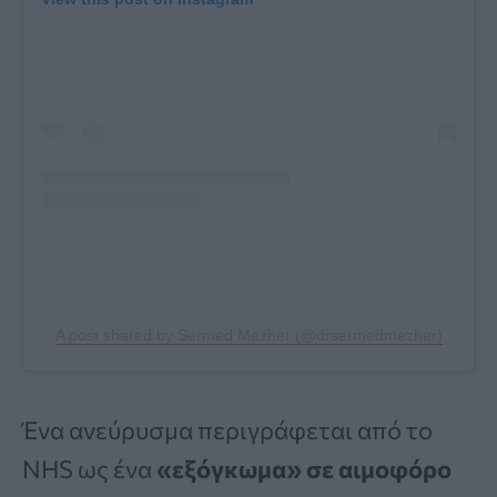
A post shared by Sermed Mezher (@drsermedmezher)
Ένα ανεύρυσμα περιγράφεται από το
NHS ως ένα
«εξόγκωμα» σε αιμοφόρο