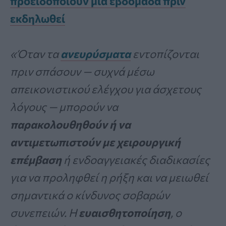
προειδοποιούν μια εβδομάδα πριν
εκδηλωθεί
«Όταν τα
ανευρύσματα
εντοπίζονται
πριν σπάσουν — συχνά μέσω
απεικονιστικού ελέγχου για άσχετους
λόγους — μπορούν να
παρακολουθηθούν ή να
αντιμετωπιστούν με χειρουργική
επέμβαση
ή ενδοαγγειακές διαδικασίες
για να προληφθεί η ρήξη και να μειωθεί
σημαντικά ο κίνδυνος σοβαρών
συνεπειών.
Η
ευαισθητοποίηση
, ο