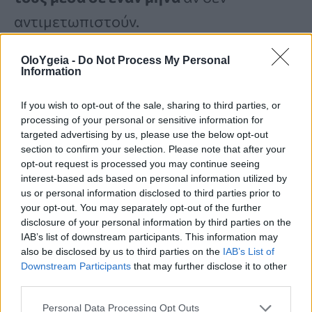
αντιμετωπιστούν.
OloYgeia -
Do Not Process My Personal
Τα τελευταία 30 χρόνια, οι ιατροί έχουν
Information
μεταβεί κυρίως από την
ανοιχτή
If you wish to opt-out of the sale, sharing to third parties, or
κρανιοτομία
στη χρήση
μικροσκοπικών
processing of your personal or sensitive information for
targeted advertising by us, please use the below opt-out
εργαλείων
που καθοδηγούνται μέσω
section to confirm your selection. Please note that after your
opt-out request is processed you may continue seeing
των αγγείων (ενδοαγγειακή θεραπεία)
interest-based ads based on personal information utilized by
για να
φράξουν ή να ενισχύσουν τα
us or personal information disclosed to third parties prior to
your opt-out. You may separately opt-out of the further
ανευρύσματα
, με ισχυρά κλινικά
disclosure of your personal information by third parties on the
IAB’s list of downstream participants. This information may
δεδομένα να δείχνουν καλύτερη
also be disclosed by us to third parties on the
IAB’s List of
ασφάλεια για τους ασθενείς των οποίων
Downstream Participants
that may further disclose it to other
third parties.
τα ανευρύσματα
έχουν ήδη σπάσει
.
Personal Data Processing Opt Outs