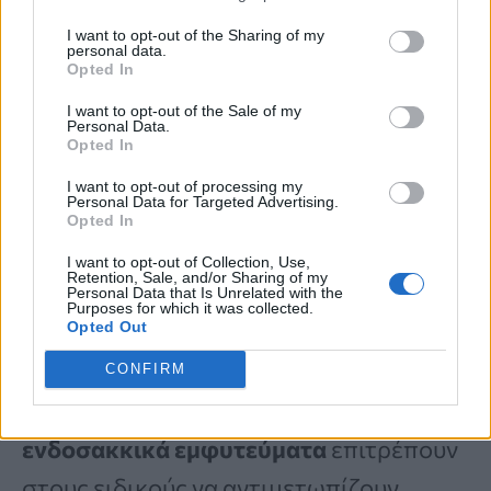
I want to opt-out of the Sharing of my
personal data.
Opted In
I want to opt-out of the Sale of my
Personal Data.
Επισημαίνουν επίσης ότι η θεραπεία
Opted In
ανευρυσμάτων
που δεν έχουν υποστεί
I want to opt-out of processing my
Personal Data for Targeted Advertising.
ρήξη είναι πλέον
πιο συχνή
, με
Opted In
διαθέσιμη τόσο τη
παραδοσιακή
I want to opt-out of Collection, Use,
Retention, Sale, and/or Sharing of my
μέθοδο απολίνωσης
όσο και τις
Personal Data that Is Unrelated with the
Purposes for which it was collected.
Opted Out
νεότερες επιλογές με καθετήρα
.
Πρωτοποριακές συσκευές όπως τα
CONFIRM
στεντ εκτροπής ροής και
τα
ενδοσακκικά εμφυτεύματα
επιτρέπουν
στους ειδικούς να αντιμετωπίζουν