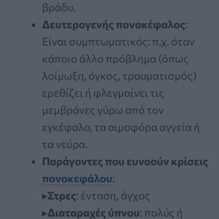
βράδυ.
Δευτερογενής πονοκέφαλος
:
Είναι συμπτωματικός: π.χ. όταν
κάποιο άλλο πρόβλημα (όπως
λοίμωξη, όγκος, τραυματισμός)
ερεθίζει ή φλεγμαίνει τις
μεμβράνες γύρω από τον
εγκέφαλο, τα αιμοφόρα αγγεία ή
τα νεύρα.
Παράγοντες που ευνοούν κρίσεις
πονοκεφάλου
:
▸
Στρες
: ένταση, άγχος
▸
Διαταραχές ύπνου
: πολύς ή