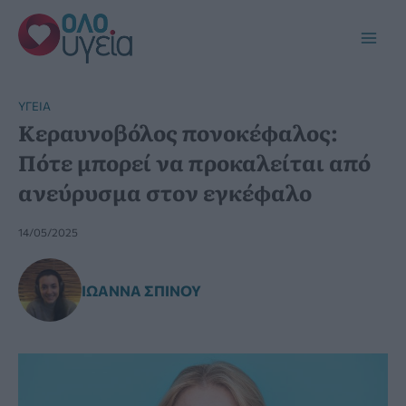
Μετάβαση
στο
Main
περιεχόμενο
Men
YΓΕΊΑ
Κεραυνοβόλος πονοκέφαλος:
Πότε μπορεί να προκαλείται από
ανεύρυσμα στον εγκέφαλο
14/05/2025
ΙΩΆΝΝΑ ΣΠΊΝΟΥ