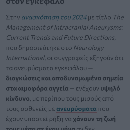
στον εγκέφαλο
Στην
ανασκόπηση του 2024
με τίτλο
The
Management of Intracranial Aneurysms:
Current Trends and Future Directions
,
που δημοσιεύτηκε στο
Neurology
International
, οι συγγραφείς εξηγούν ότι
τα ανευρύσματα εγκεφάλου —
διογκώσεις και αποδυναμωμένα σημεία
στα αιμοφόρα αγγεία
— ενέχουν
υψηλό
κίνδυνο
, με περίπου τους μισούς από
τους ασθενείς με
ανευρύσματα
που
έχουν υποστεί ρήξη να
χάνουν τη ζωή
τους μέσα σε έναν μήνα
αν δεν