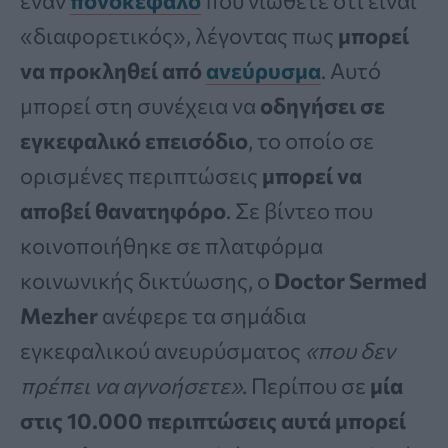
έναν
πονοκέφαλο
που νιώθετε ότι είναι
«διαφορετικός», λέγοντας πως
μπορεί
να προκληθεί από
ανεύρυσμα
. Αυτό
μπορεί στη συνέχεια να
οδηγήσει σε
εγκεφαλικό επεισόδιο
, το οποίο σε
ορισμένες περιπτώσεις
μπορεί να
αποβεί θανατηφόρο
. Σε βίντεο που
κοινοποιήθηκε σε πλατφόρμα
κοινωνικής δικτύωσης, ο
Doctor Sermed
Mezher
ανέφερε τα σημάδια
εγκεφαλικού ανευρύσματος
«που δεν
πρέπει να αγνοήσετε»
. Περίπου σε
μία
στις 10.000 περιπτώσεις αυτά μπορεί