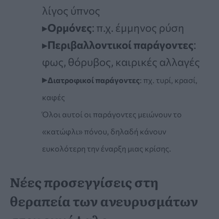
λίγος ύπνος
▸
Ορμόνες
: π.χ. έμμηνος ρύση
▸
Περιβαλλοντικοί παράγοντες
:
φως, θόρυβος, καιρικές αλλαγές
▸
Διατροφικοί παράγοντες
: πχ. τυρί, κρασί,
καφές
Όλοι αυτοί οι παράγοντες μειώνουν το
«κατώφλι» πόνου, δηλαδή κάνουν
ευκολότερη την έναρξη μιας κρίσης.
Νέες προσεγγίσεις στη
θεραπεία των ανευρυσμάτων