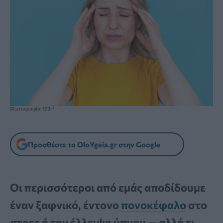
Φωτογραφία: 123rf
Προσθέστε το OloYgeia.gr στην Google
Οι περισσότεροι από εμάς αποδίδουμε
έναν ξαφνικό, έντονο
πονοκέφαλο
στο
στρες ή την έλλειψη ύπνου — αλλά τι