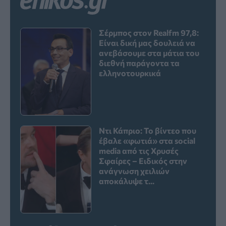
Σέρμπος στον Realfm 97,8:
Είναι δική μας δουλειά να
ανεβάσουμε στα μάτια του
διεθνή παράγοντα τα
ελληνοτουρκικά
Ντι Κάπριο: Το βίντεο που
έβαλε «φωτιά» στα social
media από τις Χρυσές
Σφαίρες – Ειδικός στην
ανάγνωση χειλιών
αποκάλυψε τ...