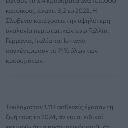
έφτασε τα 3,4 κρούσματα ανά 100.000
κατοίκους, έναντι 3,2 το 2023. Η
Σλοβενία κατέγραψε την υψηλότερη
αναλογία περιστατικών, ενώ Γαλλία,
Γερμανία, Ιταλία και Ισπανία
συγκέντρωσαν το 71% όλων των
κρουσμάτων.
Τουλάχιστον 1.117 ασθενείς έχασαν τη
ζωή τους το 2024, αν και οι ειδικοί
εκτιμούν ότι ο πραγματικός αριθμός