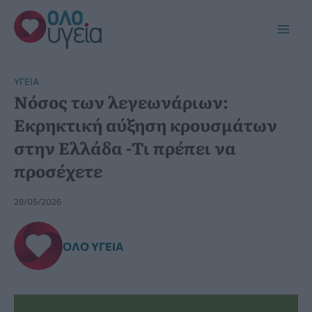
Μετάβαση
στο
Main
περιεχόμενο
Men
YΓΕΊΑ
Νόσος των λεγεωνάριων:
Εκρηκτική αύξηση κρουσμάτων
στην Ελλάδα -Τι πρέπει να
προσέχετε
28/05/2026
ΌΛΟ ΥΓΕΊΑ