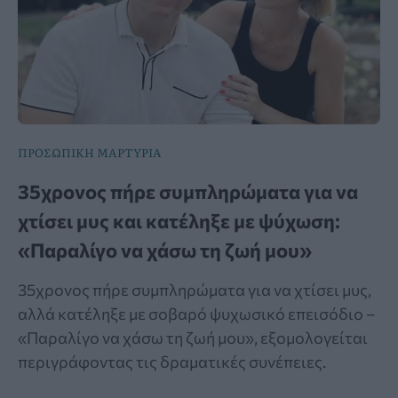
ΠΡΟΣΩΠΙΚΗ ΜΑΡΤΥΡΙΑ
35χρονος πήρε συμπληρώματα για να
χτίσει μυς και κατέληξε με ψύχωση:
«Παραλίγο να χάσω τη ζωή μου»
35χρονος πήρε συμπληρώματα για να χτίσει μυς,
αλλά κατέληξε με σοβαρό ψυχωσικό επεισόδιο –
«Παραλίγο να χάσω τη ζωή μου», εξομολογείται
περιγράφοντας τις δραματικές συνέπειες.