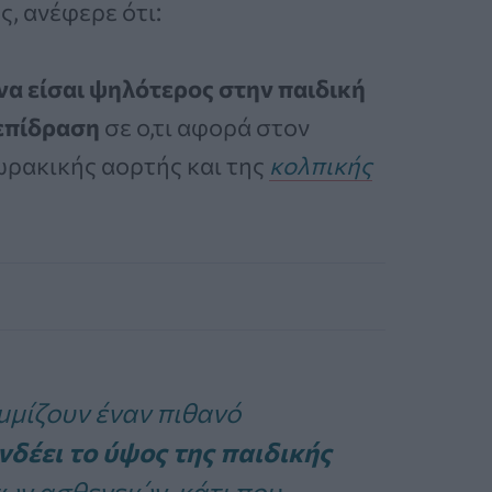
, ανέφερε ότι:
 να είσαι ψηλότερος στην παιδική
 επίδραση
σε ο,τι αφορά στον
ωρακικής αορτής και της
κολπικής
μίζουν έναν πιθανό
νδέει το ύψος της παιδικής
ων ασθενειών, κάτι που