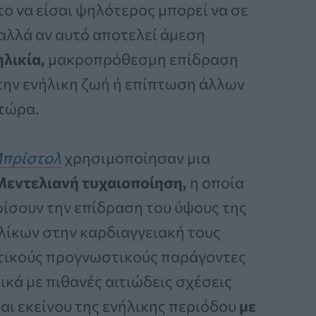
το να είσαι ψηλότερος μπορεί να σε
 αλλά αν αυτό αποτελεί άμεση
λικία,
μακροπρόθεσμη επίδραση
στην ενήλικη ζωή ή επίπτωση άλλων
τώρα.
Μπρίστολ
χρησιμοποίησαν μια
Μεντελιανή τυχαιοποίηση,
η οποία
ρίσουν την επίδραση του ύψους της
ηλίκων στην καρδιαγγειακή τους
ετικούς προγνωστικούς παράγοντες
κά με πιθανές αιτιώδεις σχέσεις
και εκείνου της ενήλικης περιόδου
με