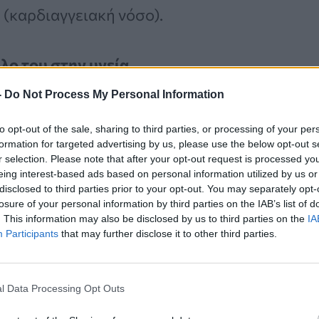
ς
(καρδιαγγειακή νόσο).
όλο του στην υγεία
-
Do Not Process My Personal Information
έτη UK Biobank,
η ερευνητική ομάδα
χετίζονται με την παιδική ηλικία
to opt-out of the sale, sharing to third parties, or processing of your per
formation for targeted advertising by us, please use the below opt-out s
τομα σε σχέση τους γενετικούς
r selection. Please note that after your opt-out request is processed y
eing interest-based ads based on personal information utilized by us or
υς καρδιαγγειακών
παθήσεων. Αυτές
disclosed to third parties prior to your opt-out. You may separately opt-
ιο,
τη
στεφανιαία νόσο
, τη νόσο της
losure of your personal information by third parties on the IAB’s list of
. This information may also be disclosed by us to third parties on the
IA
 καρδιακό παλμό (
κολπική
Participants
that may further disclose it to other third parties.
ής αορτής.
l Data Processing Opt Outs