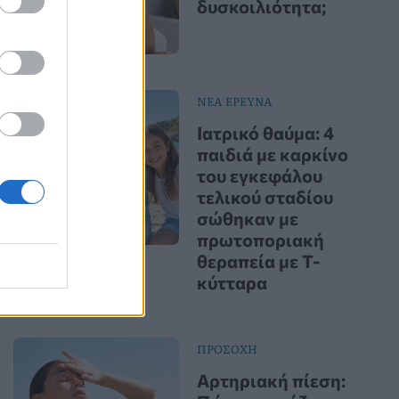
δυσκοιλιότητα;
ΝΕΑ ΕΡΕΥΝΑ
Ιατρικό θαύμα: 4
παιδιά με καρκίνο
του εγκεφάλου
τελικού σταδίου
σώθηκαν με
πρωτοποριακή
θεραπεία με Τ-
κύτταρα
ΠΡΟΣΟΧΗ
Αρτηριακή πίεση: