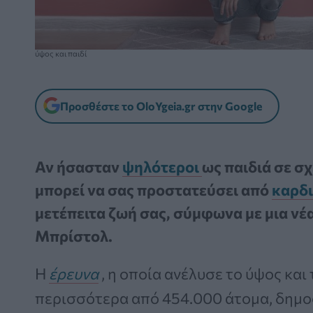
ύψος και παιδί
Προσθέστε το OloYgeia.gr στην Google
Αν ήσασταν
ψηλότεροι
ως παιδιά σε σ
μπορεί να σας προστατεύσει από
καρδι
μετέπειτα ζωή σας, σύμφωνα με μια νέ
Μπρίστολ.
Η
έρευνα
, η οποία ανέλυσε το ύψος και
περισσότερα από 454.000 άτομα, δημο