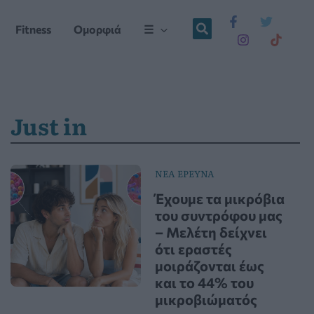
Fitness
Ομορφιά
☰
Just in
ΝΕΑ ΕΡΕΥΝΑ
Έχουμε τα μικρόβια
του συντρόφου μας
– Μελέτη δείχνει
ότι εραστές
μοιράζονται έως
και το 44% του
μικροβιώματός