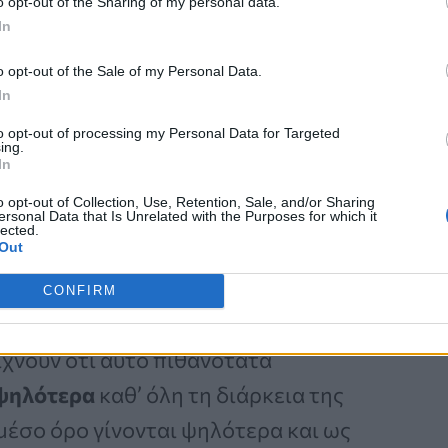
o opt-out of the Sharing of my personal data.
Καρκίνος Προστάτη:
In
Νέα Ελάχιστα
Επεμβατική Εστιακή
o opt-out of the Sale of my Personal Data.
Θεραπεία με NanoKnife
In
to opt-out of processing my Personal Data for Targeted
ing.
In
o opt-out of Collection, Use, Retention, Sale, and/or Sharing
ersonal Data that Is Unrelated with the Purposes for which it
lected.
Out
 που είναι ψηλότερα στην παιδική
CONFIRM
 κίνδυνο στεφανιαίας νόσου
.
ίχνουν ότι αυτό πιθανότατα
 ψηλότερα
καθ’ όλη τη διάρκεια της
μέσο όρο γίνονται ψηλότερα και ως