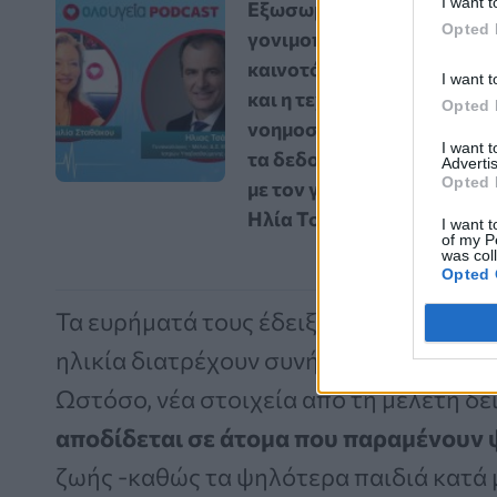
I want t
Εξωσωματική
Opted 
γονιμοποίηση: Οι
καινοτόμες εξελίξεις
I want t
και η τεχνητή
Opted 
νοημοσύνη αλλάζουν
I want 
τα δεδομένα – Vidcast
Advertis
Opted 
με τον γυναικολόγο
Ηλία Τσάκο
I want t
of my P
was col
Opted 
Τα ευρήματά τους έδειξαν ότι τα άτομα
ηλικία διατρέχουν συνήθως
χαμηλότερο
Ωστόσο, νέα στοιχεία από τη μελέτη δε
αποδίδεται σε άτομα που παραμένουν
ζωής -καθώς τα ψηλότερα παιδιά κατά 