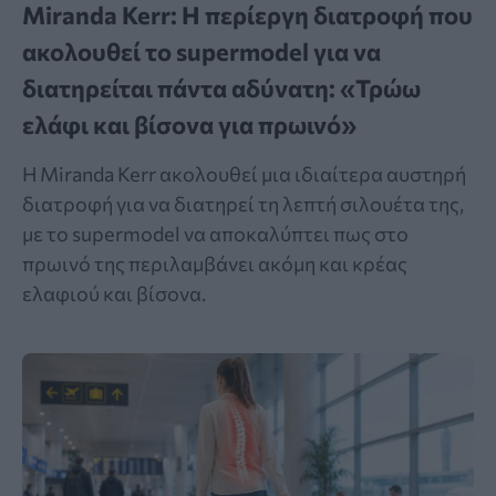
Miranda Kerr: Η περίεργη διατροφή που
ακολουθεί το supermodel για να
διατηρείται πάντα αδύνατη: «Τρώω
ελάφι και βίσονα για πρωινό»
Η Miranda Kerr ακολουθεί μια ιδιαίτερα αυστηρή
διατροφή για να διατηρεί τη λεπτή σιλουέτα της,
με το supermodel να αποκαλύπτει πως στο
πρωινό της περιλαμβάνει ακόμη και κρέας
ελαφιού και βίσονα.