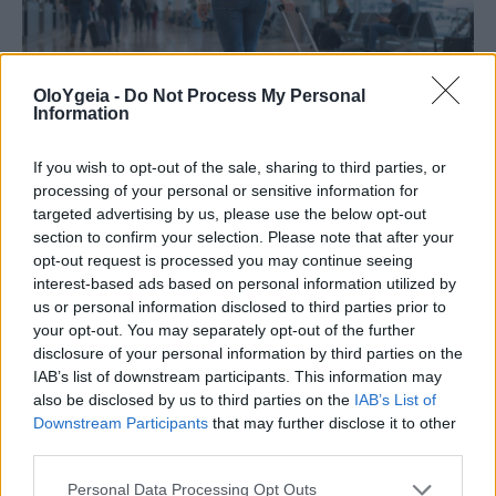
OloYgeia -
Do Not Process My Personal
Information
If you wish to opt-out of the sale, sharing to third parties, or
processing of your personal or sensitive information for
ΠΡΟΣΟΧΗ
targeted advertising by us, please use the below opt-out
section to confirm your selection. Please note that after your
Σοκαριστική φωτογραφία δείχνει τι
opt-out request is processed you may continue seeing
συμβαίνει στο σώμα μας όταν σέρνουμε
interest-based ads based on personal information utilized by
us or personal information disclosed to third parties prior to
τη βαλίτσα – Η προειδοποίηση των
your opt-out. You may separately opt-out of the further
ειδικών
disclosure of your personal information by third parties on the
IAB’s list of downstream participants. This information may
also be disclosed by us to third parties on the
IAB’s List of
Σοκαριστική φωτογραφία δείχνει τι συμβαίνει
Downstream Participants
that may further disclose it to other
στο σώμα σας όταν σέρνετε τη βαλίτσα πίσω σας
third parties.
– Η προειδοποίηση των ειδικών για τη στάση του
Personal Data Processing Opt Outs
σώματος και τους πιθανούς τραυματισμούς.