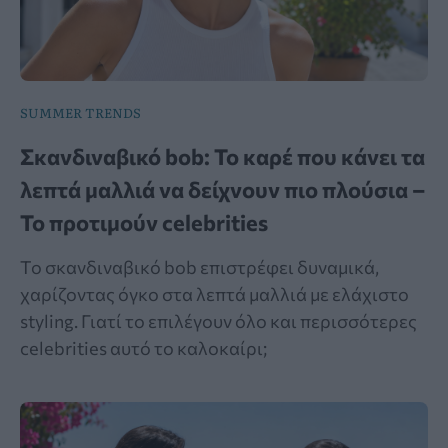
SUMMER TRENDS
Σκανδιναβικό bob: Το καρέ που κάνει τα
λεπτά μαλλιά να δείχνουν πιο πλούσια –
Το προτιμούν celebrities
Το σκανδιναβικό bob επιστρέφει δυναμικά,
χαρίζοντας όγκο στα λεπτά μαλλιά με ελάχιστο
styling. Γιατί το επιλέγουν όλο και περισσότερες
celebrities αυτό το καλοκαίρι;