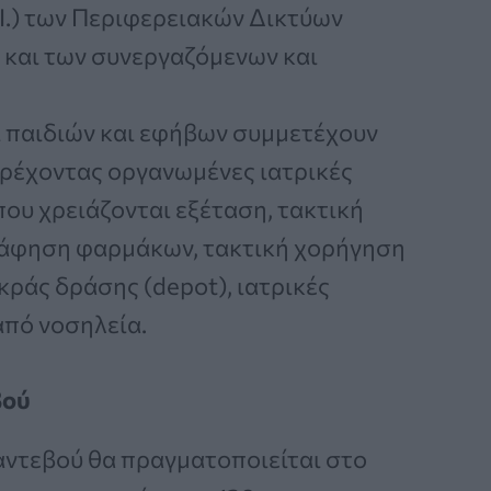
.Ι.) των Περιφερειακών Δικτύων
) και των συνεργαζόμενων και
οι παιδιών και εφήβων συμμετέχουν
αρέχοντας οργανωμένες ιατρικές
που χρειάζονται εξέταση, τακτική
άφηση φαρμάκων, τακτική χορήγηση
ράς δράσης (depot), ιατρικές
από νοσηλεία.
βού
ντεβού θα πραγματοποιείται στο