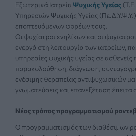
Εξωτερικά Ιατρεία
Ψυχικής Υγείας
(Τ.Ε
Υπηρεσιών Ψυχικής Υγείας (Πε.Δ.Υ.Ψ.Υ.
εποπτευόμενων φορέων τους.
Οι ψυχίατροι ενηλίκων και οι ψυχίατρ
ενεργά στη λειτουργία των ιατρείων, π
υπηρεσίες ψυχικής υγείας σε ασθενείς 
παρακολούθηση, διάγνωση, συνταγογρ
ενέσιμης θεραπείας αντιψυχωσικών μακ
γνωματεύσεις και επανεξέταση έπειτα 
Νέος τρόπος προγραμματισμού ραντε
Ο προγραμματισμός των διαθέσιμων ρα