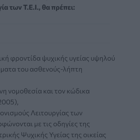
 των Τ.Ε.Ι., θα πρέπει:
ική φροντίδα ψυχικής υγείας υψηλού
ώματα του ασθενούς-λήπτη
νη νομοθεσία και τον κώδικα
2005),
ονισμούς Λειτουργίας των
ώνονται με τις οδηγίες της
τρικής Ψυχικής Υγείας της οικείας