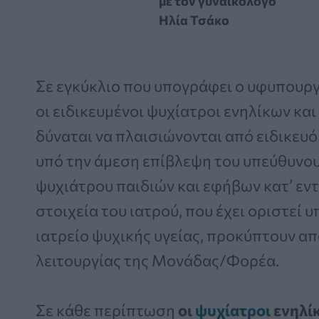
με τον γυναικολόγο
Ηλία Τσάκο
Σε εγκύκλιο που υπογράφει ο υφυπουρ
οι ειδικευμένοι ψυχίατροι ενηλίκων κα
δύναται να πλαισιώνονται από ειδικευό
υπό την άμεση επίβλεψη του υπεύθυνου
ψυχιάτρου παιδιών και εφήβων κατ’ εντ
στοιχεία του ιατρού, που έχει οριστεί 
ιατρείο ψυχικής υγείας, προκύπτουν α
λειτουργίας της Μονάδας/Φορέα.
Σε κάθε περίπτωση
οι
ψυχίατροι
ενηλίκ