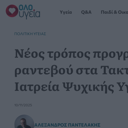
Μετάβαση
στο
Yγεία
Q&A
Παιδί & Οικ
περιεχόμενο
ΠΟΛΙΤΙΚΉ ΥΓΕΊΑΣ
Νέος τρόπος προγ
ραντεβού στα Τακ
Ιατρεία Ψυχικής Υ
10/11/2025
ΑΛΈΞΑΝΔΡΟΣ ΠΑΝΤΕΛΆΚΗΣ