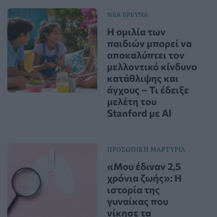
ΝΕΑ ΕΡΕΥΝΑ
Η ομιλία των
παιδιών μπορεί να
αποκαλύπτει τον
μελλοντικό κίνδυνο
κατάθλιψης και
άγχους – Τι έδειξε
μελέτη του
Stanford με AI
ΠΡΟΣΩΠΙΚΗ ΜΑΡΤΥΡΙΑ
«Μου έδιναν 2,5
χρόνια ζωής»: Η
ιστορία της
γυναίκας που
νίκησε τα