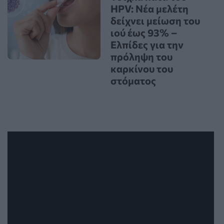
HPV: Νέα μελέτη
δείχνει μείωση του
ιού έως 93% –
Ελπίδες για την
πρόληψη του
καρκίνου του
στόματος