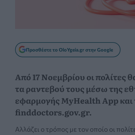
Προσθέστε το OloYgeia.gr στην Google
Από 17 Νοεμβρίου οι πολίτες 
τα ραντεβού τους μέσω της εθ
εφαρμογής MyHealth App και 
finddoctors.gov.gr.
Αλλάζει ο τρόπος με τον οποίο οι πολίτ