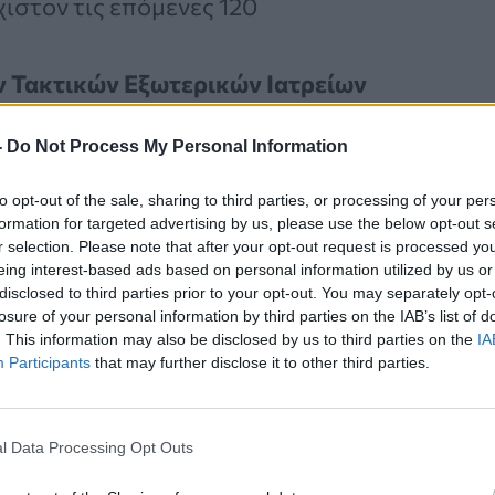
χιστον τις επόμενες 120
ν Τακτικών Εξωτερικών Ιατρείων
όρμα της ΗΔΙΚΑ
, ενώ η χρήση άλλων
-
Do Not Process My Personal Information
ακοπεί, προκειμένου να
ιαφάνεια και η δυνατότητα ελέγχου.
to opt-out of the sale, sharing to third parties, or processing of your per
formation for targeted advertising by us, please use the below opt-out s
 μπορούν να κλείνουν ραντεβού
r selection. Please note that after your opt-out request is processed y
eing interest-based ads based on personal information utilized by us or
disclosed to third parties prior to your opt-out. You may separately opt-
losure of your personal information by third parties on the IAB’s list of
. This information may also be disclosed by us to third parties on the
IA
ής
1566
,
Participants
that may further disclose it to other third parties.
.gr
l Data Processing Opt Outs