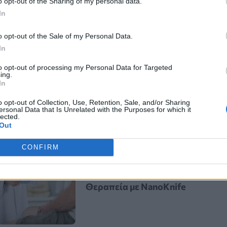
o opt-out of the Sharing of my personal data.
 δυνατότητα να προγραμματίζουν
In
 είτε με αυτοπρόσωπη παρουσία.
o opt-out of the Sale of my Personal Data.
 ενιαία καταγραφή,
καλύτερο
In
τις υπηρεσίες ψυχικής υγείας,
to opt-out of processing my Personal Data for Targeted
άμεσα στους πολίτες και τις
ing.
In
o opt-out of Collection, Use, Retention, Sale, and/or Sharing
ersonal Data that Is Unrelated with the Purposes for which it
lected.
Out
Καρκίνος Προστάτη:
CONFIRM
Νέα Ελάχιστα
Επεμβατική Εστιακή
Θεραπεία με NanoKnife