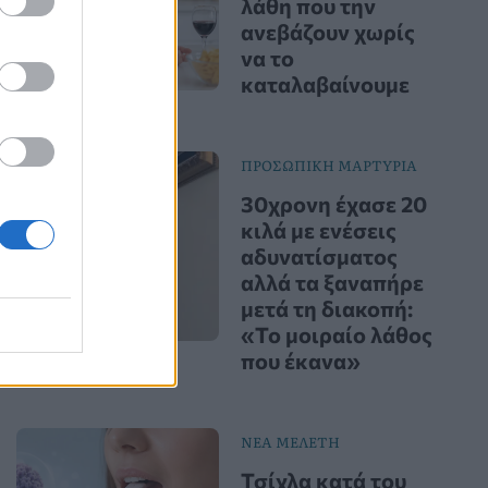
λάθη που την
ανεβάζουν χωρίς
να το
καταλαβαίνουμε
ΠΡΟΣΩΠΙΚΗ ΜΑΡΤΥΡΙΑ
30χρονη έχασε 20
κιλά με ενέσεις
αδυνατίσματος
αλλά τα ξαναπήρε
μετά τη διακοπή:
«Το μοιραίο λάθος
που έκανα»
ΝΕΑ ΜΕΛΕΤΗ
Τσίχλα κατά του