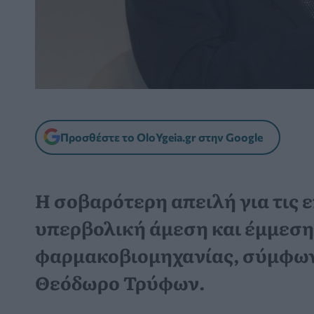
Προσθέστε το OloYgeia.gr στην Google
Η σοβαρότερη απειλή για τις ε
υπερβολική άμεση και έμμεσ
φαρμακοβιομηχανίας, σύμφων
Θεόδωρο Τρύφων.