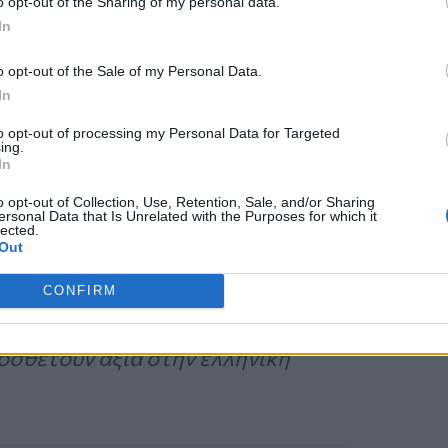
o opt-out of the Sharing of my personal data.
αλλά και τοπικό επίπεδο, η σημασία
In
λυψης για όλους τους ασθενείς,
o opt-out of the Sale of my Personal Data.
ς μας σε ότι αφορά στην ανάπτυξη
In
 φαρμάκων.
to opt-out of processing my Personal Data for Targeted
ing.
In
ευτικής παραγωγής
o opt-out of Collection, Use, Retention, Sale, and/or Sharing
ersonal Data that Is Unrelated with the Purposes for which it
lected.
Out
α μας θα πρέπει να αξιοποιήσει το
ρμακευτικής παραγωγής, ενός
CONFIRM
αι με εξωστρέφεια και παράγει
οσθέτουν αξία στην ελληνική