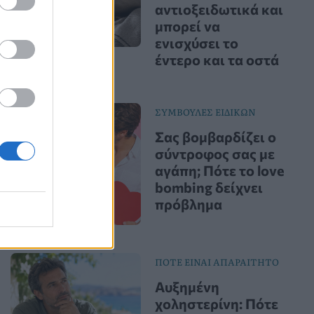
αντιοξειδωτικά και
μπορεί να
ενισχύσει το
έντερο και τα οστά
ΣΥΜΒΟΥΛΕΣ ΕΙΔΙΚΩΝ
Σας βομβαρδίζει ο
σύντροφος σας με
αγάπη; Πότε το love
bombing δείχνει
πρόβλημα
ΠΟΤΕ ΕΙΝΑΙ ΑΠΑΡΑΙΤΗΤΟ
Αυξημένη
χοληστερίνη: Πότε