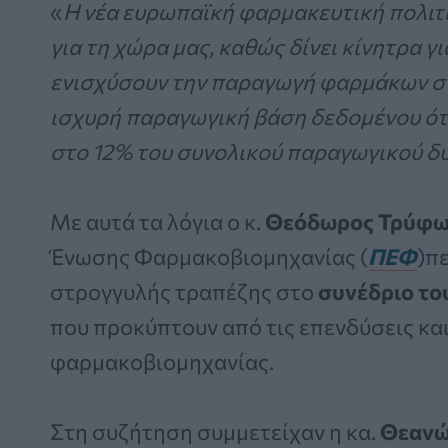
«
H νέα ευρωπαϊκή φαρμακευτική πολιτι
για τη χώρα μας, καθώς δίνει κίνητρα γ
ενισχύσουν την παραγωγή φαρμάκων στ
ισχυρή παραγωγική βάση δεδομένου ότ
στο 12% του συνολικού παραγωγικού δυ
Με αυτά τα λόγια ο κ.
Θεόδωρος Τρύφ
Ένωσης Φαρμακοβιομηχανίας (
ΠΕΦ
)π
στρογγυλής τραπέζης στο
συνέδριο το
που προκύπτουν από τις επενδύσεις κα
φαρμακοβιομηχανίας.
Στη συζήτηση συμμετείχαν η κα.
Θεανώ