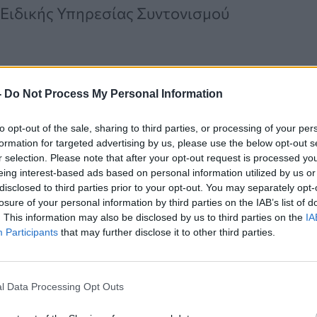
 Ειδικής Υπηρεσίας Συντονισμού
-
Do Not Process My Personal Information
Καρκίνος Προστάτη:
Νέα Ελάχιστα
to opt-out of the sale, sharing to third parties, or processing of your per
formation for targeted advertising by us, please use the below opt-out s
Επεμβατική Εστιακή
r selection. Please note that after your opt-out request is processed y
Θεραπεία με NanoKnife
eing interest-based ads based on personal information utilized by us or
disclosed to third parties prior to your opt-out. You may separately opt-
losure of your personal information by third parties on the IAB’s list of
. This information may also be disclosed by us to third parties on the
IA
Participants
that may further disclose it to other third parties.
l Data Processing Opt Outs
 η ανταγωνιστικότητα της