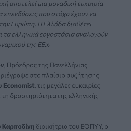
κή αποτελεί μια μοναδική ευκαιρία
ια επενδύσεις που στόχο έχουν να
ην Ευρώπη. Η Ελλάδα διαθέτει
ι τα ελληνικά εργοστάσια αναλογούν
ναμικού της ΕΕ.
»
ων
, Πρόεδρος της Πανελλήνιας
εριέγραψε στο πλαίσιο συζήτησης
υ Economist
, τις μεγάλες ευκαιρίες
ι τη δραστηριότητα της ελληνικής
 Καρποδίνη
διοικήτρια του ΕΟΠΥΥ, ο