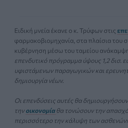
Ειδική μνεία έκανε ο κ. Τρύφων στις
επε
φαρμακοβιομηχανία, στα πλαίσια του σ
κυβέρνηση μέσω του ταμείου ανάκαμψης
επενδυτικό πρόγραμμα ύψους 1,2 δισ. ε
υφιστάμενων παραγωγικών και ερευνητ
δημιουργία νέων.
Οι επενδύσεις αυτές θα δημιουργήσουν
την
οικονομία
θα τονώσουν την απασχό
περισσότερο την κάλυψη των ασθενών