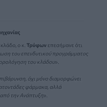
μηχανίας
 κλάδο, ο κ.
Τρύφων
επεσήμανε ότι
ρωση του επενδυτικού προγράμματος
φορολόγηση του κλάδου
».
επιβάρυνση, όχι μόνο διαμορφώνει
κατοντάδες φάρμακα, αλλά
 από την Ανάπτυξη
».