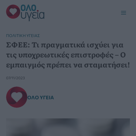
Μετάβαση
στο
Main
περιεχόμενο
Men
ΠΟΛΙΤΙΚΉ ΥΓΕΊΑΣ
ΣΦΕΕ: Τι πραγματικά ισχύει για
τις υποχρεωτικές επιστροφές – Ο
εμπαιγμός πρέπει να σταματήσει!
07/11/2023
ΌΛΟ ΥΓΕΊΑ