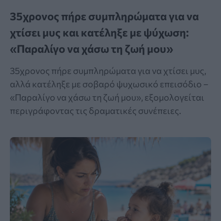
35χρονος πήρε συμπληρώματα για να
χτίσει μυς και κατέληξε με ψύχωση:
«Παραλίγο να χάσω τη ζωή μου»
35χρονος πήρε συμπληρώματα για να χτίσει μυς,
αλλά κατέληξε με σοβαρό ψυχωσικό επεισόδιο –
«Παραλίγο να χάσω τη ζωή μου», εξομολογείται
περιγράφοντας τις δραματικές συνέπειες.