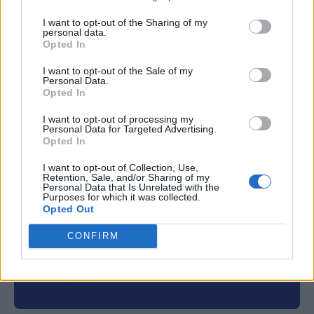
Προστατεύεστε σωστά από τον ήλιο; Δείτε τα 3
I want to opt-out of the Sharing of my
personal data.
πιο κοινά καλοκαιρινά λάθη που, σύμφωνα με
Opted In
μελέτες, μπορεί να αυξήσουν τον κίνδυνο για
I want to opt-out of the Sale of my
καρκίνο του δέρματος.
Personal Data.
Opted In
I want to opt-out of processing my
Personal Data for Targeted Advertising.
Opted In
I want to opt-out of Collection, Use,
Retention, Sale, and/or Sharing of my
Personal Data that Is Unrelated with the
Purposes for which it was collected.
Opted Out
CONFIRM