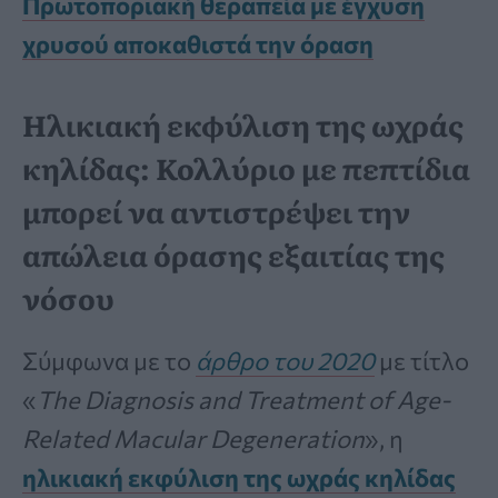
Πρωτοποριακή θεραπεία με έγχυση
χρυσού αποκαθιστά την όραση
Ηλικιακή εκφύλιση της ωχράς
κηλίδας: Κολλύριο με πεπτίδια
μπορεί να αντιστρέψει την
απώλεια όρασης εξαιτίας της
νόσου
Σύμφωνα με το
άρθρο του 2020
με τίτλο
«
The Diagnosis and Treatment of Age-
Related Macular Degeneration
», η
ηλικιακή εκφύλιση της ωχράς κηλίδας