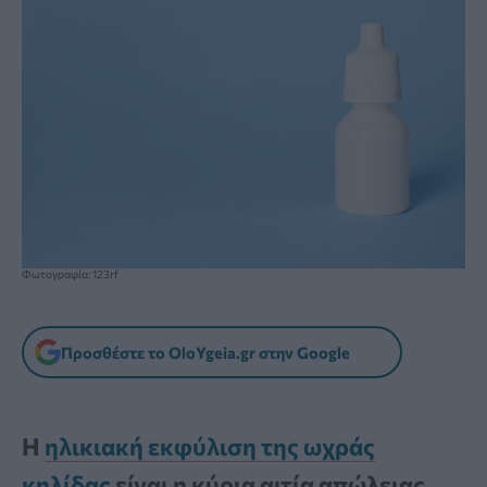
Φωτογραφία: 123rf
Προσθέστε το OloYgeia.gr στην Google
Η
ηλικιακή εκφύλιση της ωχράς
κηλίδας
είναι η κύρια αιτία απώλειας