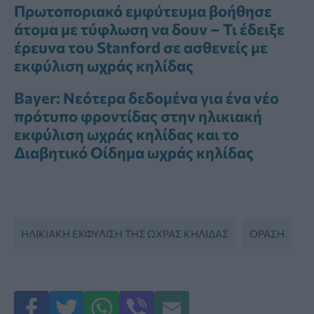
Πρωτοποριακό εμφύτευμα βοήθησε
άτομα με τύφλωση να δουν – Τι έδειξε
έρευνα του Stanford σε ασθενείς με
εκφύλιση ωχράς κηλίδας
Bayer: Νεότερα δεδομένα για ένα νέο
πρότυπο φροντίδας στην ηλικιακή
εκφύλιση ωχράς κηλίδας και το
Διαβητικό Οίδημα ωχράς κηλίδας
ΗΛΙΚΙΑΚΉ ΕΚΦΎΛΙΣΗ ΤΗΣ ΩΧΡΆΣ ΚΗΛΊΔΑΣ
ΟΡΑΣΗ