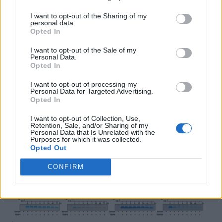
καθοδήγηση του Κορεάτη ερευνητή
Dr.
I want to opt-out of the Sharing of my
Moon-Hyeong Seo
, ήθελαν να βρουν
personal data.
Opted In
καλύτερες θεραπείες
επικεντρώνοντας
I want to opt-out of the Sale of my
στις οδούς των υποδοχέων τύπου Toll
Personal Data.
Opted In
που σχετίζονται με την
ηλικιακή
I want to opt-out of processing my
εκφύλιση της ωχράς κηλίδας
.
Personal Data for Targeted Advertising.
Opted In
I want to opt-out of Collection, Use,
Retention, Sale, and/or Sharing of my
Personal Data that Is Unrelated with the
Purposes for which it was collected.
Opted Out
CONFIRM