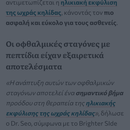
αντιμετωπίζεται η
ηλικιακή εκφύλιση
της ωχράς κηλίδας
, κάνοντάς τον
πιο
ασφαλή και εύκολο για τους ασθενείς
.
Οι οφθαλμικές σταγόνες με
πεπτίδια είχαν εξαιρετικά
αποτελέσματα
«Η ανάπτυξη αυτών των οφθαλμικών
σταγόνων αποτελεί ένα
σημαντικό βήμα
προόδου στη θεραπεία της
ηλικιακής
εκφύλισης της ωχράς κηλίδας
»
, δήλωσε
ο Dr. Seo, σύμφωνα με το Brighter SIde