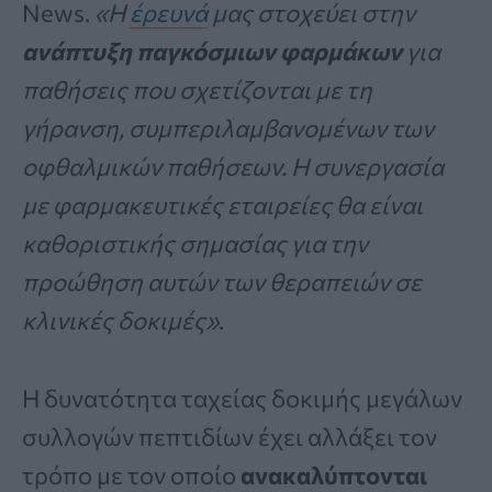
News.
«Η
έρευνά
μας στοχεύει στην
ανάπτυξη παγκόσμιων φαρμάκων
για
παθήσεις που σχετίζονται με τη
γήρανση, συμπεριλαμβανομένων των
οφθαλμικών παθήσεων. Η συνεργασία
με φαρμακευτικές εταιρείες θα είναι
καθοριστικής σημασίας για την
προώθηση αυτών των θεραπειών σε
κλινικές δοκιμές»
.
Η δυνατότητα ταχείας δοκιμής μεγάλων
συλλογών πεπτιδίων έχει αλλάξει τον
τρόπο με τον οποίο
ανακαλύπτονται