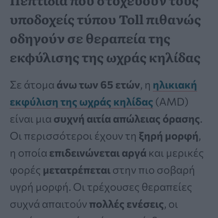
υποδοχείς τύπου Toll πιθανώς
οδηγούν
σε θεραπεία της
εκφύλισης της ωχράς κηλίδας
Σε άτομα
άνω των 65 ετών
, η
ηλικιακή
εκφύλιση της ωχράς κηλίδας
(AMD)
είναι μια
συχνή αιτία απώλειας όρασης
.
Οι περισσότεροι έχουν τη
ξηρή μορφή
,
η οποία
επιδεινώνεται αργά
και μερικές
φορές
μετατρέπεται
στην πιο σοβαρή
υγρή μορφή. Οι τρέχουσες θεραπείες
συχνά απαιτούν
πολλές ενέσεις
, οι