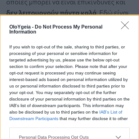
οποίες μπορεί να είναι επικίνδυνες και
δεν λειτουργούν πάντα καλά
. Εδώ είναι
που τα πεπτίδια που στοχεύουν τους
OloYgeia -
Do Not Process My Personal
Information
υποδοχείς τύπου Toll μπορεί να
βοηθήσουν.
If you wish to opt-out of the sale, sharing to third parties, or
processing of your personal or sensitive information for
targeted advertising by us, please use the below opt-out
Τα φιστίκια Αιγίνης μπορούν να
section to confirm your selection. Please note that after your
opt-out request is processed you may continue seeing
βελτιώσουν την υγεία των ματιών σε
interest-based ads based on personal information utilized by
us or personal information disclosed to third parties prior to
μόλις 6 εβδομάδες – Πόσα πρέπει να
your opt-out. You may separately opt-out of the further
τρώτε
disclosure of your personal information by third parties on the
IAB’s list of downstream participants. This information may
also be disclosed by us to third parties on the
IAB’s List of
Downstream Participants
that may further disclose it to other
Οι ερευνητές από το Korea Institute of
third parties.
Science and Technology, υπό την
Personal Data Processing Opt Outs