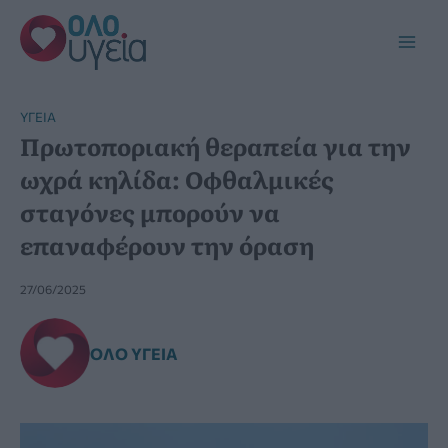
Μετάβαση
στο
Main
περιεχόμενο
Men
YΓΕΊΑ
Πρωτοποριακή θεραπεία για την
ωχρά κηλίδα: Οφθαλμικές
σταγόνες μπορούν να
επαναφέρουν την όραση
27/06/2025
ΌΛΟ ΥΓΕΊΑ