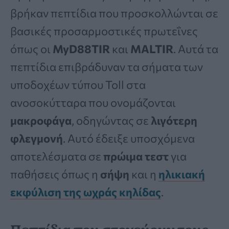
βρήκαν πεπτίδια που προσκολλώνται σε
βασικές προσαρμοστικές πρωτεΐνες
όπως οι
MyD88TIR
και
MALTIR
. Αυτά τα
πεπτίδια επιβράδυναν τα σήματα των
υποδοχέων τύπου Toll στα
ανοσοκύτταρα που ονομάζονται
μακροφάγα
, οδηγώντας σε
λιγότερη
φλεγμονή
. Αυτό έδειξε υποσχόμενα
αποτελέσματα σε
πρώιμα τεστ
για
παθήσεις όπως η
σήψη
και η
ηλικιακή
εκφύλιση της ωχράς κηλίδας
.
Πεπτίδια που στοχεύουν τους