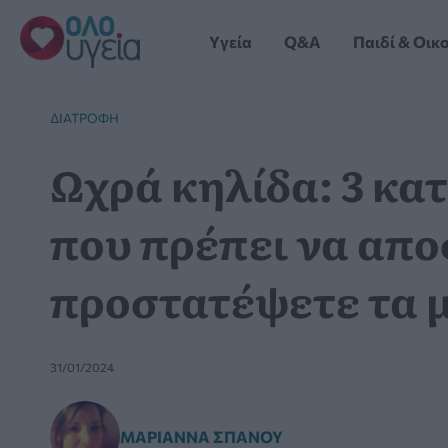
Μετάβαση
στο
Yγεία
Q&A
Παιδί & Οικ
περιεχόμενο
ΔΙΑΤΡΟΦΉ
Ωχρά κηλίδα: 3 κα
που πρέπει να απο
προστατέψετε τα μ
31/01/2024
ΜΑΡΙΆΝΝΑ ΣΠΑΝΟΎ