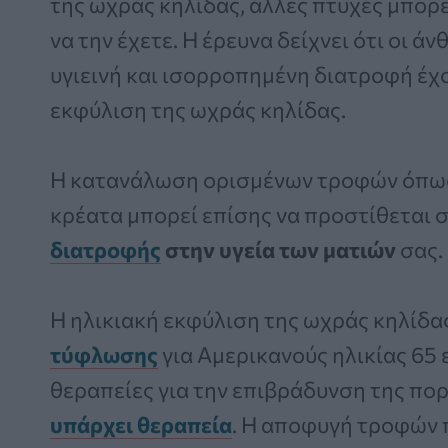
της ωχράς κηλίδας, άλλες πτυχές μπορε
να την έχετε. Η έρευνα δείχνει ότι οι 
υγιεινή και ισορροπημένη διατροφή έχ
εκφύλιση της ωχράς κηλίδας.
Η κατανάλωση ορισμένων τροφών όπως 
κρέατα μπορεί επίσης να προστίθεται 
διατροφής
στην υγεία των ματιών
σας.
Η ηλικιακή εκφύλιση της ωχράς κηλίδα
τύφλωσης
για Αμερικανούς ηλικίας 65 
θεραπείες για την επιβράδυνση της πο
υπάρχει θεραπεία
. Η αποφυγή τροφών π