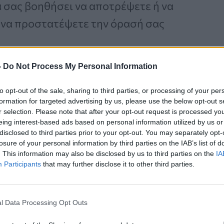
α σας βοηθήσει να αποτρέψετε ή να
 να προστατέψετε την όρασή σας
-
Do Not Process My Personal Information
Καρκίνος Προστάτη:
to opt-out of the sale, sharing to third parties, or processing of your per
formation for targeted advertising by us, please use the below opt-out s
Νέα Ελάχιστα
r selection. Please note that after your opt-out request is processed y
Επεμβατική Εστιακή
eing interest-based ads based on personal information utilized by us or
Θεραπεία με NanoKnife
disclosed to third parties prior to your opt-out. You may separately opt-
losure of your personal information by third parties on the IAB’s list of
. This information may also be disclosed by us to third parties on the
IA
Participants
that may further disclose it to other third parties.
l Data Processing Opt Outs