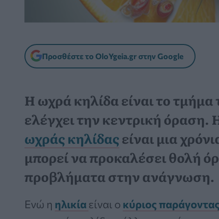
Προσθέστε το OloYgeia.gr στην Google
Η ωχρά κηλίδα είναι το τμήμα
ελέγχει την κεντρική όραση. 
ωχράς κηλίδας
είναι μια χρόν
μπορεί να προκαλέσει θολή όρ
προβλήματα στην ανάγνωση.
Ενώ η
ηλικία
είναι ο
κύριος παράγοντας