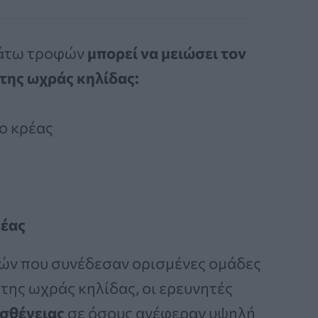
κάτω τροφών
μπορεί να μειώσει τον
 της ωχράς κηλίδας:
ο κρέας
ρέας
ών που συνέδεσαν ορισμένες ομάδες
της ωχράς κηλίδας, οι ερευνητές
ασθένειας
σε όσους ανέφεραν υψηλή