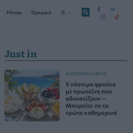
Fitness
Ομορφιά
☰
Just in
ΔΙΑΤΡΟΦΙΚΑ ΟΦΕΛΗ
5 νόστιμα φρούτα
με πρωτεΐνη που
αδυνατίζουν –
Μπορείτε να τα
τρώτε καθημερινά