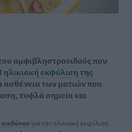
 του αμφιβληστροειδούς που
Η
ηλικιακή εκφύλιση της
ια ασθένεια των ματιών που
αση, τυφλά σημεία και
 κινδύνου
για την ηλικιακή εκφύλιση