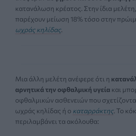
κατανάλωση κρέατος. Στην ίδια μελέτη
παρέχουν μείωση 18% τόσο στην πρώιμ
ωχράς κηλίδας
.
Μια άλλη μελέτη ανέφερε ότι η
κατανάλ
αρνητικά την οφθαλμική υγεία
και μπορ
οφθαλμικών ασθενειών που σχετίζονται 
ωχράς κηλίδας ή ο
καταρράκτης
. Το κό
περιλαμβάνει τα ακόλουθα: