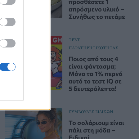
προσθέσετε 1
απρόσμενο υλικό –
Συνήθως το πετάμε
ΤΕΣΤ
ΠΑΡΑΤΗΡΗΤΙΚΟΤΗΤΑΣ
Ποιος από τους 4
είναι φάντασμα;
Μόνο το 1% περνά
αυτό το τεστ IQ σε
5 δευτερόλεπτα!
ΣΥΜΒΟΥΛΕΣ ΕΙΔΙΚΩΝ
Το σολάριουμ είναι
πάλι στη μόδα –
Ειδικοί