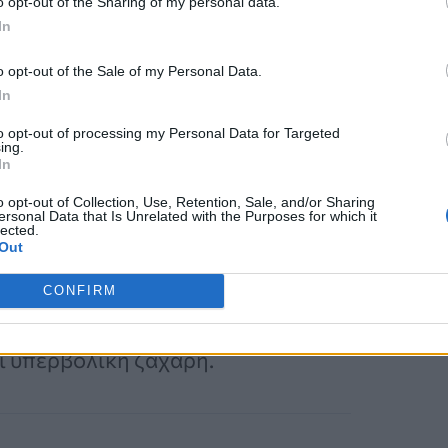
o opt-out of the Sharing of my personal data.
 αποφύγετε ή να μετριάσετε
In
δας
o opt-out of the Sale of my Personal Data.
In
ης κατανάλωσης ορισμένων τροφών
to opt-out of processing my Personal Data for Targeted
ης της ωχράς κηλίδας.
Γενικά, η
ing.
In
 Πολιτείες συνδέεται με μεγαλύτερο
o opt-out of Collection, Use, Retention, Sale, and/or Sharing
ς
.
ersonal Data that Is Unrelated with the Purposes for which it
lected.
Out
ή σε λιπαρά και νάτριο και χαμηλή
CONFIRM
ε μια δυτική διατροφή είναι συνήθως
ι υπερβολική ζάχαρη.