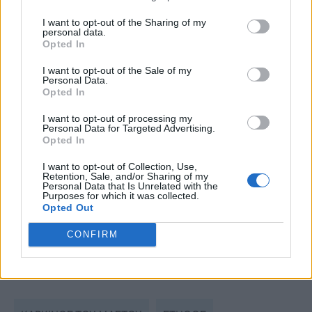
στέλνει
I want to opt-out of the Sharing of my
personal data.
Καρκίνος του μαστού: Γονιδιακά τεστ,
Opted In
νέες ορμονοθεραπείες και ο ρόλος της
I want to opt-out of the Sale of my
διατροφής στη μείωση του κινδύνου
Personal Data.
Opted In
υποτροπής
I want to opt-out of processing my
67χρονη εντόπισε το κρυφό σημάδι του
Personal Data for Targeted Advertising.
Opted In
καρκίνου ενώ στέγνωνε τα μαλλιά της:
«Ελέγξτε το σώμα σας»
I want to opt-out of Collection, Use,
Retention, Sale, and/or Sharing of my
Personal Data that Is Unrelated with the
Ενθαρρυντικά αποτελέσματα μελέτης
Purposes for which it was collected.
Opted Out
για τον μεταστατικό καρκίνο του
μαστού
CONFIRM