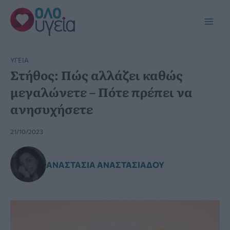
Μετάβαση
στο
Main
περιεχόμενο
Men
YΓΕΊΑ
Στήθος: Πώς αλλάζει καθώς
μεγαλώνετε – Πότε πρέπει να
ανησυχήσετε
21/10/2023
ΑΝΑΣΤΑΣΊΑ ΑΝΑΣΤΑΣΙΆΔΟΥ