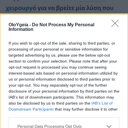
χειρουργό
για να βρείτε μία λύση που
σας ταιριάζει. Οι λύσεις αυτές συνήθως
OloYgeia -
Do Not Process My Personal
είναι επεμβατικές που σημαίνει ότι
Information
επιφέρουν κάποιους κινδύνους, οπότε
If you wish to opt-out of the sale, sharing to third parties, or
είναι σημαντικό να συμβουλευτείτε τον
processing of your personal or sensitive information for
targeted advertising by us, please use the below opt-out
γιατρό σας.
section to confirm your selection. Please note that after your
opt-out request is processed you may continue seeing
interest-based ads based on personal information utilized by
us or personal information disclosed to third parties prior to
your opt-out. You may separately opt-out of the further
disclosure of your personal information by third parties on the
Διαβάστε Περισσότερα
IAB’s list of downstream participants. This information may
also be disclosed by us to third parties on the
IAB’s List of
Γυναίκα με καρκίνο του μαστού έλαβε
Downstream Participants
that may further disclose it to other
third parties.
από λάθος καθαρή μαστογραφία – Η
αποζημίωση μαμούθ και το μήνυμα που
Personal Data Processing Opt Outs