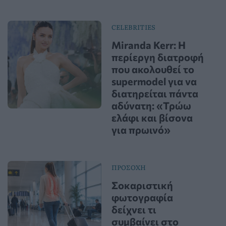
CELEBRITIES
Miranda Kerr: Η
περίεργη διατροφή
που ακολουθεί το
supermodel για να
διατηρείται πάντα
αδύνατη: «Τρώω
ελάφι και βίσονα
για πρωινό»
ΠΡΟΣΟΧΗ
Σοκαριστική
φωτογραφία
δείχνει τι
συμβαίνει στο