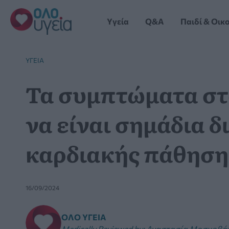
Μετάβαση
στο
Yγεία
Q&A
Παιδί & Οικ
περιεχόμενο
YΓΕΊΑ
Τα συμπτώματα στ
να είναι σημάδια δ
καρδιακής πάθηση
16/09/2024
ΌΛΟ ΥΓΕΊΑ
Medically Reviewed by
:
Αναστασία Μοσχοβάκη