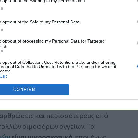
 και ο διαβήτης
είναι από τα πιο
o opt-out of the Sharing of my personal data.
In
πουν τα πόδια σας
.
o opt-out of the Sale of my Personal Data.
In
to opt-out of processing my Personal Data for Targeted
ing.
In
 ποδιών μας, συμπεριλαμβανομένων
o opt-out of Collection, Use, Retention, Sale, and/or Sharing
ersonal Data that Is Unrelated with the Purposes for which it
η γενική μας υγεία και να αποτελεί
lected.
Out
», δήλωσε μιλώντας στο
CONFIRM
0 αρθρώσεις και περισσότερους από
» πολλών αιμοφόρων αγγείων. Τα
ιών
είναι μικροσκοπικά
, επομένως