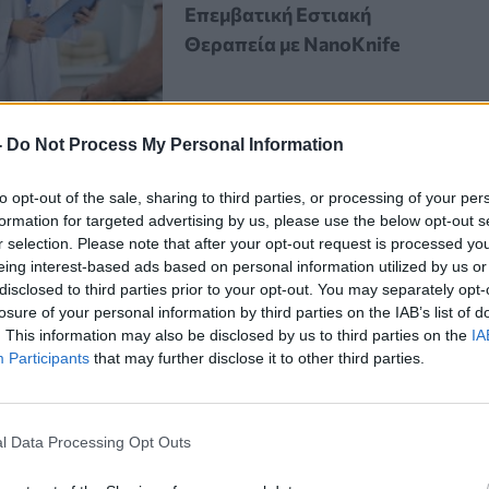
Επεμβατική Εστιακή
Θεραπεία με NanoKnife
-
Do Not Process My Personal Information
to opt-out of the sale, sharing to third parties, or processing of your per
formation for targeted advertising by us, please use the below opt-out s
r selection. Please note that after your opt-out request is processed y
ωή μας χωρίς να δίνουμε ιδιαίτερη
eing interest-based ads based on personal information utilized by us or
disclosed to third parties prior to your opt-out. You may separately opt-
αράδειγμα, έχετε
κρύα δάχτυλα
ή ένα
losure of your personal information by third parties on the IAB’s list of
εται
, υπάρχουν πολλές καταστάσεις
. This information may also be disclosed by us to third parties on the
IA
Participants
that may further disclose it to other third parties.
τα άκρα σας.
l Data Processing Opt Outs
οποιός και σύμβουλος της Excilor,