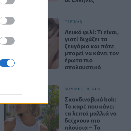
ΤΙ ΕΙΝΑΙ;
Λευκό φιλί: Τι είναι,
γιατί διχάζει τα
ζευγάρια και πότε
μπορεί να κάνει τον
έρωτα πιο
απολαυστικό
SUMMER TRENDS
Σκανδιναβικό bob:
Το καρέ που κάνει
τα λεπτά μαλλιά να
δείχνουν πιο
πλούσια – Το