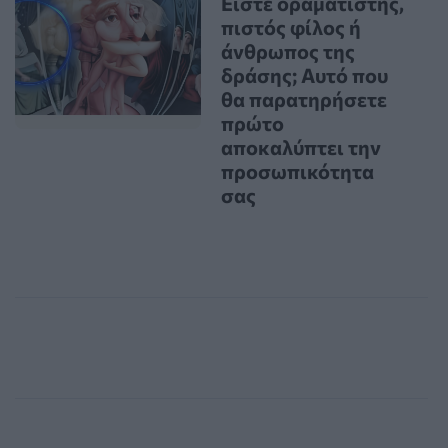
Είστε οραματιστής,
πιστός φίλος ή
άνθρωπος της
δράσης; Αυτό που
θα παρατηρήσετε
πρώτο
αποκαλύπτει την
προσωπικότητα
σας