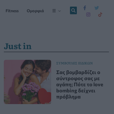
Fitness
Ομορφιά
☰
Just in
ΣΥΜΒΟΥΛΕΣ ΕΙΔΙΚΩΝ
Σας βομβαρδίζει ο
σύντροφος σας με
αγάπη; Πότε το love
bombing δείχνει
πρόβλημα