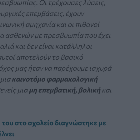
ρεσβυωπίας. Οι τρέχουσες λύσεις,
υργικές επεμβάσεις, έχουν
ινωνική αμηχανία και οι πιθανοί
δα ασθενών με πρεσβυωπία που έχει
αλιά και δεν είναι κατάλληλοι
αυτοί αποτελούν το βασικό
τόχος μας ήταν να παρέχουμε ισχυρά
 μια
καινοτόμο φαρμακολογική
ενείς μια
μη
επεμβατική, βολική
και
του στο σχολείο διαγνώστηκε με
έλνει