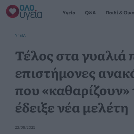
Μετάβαση
στο
Yγεία
Q&A
Παιδί & Οικ
περιεχόμενο
YΓΕΊΑ
Τέλος στα γυαλιά 
επιστήμονες ανακ
που «καθαρίζουν» 
έδειξε νέα μελέτη
23/09/2025