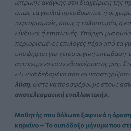
ιατρικής ανάγκης στη διαχείριση της π
όπως τα γυαλιά πρεσβυωπίας ή οι χειρο
περιορισμούς, όπως η ταλαιπωρία, η κο
κίνδυνοι ή επιπλοκές. Υπάρχει μια ομά
περιορισμένες επιλογές πέρα από τα γυ
υποψήφιοι για χειρουργική επέμβαση· 
αντικείμενο του ενδιαφέροντός μας. Σ
κλινικά δεδομένα που να υποστηρίζουν
λύση
, ώστε να προσφέρουμε στους ασθ
αποτελεσματική εναλλακτική».
Μαθητής που θόλωσε ξαφνικά η όραση 
καρκίνο – Το αισιόδοξο μήνυμα που στ