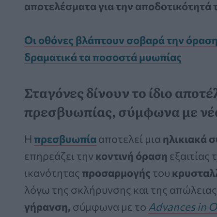
αποτελέσματα για την αποδοτικότητά 
Οι οθόνες βλάπτουν σοβαρά την όρασ
δραματικά τα ποσοστά μυωπίας
Σταγόνες δίνουν το ίδιο αποτέ
πρεσβυωπίας, σύμφωνα με νέ
Η
πρεσβυωπία
αποτελεί μια
ηλικιακά 
επηρεάζει την
κοντινή όραση
εξαιτίας 
ικανότητας
προσαρμογής
του
κρυσταλ
λόγω της σκλήρυνσης και της απώλεια
γήρανση,
σύμφωνα με το
Advances in O