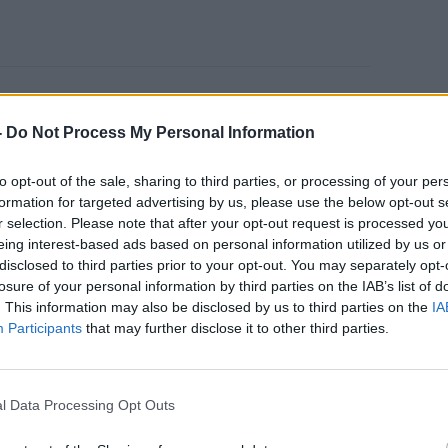
Καρκίνος Προστάτη:
-
Do Not Process My Personal Information
Νέα Ελάχιστα
Επεμβατική Εστιακή
to opt-out of the sale, sharing to third parties, or processing of your per
Θεραπεία με NanoKnife
formation for targeted advertising by us, please use the below opt-out s
r selection. Please note that after your opt-out request is processed y
eing interest-based ads based on personal information utilized by us or
disclosed to third parties prior to your opt-out. You may separately opt-
losure of your personal information by third parties on the IAB’s list of
. This information may also be disclosed by us to third parties on the
IA
Participants
that may further disclose it to other third parties.
ωση
ή στην
εκτέλεση εργασιών
σε
l Data Processing Opt Outs
νισμός περιλαμβάνει αλλαγές στη