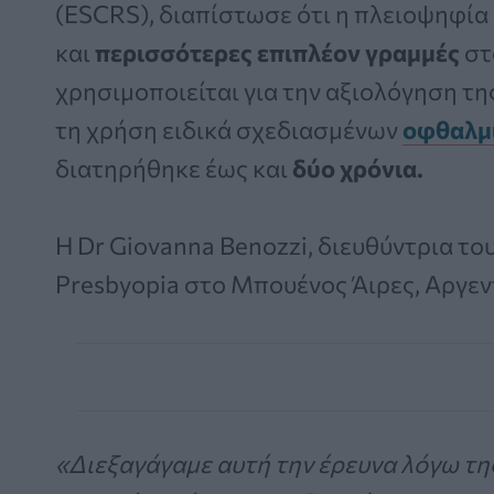
(ESCRS), διαπίστωσε ότι η πλειοψηφί
και
περισσότερες επιπλέον γραμμές
στ
χρησιμοποιείται για την αξιολόγηση τη
τη χρήση ειδικά σχεδιασμένων
οφθαλμ
διατηρήθηκε έως και
δύο χρόνια.
Η Dr Giovanna Benozzi, διευθύντρια το
Presbyopia στο Μπουένος Άιρες, Αργεν
«Διεξαγάγαμε αυτή την έρευνα λόγω τ