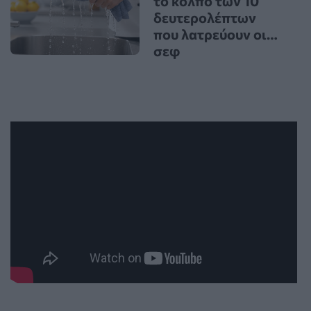
το κόλπο των 10
δευτερολέπτων
που λατρεύουν οι…
σεφ