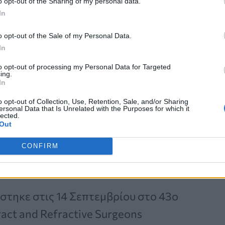
o opt-out of the Sharing of my personal data.
ακού, όπως η
πυκνότητα πρωτεϊνών
In
αμψία.
o opt-out of the Sale of my Personal Data.
In
 πάροδο της ηλικίας, μια δυσκολία
to opt-out of processing my Personal Data for Targeted
ing.
αι κείμενα και συχνά καταφεύγουν σε
In
σως είναι τόσο απλή όσο η χρήση
o opt-out of Collection, Use, Retention, Sale, and/or Sharing
ersonal Data that Is Unrelated with the Purposes for which it
ρεις
φορές
την
ημέρα.
lected.
Out
CONFIRM
στηκε στις 14 Σεπτεμβρίου στο 43ο
ract and Refractive Surgeons