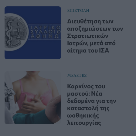
ΕΠΙΣΤΟΛΗ
Διευθέτηση των
αποζημιώσεων των
Στρατιωτικών
Ιατρών, μετά από
αίτημα του ΙΣΑ
ΜΕΛΕΤΕΣ
Καρκίνος του
μαστού: Νέα
δεδομένα για την
καταστολή της
ωοθηκικής
λειτουργίας