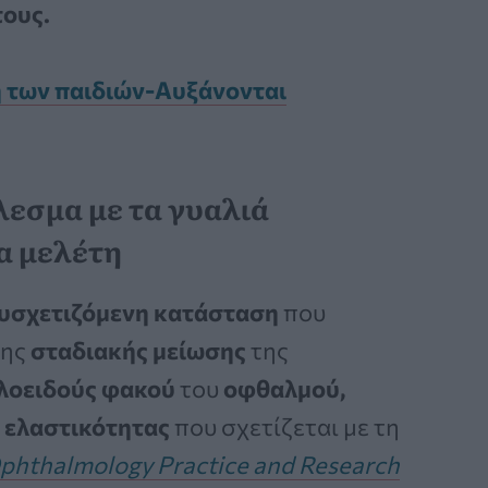
τους.
η των παιδιών-Αυξάνονται
λεσμα με τα γυαλιά
α μελέτη
συσχετιζόμενη κατάσταση
που
της
σταδιακής μείωσης
της
λοειδούς φακού
του
οφθαλμού,
ς
ελαστικότητας
που σχετίζεται με τη
phthalmology Practice and Research