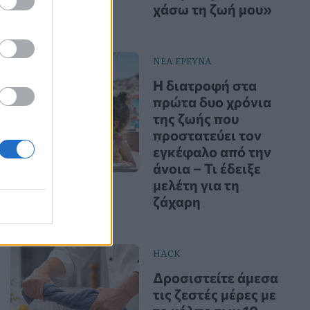
χάσω τη ζωή μου»
ΝΕΑ ΕΡΕΥΝΑ
Η διατροφή στα
πρώτα δυο χρόνια
της ζωής που
προστατεύει τον
εγκέφαλο από την
άνοια – Τι έδειξε
μελέτη για τη
ζάχαρη
HACK
Δροσιστείτε άμεσα
τις ζεστές μέρες με