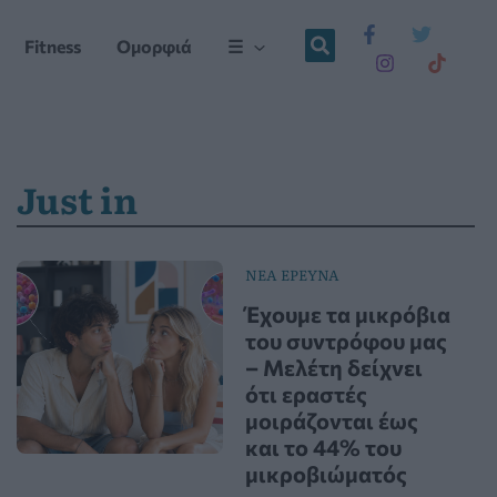
Fitness
Ομορφιά
☰
Just in
ΝΕΑ ΕΡΕΥΝΑ
Έχουμε τα μικρόβια
του συντρόφου μας
– Μελέτη δείχνει
ότι εραστές
μοιράζονται έως
και το 44% του
μικροβιώματός