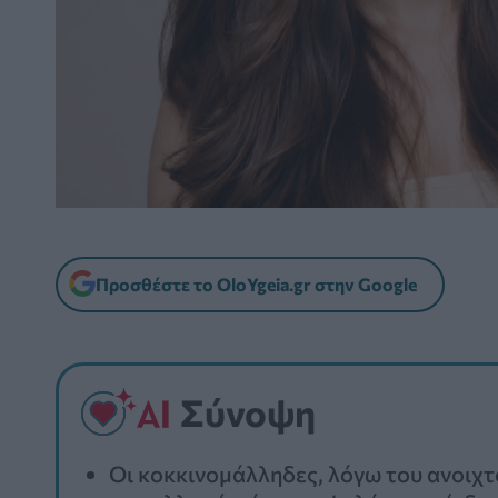
Προσθέστε το OloYgeia.gr στην Google
Σύνοψη
Οι κοκκινομάλληδες, λόγω του ανοιχ