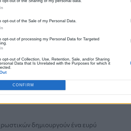
o opt-out of the Sharing of my personal data.
Επεμβατική Εστιακή
In
Θεραπεία με NanoKnife
o opt-out of the Sale of my Personal Data.
In
to opt-out of processing my Personal Data for Targeted
ing.
In
o opt-out of Collection, Use, Retention, Sale, and/or Sharing
ersonal Data that Is Unrelated with the Purposes for which it
lected.
ι από την ποσότητα και τον
Out
υμελανίνη
ευθύνεται για τις
σκούρες
CONFIRM
τανό, ενώ η
φαιομελανίνη
δίνει τα
χρωστικών δημιουργούν ένα ευρύ