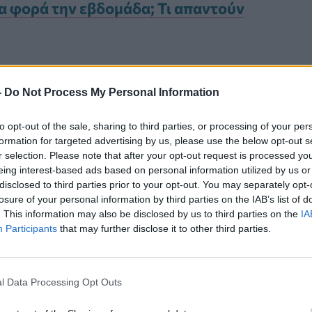
ια φορά την εβδομάδα; Τι απαντούν
 χρώμα των μαλλιών
-
Do Not Process My Personal Information
ς ένα
κληρονομικό χαρακτηριστικό
to opt-out of the sale, sharing to third parties, or processing of your per
formation for targeted advertising by us, please use the below opt-out s
όσο, οι επιστήμονες διαπιστώνουν
r selection. Please note that after your opt-out request is processed y
 σχετίζονται με συγκεκριμένες
eing interest-based ads based on personal information utilized by us or
disclosed to third parties prior to your opt-out. You may separately opt-
νδυνο μελανώματος έως τον τρόπο με
losure of your personal information by third parties on the IAB’s list of
. This information may also be disclosed by us to third parties on the
IA
 στο στρες.
Participants
that may further disclose it to other third parties.
l Data Processing Opt Outs
Καρκίνος Προστάτη:
Νέα Ελάχιστα