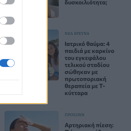
δυσκοιλιότητα;
ΝΕΑ ΕΡΕΥΝΑ
Ιατρικό θαύμα: 4
παιδιά με καρκίνο
του εγκεφάλου
τελικού σταδίου
σώθηκαν με
πρωτοποριακή
θεραπεία με Τ-
κύτταρα
ΠΡΟΣΟΧΗ
Αρτηριακή πίεση: