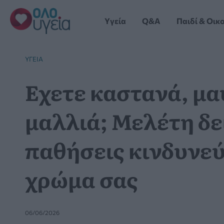
Μετάβαση
στο
Yγεία
Q&A
Παιδί & Οικ
περιεχόμενο
YΓΕΊΑ
Εχετε καστανά, μα
μαλλιά; Μελέτη δε
παθήσεις κινδυνεύ
χρώμα σας
06/06/2026