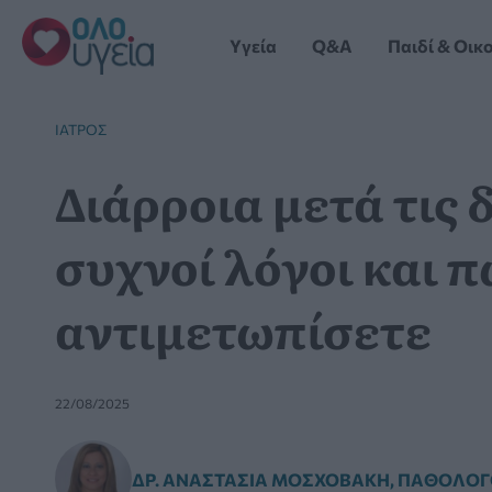
Μετάβαση
στο
Yγεία
Q&A
Παιδί & Οικ
περιεχόμενο
ΙΑΤΡΌΣ
Διάρροια μετά τις 
συχνοί λόγοι και π
αντιμετωπίσετε
22/08/2025
ΔΡ. ΑΝΑΣΤΑΣΊΑ ΜΟΣΧΟΒΆΚΗ, ΠΑΘΟΛΌ