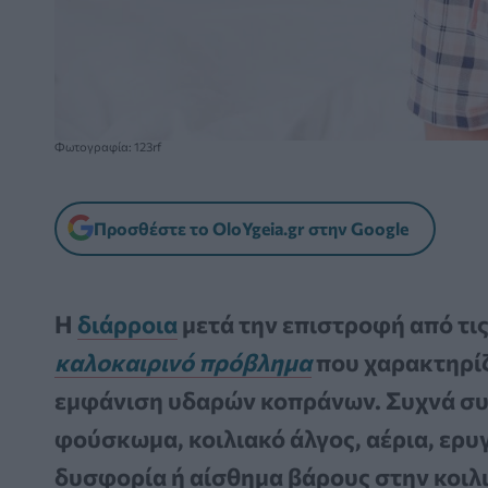
Φωτογραφία: 123rf
Προσθέστε το OloYgeia.gr στην Google
Η
διάρροια
μετά την επιστροφή από τις
καλοκαιρινό πρόβλημα
που χαρακτηρίζ
εμφάνιση υδαρών κοπράνων. Συχνά σ
φούσκωμα, κοιλιακό άλγος, αέρια, ερυ
δυσφορία ή αίσθημα βάρους στην κοιλι