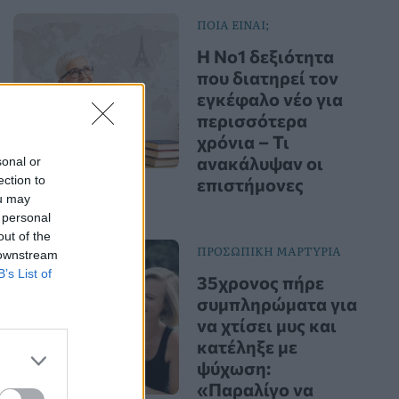
ΠΟΙΑ ΕΙΝΑΙ;
Η Νο1 δεξιότητα
που διατηρεί τον
εγκέφαλο νέο για
περισσότερα
χρόνια – Τι
ανακάλυψαν οι
sonal or
ection to
επιστήμονες
ou may
 personal
out of the
ΠΡΟΣΩΠΙΚΗ ΜΑΡΤΥΡΙΑ
 downstream
B’s List of
35χρονος πήρε
συμπληρώματα για
να χτίσει μυς και
κατέληξε με
ψύχωση:
«Παραλίγο να