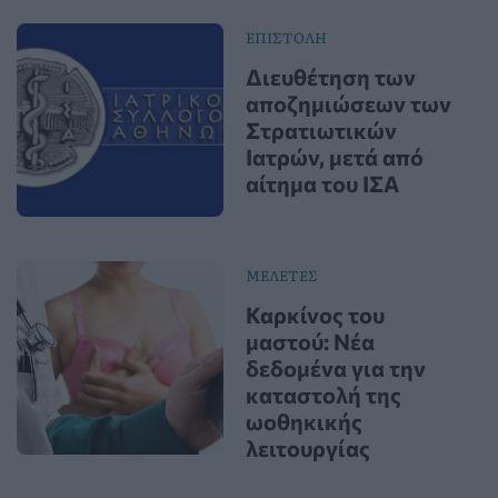
ΕΠΙΣΤΟΛΗ
Διευθέτηση των
αποζημιώσεων των
Στρατιωτικών
Ιατρών, μετά από
αίτημα του ΙΣΑ
ΜΕΛΕΤΕΣ
Καρκίνος του
μαστού: Νέα
δεδομένα για την
καταστολή της
ωοθηκικής
λειτουργίας