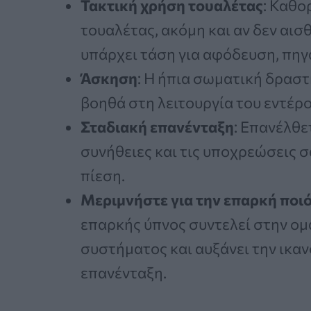
Τακτική χρήση τουαλέτας
: Καθο
τουαλέτας, ακόμη και αν δεν αισ
υπάρχει τάση για αφόδευση, πηγ
Άσκηση
: Η ήπια σωματική δρασ
βοηθά στη λειτουργία του εντέρ
Σταδιακή επανένταξη
: Επανέλθε
συνήθειες και τις υποχρεώσεις σ
πίεση.
Μεριμνήστε για την επαρκή ποι
επαρκής ύπνος συντελεί στην ομ
συστήματος και αυξάνει την ικα
επανένταξη.