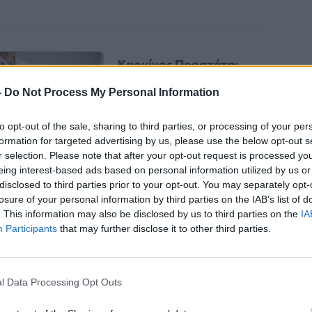
Καρκίνος Προστάτη:
Νέα Ελάχιστα
-
Do Not Process My Personal Information
Επεμβατική Εστιακή
Θεραπεία με NanoKnife
to opt-out of the sale, sharing to third parties, or processing of your per
formation for targeted advertising by us, please use the below opt-out s
r selection. Please note that after your opt-out request is processed y
eing interest-based ads based on personal information utilized by us or
disclosed to third parties prior to your opt-out. You may separately opt-
losure of your personal information by third parties on the IAB’s list of
. This information may also be disclosed by us to third parties on the
IA
Participants
that may further disclose it to other third parties.
l Data Processing Opt Outs
ά τις διακοπές συχνά συνοδεύεται