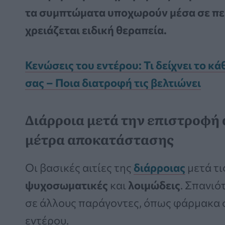
τα συμπτώματα υποχωρούν μέσα σε περ
χρειάζεται ειδική θεραπεία.
Κενώσεις του εντέρου: Τι δείχνει το κά
σας – Ποια διατροφή τις βελτιώνει
Διάρροια μετά την επιστροφή α
μέτρα αποκατάστασης
Οι βασικές αιτίες της
διάρροιας
μετά τι
ψυχοσωματικές
και
λοιμώδεις
. Σπανιό
σε άλλους παράγοντες, όπως φάρμακα σ
εντέρου.