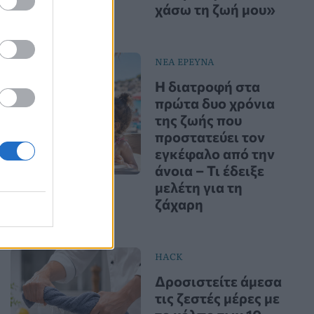
χάσω τη ζωή μου»
ΝΕΑ ΕΡΕΥΝΑ
Η διατροφή στα
πρώτα δυο χρόνια
της ζωής που
προστατεύει τον
εγκέφαλο από την
άνοια – Τι έδειξε
μελέτη για τη
ζάχαρη
HACK
Δροσιστείτε άμεσα
τις ζεστές μέρες με