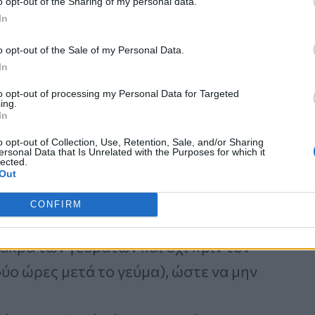
o opt-out of the Sharing of my personal data.
ς φυσιολογικές κινήσεις του εντέρου.
In
α ή δυσκοιλιότητα.
o opt-out of the Sale of my Personal Data.
In
σης:
to opt-out of processing my Personal Data for Targeted
ing.
In
o opt-out of Collection, Use, Retention, Sale, and/or Sharing
ersonal Data that Is Unrelated with the Purposes for which it
lected.
Out
κάντικα ή λιπαρά φαγητά, καφέ και
CONFIRM
μακρά των γευμάτων και όχι πριν τον
δύο ώρες μετά το γεύμα), ώστε να μην