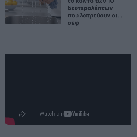
το κόλπο των 10
δευτερολέπτων
που λατρεύουν οι…
σεφ