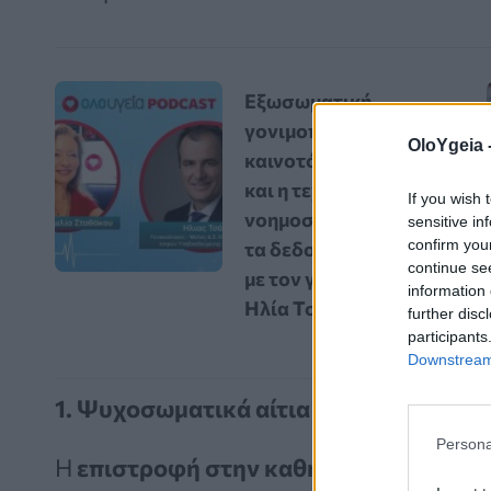
Εξωσωματική
γονιμοποίηση: Οι
OloYgeia 
καινοτόμες εξελίξεις
και η τεχνητή
If you wish 
νοημοσύνη αλλάζουν
sensitive in
confirm you
τα δεδομένα – Vidcast
continue se
με τον γυναικολόγο
information 
Ηλία Τσάκο
further disc
participants
Downstream 
1. Ψυχοσωματικά αίτια
Persona
Η
επιστροφή στην καθημερινότητα
μετ