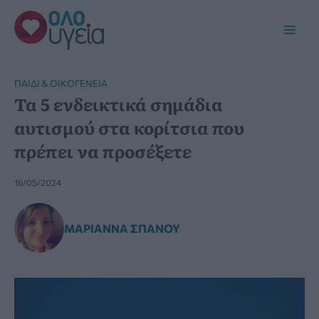
Μετάβαση
στο
Main
περιεχόμενο
Men
ΠΑΙΔΊ & ΟΙΚΟΓΈΝΕΙΑ
Τα 5 ενδεικτικά σημάδια
αυτισμού στα κορίτσια που
πρέπει να προσέξετε
16/05/2024
ΜΑΡΙΆΝΝΑ ΣΠΑΝΟΎ