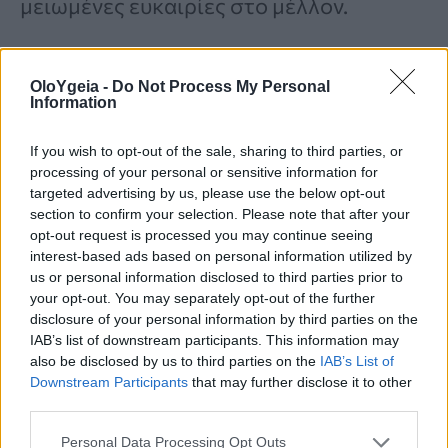
μειωμένες ευκαιρίες στο μέλλον.
Η National Autistic Society λέει επίσης
OloYgeia -
Do Not Process My Personal
Information
ότι υπάρχουν πολλές
θεωρίες που
εξηγούν το κενό στη διάγνωση
, αλλά
If you wish to opt-out of the sale, sharing to third parties, or
processing of your personal or sensitive information for
καμία δεν έχει αποδειχθεί οριστικά.
targeted advertising by us, please use the below opt-out
Μερικές από τις θεωρίες είναι:
section to confirm your selection. Please note that after your
opt-out request is processed you may continue seeing
interest-based ads based on personal information utilized by
us or personal information disclosed to third parties prior to
ένας πιθανός «
γυναικείος
your opt-out. You may separately opt-out of the further
φαινότυπος αυτισμού
» –με άλλα
disclosure of your personal information by third parties on the
IAB’s list of downstream participants. This information may
λόγια, οι αυτιστικές γυναίκες και
also be disclosed by us to third parties on the
IAB’s List of
Downstream Participants
that may further disclose it to other
τα κορίτσια έχουν
third parties.
χαρακτηριστικά που δεν
Personal Data Processing Opt Outs