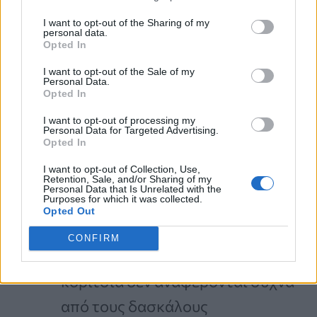
ταιριάζουν με το παραδοσιακό
I want to opt-out of the Sharing of my
προφίλ του αυτισμού
personal data.
Opted In
οι
αξιολογήσεις
του αυτισμού
I want to opt-out of the Sale of my
είναι λιγότερο ευαίσθητες σε
Personal Data.
Opted In
αυτιστικά γνωρίσματα που
I want to opt-out of processing my
απαντώνται συχνότερα σε
Personal Data for Targeted Advertising.
Opted In
γυναίκες και κορίτσια
I want to opt-out of Collection, Use,
γυναίκες και κορίτσια είναι πιο
Retention, Sale, and/or Sharing of my
Personal Data that Is Unrelated with the
Purposes for which it was collected.
πιθανό να
κρύβουν
ή να
Opted Out
καμουφλάρουν τις διαφορές τους
CONFIRM
τα
αυτιστικά γνωρίσματα
στα
κορίτσια δεν αναφέρονται συχνά
από τους δασκάλους