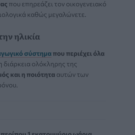
τας
που επηρεάζει τον οικογενειακό
βιολογικά καθώς μεγαλώνετε.
 την ηλικία
γωγικό σύστημα
που περιέχει όλα
η διάρκεια ολόκληρης της
μός και η ποιότητα
αυτών των
ρόνου.
ι περίπου 1 εκατομμύριο ωάρια
.