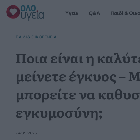
Μετάβαση
στο
Yγεία
Q&A
Παιδί & Οικ
περιεχόμενο
ΠΑΙΔΊ & ΟΙΚΟΓΈΝΕΙΑ
Ποια είναι η καλύτ
μείνετε έγκυος – 
μπορείτε να καθυ
εγκυμοσύνη;
24/05/2025