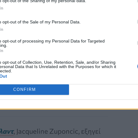
o opt-out of the Sharing of my personal data.
(η ικανότητά σας να μείνετε έγκυος)
In
o opt-out of the Sale of my Personal Data.
In
ίνετε έγκυος όσο το δυνατόν
to opt-out of processing my Personal Data for Targeted
ing.
ωματική σας υγεία, τα οικονομικά,
In
ίσως θελήσετε να περιμένετε να
o opt-out of Collection, Use, Retention, Sale, and/or Sharing
ersonal Data that Is Unrelated with the Purposes for which it
κατάλληλη στιγμή για εσάς.
Ο χρόνος
lected.
Out
 κάθε γονέα.
CONFIRM
ελαντ
, Jacqueline Zuponcic, εξηγεί