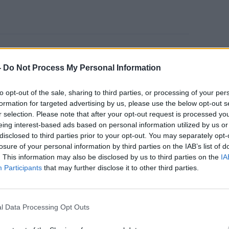
Καρκίνος Προστάτη:
-
Do Not Process My Personal Information
Νέα Ελάχιστα
Επεμβατική Εστιακή
to opt-out of the sale, sharing to third parties, or processing of your per
Θεραπεία με NanoKnife
formation for targeted advertising by us, please use the below opt-out s
r selection. Please note that after your opt-out request is processed y
eing interest-based ads based on personal information utilized by us or
disclosed to third parties prior to your opt-out. You may separately opt-
losure of your personal information by third parties on the IAB’s list of
. This information may also be disclosed by us to third parties on the
IA
Participants
that may further disclose it to other third parties.
ν μια γυναίκα έχει τα περισσότερα
l Data Processing Opt Outs
λη της εφηβείας
και
μέχρι τα 30
.