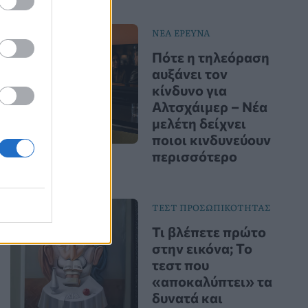
ΝΕΑ ΕΡΕΥΝΑ
Πότε η τηλεόραση
αυξάνει τον
κίνδυνο για
Αλτσχάιμερ – Νέα
μελέτη δείχνει
ποιοι κινδυνεύουν
περισσότερο
ΤΕΣΤ ΠΡΟΣΩΠΙΚΟΤΗΤΑΣ
Τι βλέπετε πρώτο
στην εικόνα; Το
τεστ που
«αποκαλύπτει» τα
δυνατά και