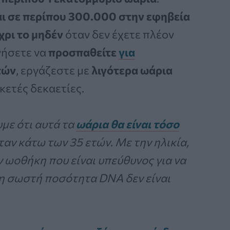
ι σε περίπου 300.000 στην εφηβεία
χρι το μηδέν
όταν δεν έχετε πλέον
νήσετε να
προσπαθείτε
για
τών
, εργάζεστε με
λιγότερα ωάρια
κετές δεκαετίες.
με ότι αυτά τα
ωάρια θα είναι τόσο
ταν κάτω των 35 ετών
.
Με την ηλικία,
 ωοθήκη που είναι υπεύθυνος για να
τη σωστή ποσότητα DNA δεν είναι