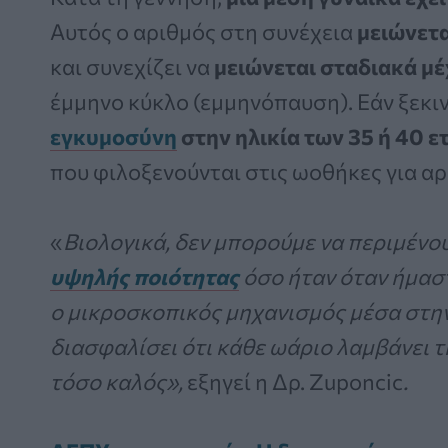
Αυτός ο αριθμός στη συνέχεια
μειώνετα
και συνεχίζει να
μειώνεται σταδιακά μέ
έμμηνο κύκλο (εμμηνόπαυση). Εάν ξεκι
εγκυμοσύνη
στην ηλικία των 35 ή 40 ε
που φιλοξενούνται στις ωοθήκες για αρ
«
Βιολογικά, δεν μπορούμε να περιμένου
υψηλής ποιότητας
όσο ήταν όταν ήμασ
ο μικροσκοπικός μηχανισμός μέσα στην
διασφαλίσει ότι κάθε ωάριο λαμβάνει 
τόσο καλός»,
εξηγεί η Δρ. Zuponcic
.