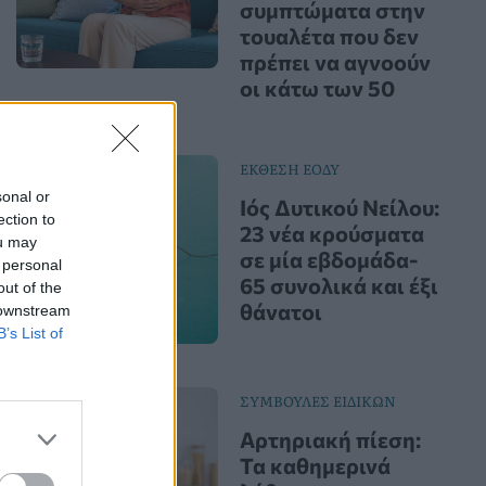
συμπτώματα στην
τουαλέτα που δεν
πρέπει να αγνοούν
οι κάτω των 50
ΕΚΘΕΣΗ ΕΟΔΥ
sonal or
Ιός Δυτικού Νείλου:
ection to
23 νέα κρούσματα
ou may
σε μία εβδομάδα-
 personal
65 συνολικά και έξι
out of the
θάνατοι
 downstream
B’s List of
ΣΥΜΒΟΥΛΕΣ ΕΙΔΙΚΩΝ
Αρτηριακή πίεση:
Τα καθημερινά