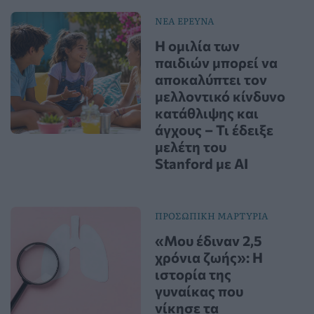
ΝΕΑ ΕΡΕΥΝΑ
Η ομιλία των
παιδιών μπορεί να
αποκαλύπτει τον
μελλοντικό κίνδυνο
κατάθλιψης και
άγχους – Τι έδειξε
μελέτη του
Stanford με AI
ΠΡΟΣΩΠΙΚΗ ΜΑΡΤΥΡΙΑ
«Μου έδιναν 2,5
χρόνια ζωής»: Η
ιστορία της
γυναίκας που
νίκησε τα