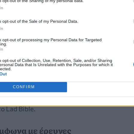
o opt-out of the Sharing of my personal data.
Θεραπεία με NanoKnife
In
o opt-out of the Sale of my Personal Data.
In
to opt-out of processing my Personal Data for Targeted
ing.
In
o opt-out of Collection, Use, Retention, Sale, and/or Sharing
ersonal Data that Is Unrelated with the Purposes for which it
έννοια της αμέλειας και της
lected.
Out
χία να αντιληφθεί κανείς μια
όκλησης βλάβης
. Και η απερισκεψία
CONFIRM
ικού και αδικαιολόγητου κινδύνου
ο Lad Bible.
σύμφωνα με έρευνες