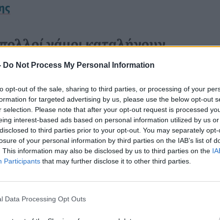
ης
ο πολλοί γάμοι καταλήγουν
-
Do Not Process My Personal Information
καταλήγουν σε
διαζύγιο
είναι ένα
to opt-out of the sale, sharing to third parties, or processing of your per
formation for targeted advertising by us, please use the below opt-out s
 ο
James Sexton
στο podcast του Jay
r selection. Please note that after your opt-out request is processed y
eing interest-based ads based on personal information utilized by us or
τα δημιουργεί τη νομική υπόθεση
disclosed to third parties prior to your opt-out. You may separately opt-
τητα
»
.
losure of your personal information by third parties on the IAB’s list of
. This information may also be disclosed by us to third parties on the
IA
Participants
that may further disclose it to other third parties.
Καρκίνος Προστάτη:
l Data Processing Opt Outs
Νέα Ελάχιστα
Επεμβατική Εστιακή