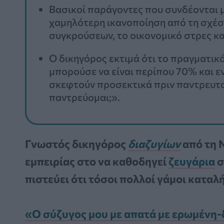
Βασικοί παράγοντες που συνδέονται μ
χαμηλότερη ικανοποίηση από τη σχέση
συγκρούσεων, το οικονομικό στρες κα
Ο δικηγόρος εκτιμά ότι το πραγματικ
μπορούσε να είναι περίπου 70% και 
σκεφτούν προσεκτικά πριν παντρευτο
παντρεύομαι;».
Γνωστός δικηγόρος
διαζυγίων
από τη 
εμπειρίας στο να καθοδηγεί
ζευγάρια
σ
πιστεύει ότι τόσοι πολλοί γάμοι καταλ
«Ο σύζυγος μου με απατά με ερωμένη-δ