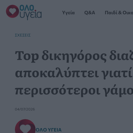
Μετάβαση
στο
Yγεία
Q&A
Παιδί & Οικ
περιεχόμενο
ΣΧΈΣΕΙΣ
Top δικηγόρος δια
αποκαλύπτει γιατί
περισσότεροι γάμο
04/07/2026
ΌΛΟ ΥΓΕΊΑ