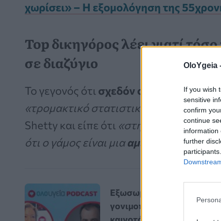
χωρίσει» – Η εξομολόγηση της 55χρον
Top δικηγόρος λέει γιατί τόσ
σε διαζύγιο
OloYgeia 
Το γεγονός ότι
σχεδόν οι μισοί γάμοι 
If you wish 
sensitive in
«τρομακτικό στατιστικό στοιχείο»
είπε
confirm you
continue se
Shetty και είπε ότι
«στην πραγματικότη
information 
ότι ο γάμος είναι μια
αμελής δραστηριό
further disc
participants
Downstream 
Εξωσωματική
Persona
γονιμοποίηση: Οι
καινοτόμες εξελίξεις