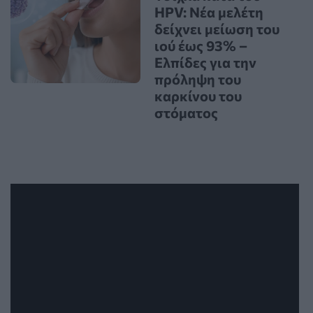
HPV: Νέα μελέτη
δείχνει μείωση του
ιού έως 93% –
Ελπίδες για την
πρόληψη του
καρκίνου του
στόματος