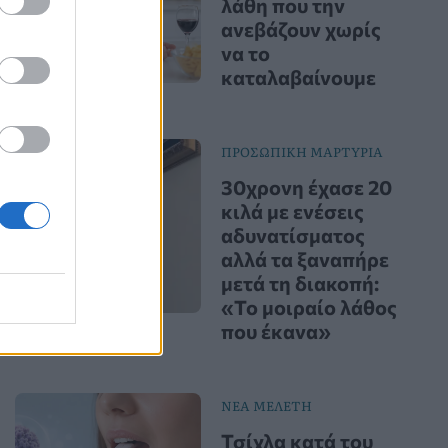
λάθη που την
ανεβάζουν χωρίς
να το
καταλαβαίνουμε
ΠΡΟΣΩΠΙΚΗ ΜΑΡΤΥΡΙΑ
30χρονη έχασε 20
κιλά με ενέσεις
αδυνατίσματος
αλλά τα ξαναπήρε
μετά τη διακοπή:
«Το μοιραίο λάθος
που έκανα»
ΝΕΑ ΜΕΛΕΤΗ
Τσίχλα κατά του