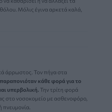
ο να καθαρίσει ή να αλλάξει τα
αθόλου. Μόλις έγινα αρκετά καλά,
κά άρρωστος. Τον πήγα στα
παραπονιόταν κάθε φορά για το
μαι υπερβολική.
Την τρίτη φορά
ας στο νοσοκομείο με ασθενοφόρο,
ή πνευμονία.