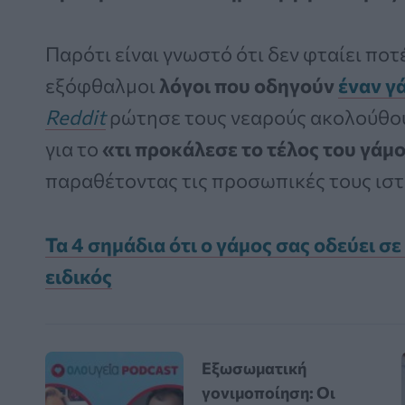
Παρότι είναι γνωστό ότι δεν φταίει ποτ
εξόφθαλμοι
λόγοι που οδηγούν
έναν γ
Reddit
ρώτησε τους νεαρούς ακολούθου
για το
«τι προκάλεσε το τέλος του γάμ
παραθέτοντας τις προσωπικές τους ιστ
Τα 4 σημάδια ότι ο γάμος σας οδεύει σε
ειδικός
Εξωσωματική
γονιμοποίηση: Οι