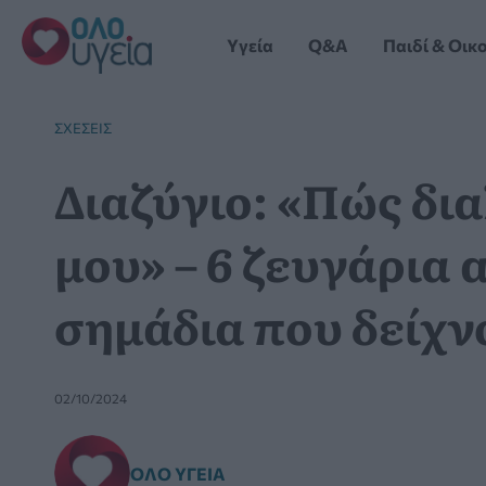
Μετάβαση
στο
Yγεία
Q&A
Παιδί & Οικ
περιεχόμενο
ΣΧΈΣΕΙΣ
Διαζύγιο: «Πώς δι
μου» – 6 ζευγάρια
σημάδια που δείχν
02/10/2024
ΌΛΟ ΥΓΕΊΑ