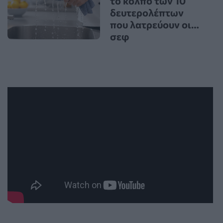
το κόλπο των 10
δευτερολέπτων
που λατρεύουν οι…
σεφ