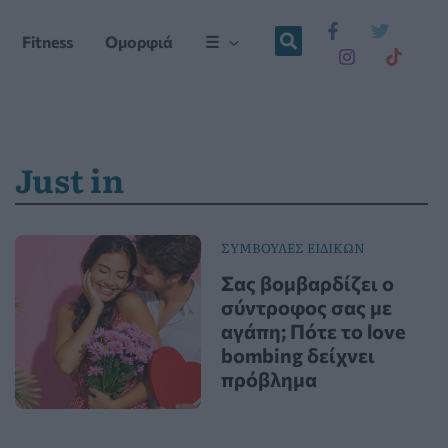
Fitness
Ομορφιά
☰
Just in
ΣΥΜΒΟΥΛΕΣ ΕΙΔΙΚΩΝ
Σας βομβαρδίζει ο
σύντροφος σας με
αγάπη; Πότε το love
bombing δείχνει
πρόβλημα