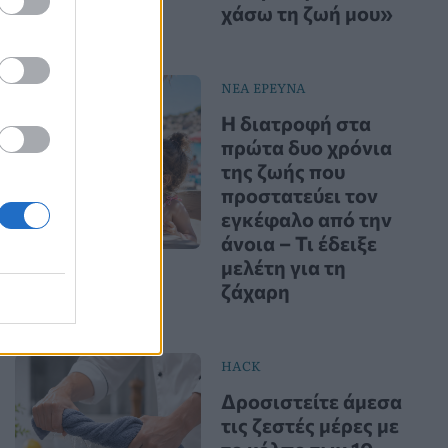
χάσω τη ζωή μου»
ΝΕΑ ΕΡΕΥΝΑ
Η διατροφή στα
πρώτα δυο χρόνια
της ζωής που
προστατεύει τον
εγκέφαλο από την
άνοια – Τι έδειξε
μελέτη για τη
ζάχαρη
HACK
Δροσιστείτε άμεσα
τις ζεστές μέρες με