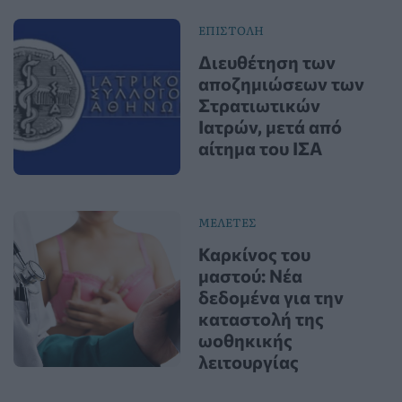
ΕΠΙΣΤΟΛΗ
Διευθέτηση των
αποζημιώσεων των
Στρατιωτικών
Ιατρών, μετά από
αίτημα του ΙΣΑ
ΜΕΛΕΤΕΣ
Καρκίνος του
μαστού: Νέα
δεδομένα για την
καταστολή της
ωοθηκικής
λειτουργίας