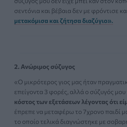
σύζυγός μου δεν είχε μπει καν στον κόπ
σεντόνια και βέβαια δεν με φρόντισε κ
μετακόμισα και ζήτησα διαζύγιο».
2.
Ανώριμος σύζυγος
«Ο μικρότερος γιος μας ήταν πραγματι
επείγοντα 3 φορές, αλλά ο σύζυγός μου
κόστος των εξετάσεων λέγοντας ότι εί
έπρεπε να μεταφέρω το 7χρονο παιδί μ
το οποίο τελικά διαγνώστηκε με σοβαρ