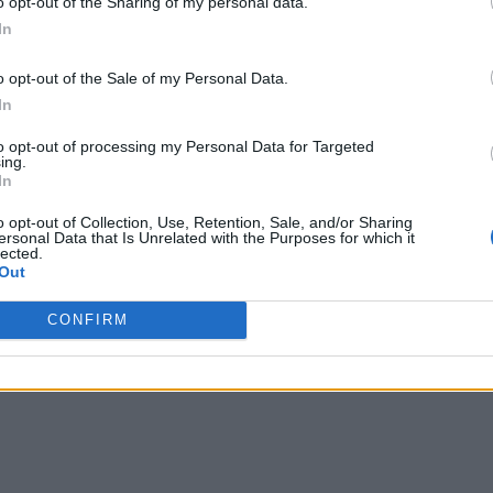
ρισε μετά από 15 χρόνια γάμου,
με
o opt-out of the Sharing of my personal data.
In
ούν
:
«Ήταν εξαντλητικό να νταντεύω
o opt-out of the Sale of my Personal Data.
In
to opt-out of processing my Personal Data for Targeted
ing.
In
o opt-out of Collection, Use, Retention, Sale, and/or Sharing
ersonal Data that Is Unrelated with the Purposes for which it
αζύγιο
lected.
Out
CONFIRM