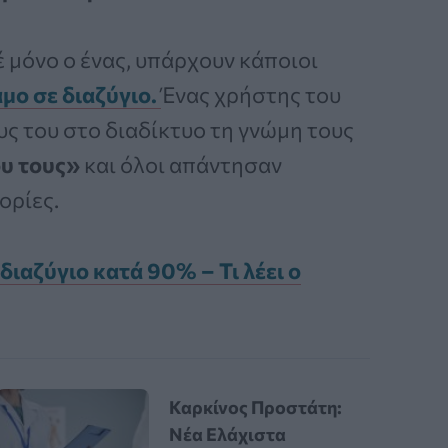
έ μόνο ο ένας, υπάρχουν κάποιοι
άμο σε διαζύγιο.
Ένας χρήστης του
ς του στο διαδίκτυο τη γνώμη τους
ου τους»
και όλοι απάντησαν
ορίες.
 διαζύγιο κατά 90% – Τι λέει ο
Καρκίνος Προστάτη:
Νέα Ελάχιστα