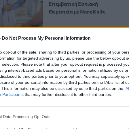
Επεμβατική Εστιακή
Θεραπεία με NanoKnife
-
Do Not Process My Personal Information
to opt-out of the sale, sharing to third parties, or processing of your per
formation for targeted advertising by us, please use the below opt-out s
r selection. Please note that after your opt-out request is processed y
ούν έκπληξη, καθώς λίγο πολύ
όλοι
eing interest-based ads based on personal information utilized by us or
disclosed to third parties prior to your opt-out. You may separately opt-
στες καταστάσεις,
το εντυπωσιακό
losure of your personal information by third parties on the IAB’s list of
ίναι οι ίδιες εδώ και αιώνες.
. This information may also be disclosed by us to third parties on the
IA
Participants
that may further disclose it to other third parties.
ς δύο συντρόφους να κάνει παιδιά,
l Data Processing Opt Outs
υ αποτυπώθηκαν, όπως και η