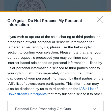
OloYgeia -
Do Not Process My Personal
Information
If you wish to opt-out of the sale, sharing to third parties, or
processing of your personal or sensitive information for
targeted advertising by us, please use the below opt-out
section to confirm your selection. Please note that after your
opt-out request is processed you may continue seeing
ΑΝΕΥΡΥΣΜΑ ΕΓΚΕΦΑΛΟΥ
interest-based ads based on personal information utilized by
us or personal information disclosed to third parties prior to
Ανεύρυσμα στον εγκέφαλο: Τα πρώιμα
your opt-out. You may separately opt-out of the further
συμπτώματα πριν τη ρήξη – Πρόληψη
disclosure of your personal information by third parties on the
IAB’s list of downstream participants. This information may
και θεραπεία
also be disclosed by us to third parties on the
IAB’s List of
Downstream Participants
that may further disclose it to other
Το ανεύρυσμα στον εγκέφαλο μπορεί να παραμείνει
third parties.
χωρίς εμφανή συμπτώματα για χρόνια, αλλά η ρήξη του
Personal Data Processing Opt Outs
μπορεί να είναι θανατηφόρα. Διατρέχετε κίνδυνο χωρίς