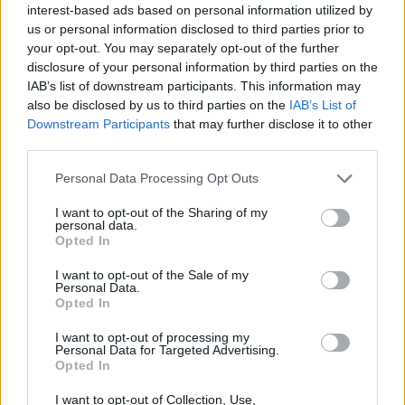
interest-based ads based on personal information utilized by
ασπράδια ή ολόκληρα αυγά; Τι
us or personal information disclosed to third parties prior to
your opt-out. You may separately opt-out of the further
συμβουλεύουν οι ειδικοί
disclosure of your personal information by third parties on the
IAB’s list of downstream participants. This information may
Ασπράδια ή ολόκληρα αυγά; Ποια επιλογή είναι
also be disclosed by us to third parties on the
IAB’s List of
καλύτερη για απώλεια βάρους; Οι ειδικοί εξηγούν τι
Downstream Participants
that may further disclose it to other
ισχύει για την πρωτεΐνη και τη χοληστερίνη που
third parties.
περιέχουν.
Personal Data Processing Opt Outs
I want to opt-out of the Sharing of my
personal data.
Opted In
I want to opt-out of the Sale of my
Personal Data.
Opted In
I want to opt-out of processing my
Personal Data for Targeted Advertising.
Opted In
I want to opt-out of Collection, Use,