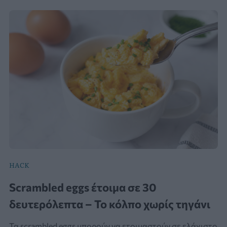
HACK
Scrambled eggs έτοιμα σε 30
δευτερόλεπτα – Το κόλπο χωρίς τηγάνι
Τα scrambled eggs μπορούν να ετοιμαστούν σε ελάχιστο