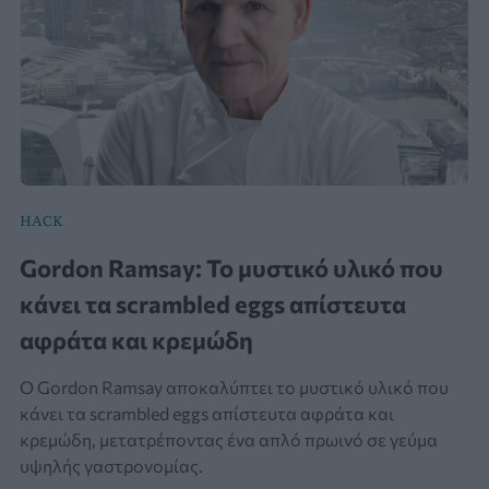
HACK
Gordon Ramsay: Το μυστικό υλικό που
κάνει τα scrambled eggs απίστευτα
αφράτα και κρεμώδη
Ο Gordon Ramsay αποκαλύπτει το μυστικό υλικό που
κάνει τα scrambled eggs απίστευτα αφράτα και
κρεμώδη, μετατρέποντας ένα απλό πρωινό σε γεύμα
υψηλής γαστρονομίας.