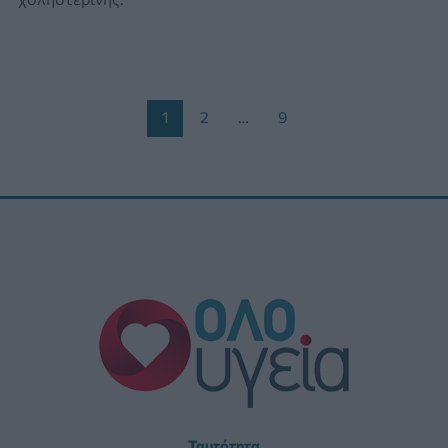
Post
1
2
…
9
pagination
Ταυτότητα