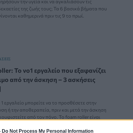
τηρήσουν την υγεία και να αγκαλιάσουν τις
εκαετίες της ζωής τους; Τα 6 βασικά βήματα που
γίνονται καθημερινά πριν τις 9 το πρωί.
ΑΣΕΙΣ
ller: Το νο1 εργαλείο που εξαφανίζει
ιμο από την άσκηση – 3 ασκήσεις
]
 1 εργαλείο μπορείτε να το προσθέσετε στην
ση ή την αποθεραπεία, πριν και μετά την άσκηση
κουφιστείτε από τον πόνο. Το foam roller είναι
α αυτο-διατάσεις.
-
Do Not Process My Personal Information