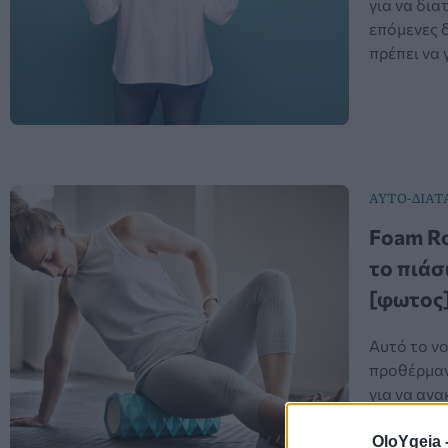
για να δια
επόμενες δ
πρέπει να 
ΑΥΤΟ-ΔΙΑΤ
Foam Ro
το πιάσ
[φωτος
Αυτό το νο
προθέρμαν
για να ανα
ιδανικό γι
OloYgeia 