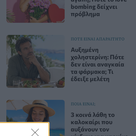
bombing δείχνει
πρόβλημα
ΠΟΤΕ ΕΙΝΑΙ ΑΠΑΡΑΙΤΗΤΟ
Αυξημένη
χοληστερίνη: Πότε
δεν είναι αναγκαία
τα φάρμακα; Τι
έδειξε μελέτη
ΠΟΙΑ ΕΙΝΑΙ;
3 κοινά λάθη το
καλοκαίρι που
αυξάνουν τον