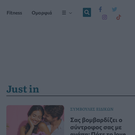
Fitness
Ομορφιά
☰
Just in
ΣΥΜΒΟΥΛΕΣ ΕΙΔΙΚΩΝ
Σας βομβαρδίζει ο
σύντροφος σας με
αγάπη; Πότε το love