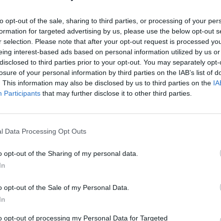
to opt-out of the sale, sharing to third parties, or processing of your per
formation for targeted advertising by us, please use the below opt-out s
ΕΧΝΙΚΗ ΜΕΤΡΑΕΙ
r selection. Please note that after your opt-out request is processed y
eing interest-based ads based on personal information utilized by us or
ις στον αυχένα: 5 λάθη που
disclosed to third parties prior to your opt-out. You may separately opt-
losure of your personal information by third parties on the IAB’s list of
ώνουν τον πόνο [φωτό]
. This information may also be disclosed by us to third parties on the
IA
Participants
that may further disclose it to other third parties.
ώνετε πολύ χρόνο καθισμένοι μπροστά σε μια
ώθετε σφιγμένοι μετά από μια προπόνηση, οι
στον αυχένα θα σας ανακουφίσουν, αρκεί να τις
l Data Processing Opt Outs
στά.
o opt-out of the Sharing of my personal data.
In
o opt-out of the Sale of my Personal Data.
In
ΚΑΙ ΑΝΑΚΟΥΦΙΣΗ
to opt-out of processing my Personal Data for Targeted