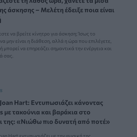
άζεστε τη λάθος ώρα, χάνετε τα μισά
ης άσκησης – Μελέτη έδειξε ποια είναι
ή
τε να βρείτε κίνητρο για άσκηση; Ίσως το
α μην είναι η διάθεση, αλλά η ώρα που επιλέγετε,
 μπορεί να επηρεάζει σημαντικά την ενέργεια και
ά σας.
S
 Joan Hart: Εντυπωσιάζει κάνοντας
s με τακούνια και βαράκια στο
ι της: «Νιώθω πιο δυνατή από ποτέ»
Joan Hart εντυπωσιάζει με την φυσική της