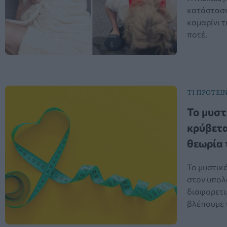
κατάσταση
καμαρίνι τ
ποτέ.
ΤΙ ΠΡΟΤΕΙΝ
Το μυστ
κρύβετα
θεωρία 
Το μυστικό
στον υπολο
διαφορετι
βλέπουμε 