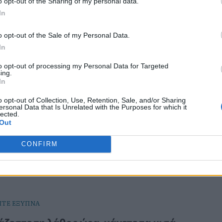
o opt-out of the Sharing of my personal data.
In
o opt-out of the Sale of my Personal Data.
ΠΝΑ
In
που μπορείτε να φάτε μετά τη
to opt-out of processing my Personal Data for Targeted
ική για αύξηση μυϊκής μάζας
ing.
In
να τρώτε μετά τη γυμναστική για να ενισχύσετε τη
o opt-out of Collection, Use, Retention, Sale, and/or Sharing
α; Υπάρχουν σνακ που μπορούν να στηρίξουν την
ersonal Data that Is Unrelated with the Purposes for which it
lected.
αση και να συμβάλουν στην ανάπτυξη των μυών.
Out
CONFIRM
ΙΤΕ ΕΞΥΠΝΑ