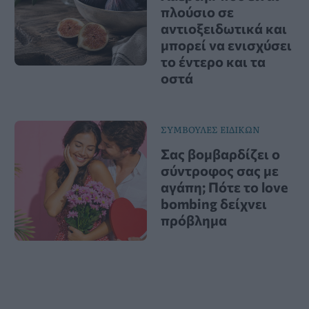
πλούσιο σε
αντιοξειδωτικά και
μπορεί να ενισχύσει
το έντερο και τα
οστά
ΣΥΜΒΟΥΛΕΣ ΕΙΔΙΚΩΝ
Σας βομβαρδίζει ο
σύντροφος σας με
αγάπη; Πότε το love
bombing δείχνει
πρόβλημα