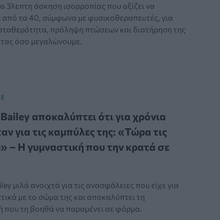
α 3λεπτη άσκηση ισορροπίας που αξίζει να
ε από τα 40, σύμφωνα με φυσικοθεραπευτές, για
σταθερότητα, πρόληψη πτώσεων και διατήρηση της
ητας όσο μεγαλώνουμε.
ΣΕ
 Bailey αποκαλύπτει ότι για χρόνια
αν για τις καμπύλες της: «Τώρα τις
 – Η γυμναστική που την κρατά σε
iley μιλά ανοιχτά για τις ανασφάλειες που είχε για
τικά με το σώμα της και αποκαλύπτει τη
ή που τη βοηθά να παραμένει σε φόρμα.