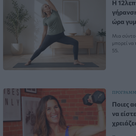
Η 12λεπ
γήρανση
ώρα γυ
Μια σύντο
μπορεί να
55.
ΠΡΟΓΡΑΜΜ
Ποιες ασ
να είστ
χρειάζε