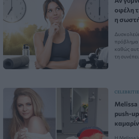
Αν γυμν
οφέλη τ
η σωστ
Δυσκολεύεσ
πρόβλημα ν
καθώς αυτή
τη συνέπει
CELEBRITIE
Melissa
push-up
καμαρίν
Η Melissa 