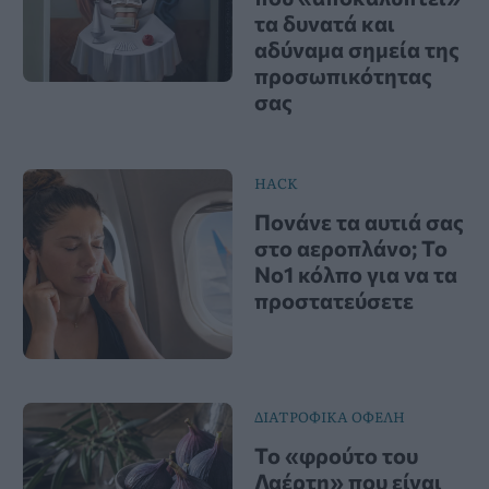
τα δυνατά και
αδύναμα σημεία της
προσωπικότητας
σας
HACK
Πονάνε τα αυτιά σας
στο αεροπλάνο; Το
Νο1 κόλπο για να τα
προστατεύσετε
ΔΙΑΤΡΟΦΙΚΑ ΟΦΕΛΗ
Το «φρούτο του
Λαέρτη» που είναι