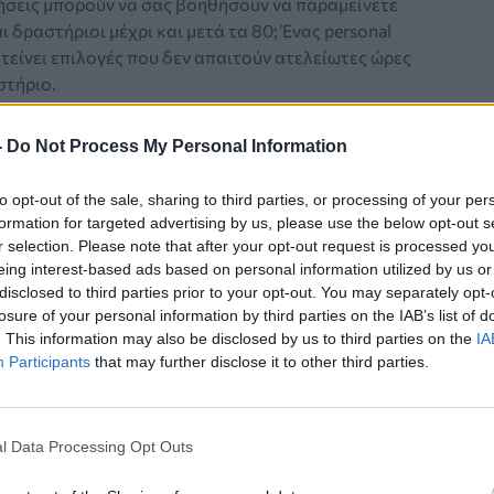
ήσεις μπορούν να σας βοηθήσουν να παραμείνετε
ι δραστήριοι μέχρι και μετά τα 80; Ένας personal
οτείνει επιλογές που δεν απαιτούν ατελείωτες ώρες
στήριο.
-
Do Not Process My Personal Information
to opt-out of the sale, sharing to third parties, or processing of your per
ΙΤΕ ΕΞΥΠΝΑ
formation for targeted advertising by us, please use the below opt-out s
r selection. Please note that after your opt-out request is processed y
ές ασκήσεις από personal trainer για
eing interest-based ads based on personal information utilized by us or
και ενέργεια μετά τα 50 – Θα
disclosed to third parties prior to your opt-out. You may separately opt-
losure of your personal information by third parties on the IAB’s list of
ετε τις σκάλες χωρίς κόπο
. This information may also be disclosed by us to third parties on the
IA
Participants
that may further disclose it to other third parties.
ισσότερη δύναμη και ενέργεια μετά τα 50; Ένας
rainer προτείνει πέντε πρωινές ασκήσεις που
α σας βοηθήσουν να βελτιώσετε τη φυσική σας
l Data Processing Opt Outs
 και την καθημερινότητά σας.