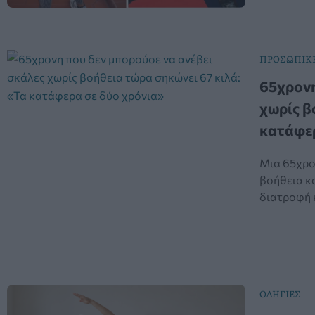
ΠΡΟΣΩΠΙΚ
65χρονη
χωρίς β
κατάφερ
Μια 65χρο
βοήθεια κ
διατροφή κ
ΟΔΗΓΙΕΣ