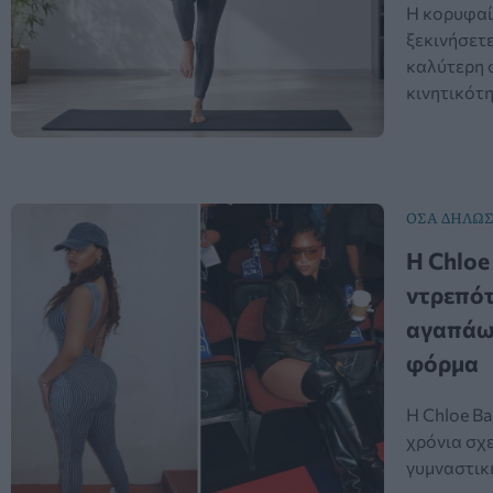
Η κορυφαί
ξεκινήσετ
καλύτερη 
κινητικότ
ΟΣΑ ΔΗΛΩ
Η Chloe
ντρεπότ
αγαπάω»
φόρμα
Η Chloe Ba
χρόνια σχε
γυμναστικ