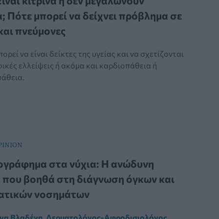
Είναι κίτρινα ή δεν μεγαλώνουν
; Πότε μπορεί να δείχνει πρόβλημα σε
και πνεύμονες
πορεί να είναι δείκτες της υγείας και να σχετίζονται
ικές ελλείψεις ή ακόμα και καρδιοπάθεια ή
άθεια.
PINION
γράφημα στα νύχια: Η ανώδυνη
 που βοηθά στη διάγνωση όγκων και
ατικών νοσημάτων
να Βλαδένη, Δερματολόγος-Αφροδισιολόγος