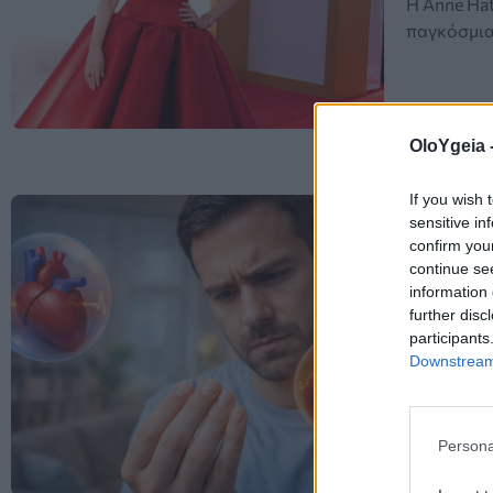
Η Anne Ha
παγκόσμια 
OloYgeia 
If you wish 
ΣΥΜΠΤΩΜΑ
sensitive in
confirm you
Το σημά
continue se
με καρδ
information 
further disc
Τα «νύχια 
participants
Downstream 
ιατρικών 
νόσος. Πότ
αξιολόγησ
Persona