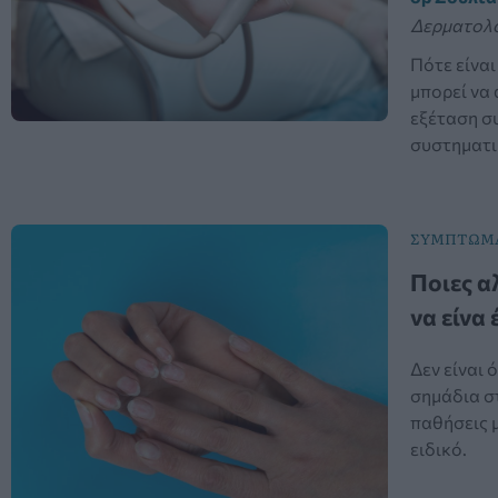
Δερματολ
Πότε είναι
μπορεί να 
εξέταση σ
συστηματι
ΣΥΜΠΤΩΜΑ
Ποιες α
να είνα
Δεν είναι 
σημάδια στ
παθήσεις 
ειδικό.