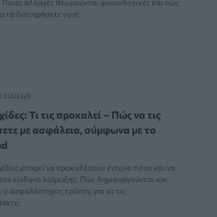
. Ποιες αλλαγές θεωρούνται φυσιολογικές και πώς
α τα διατηρήσετε υγιή;
 ΕΙΔΙΚΩΝ
ίδες: Τι τις προκαλεί – Πώς να τις
ετε με ασφάλεια, σύμφωνα με το
nd
χίδες μπορεί να προκαλέσουν έντονο πόνο και να
τον κίνδυνο λοίμωξης. Πώς δημιουργούνται και
ι ο ασφαλέστερος τρόπος για να τις
ίσετε;