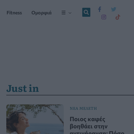
Fitness
Ομορφιά
☰
Just in
ΝΕΑ ΜΕΛΕΤΗ
Ποιος καφές
βοηθάει στην
αντιγήρανση; Πόσο