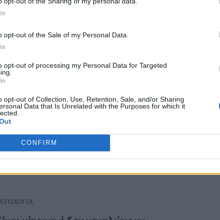
o opt-out of the Sharing of my personal data.
In
o opt-out of the Sale of my Personal Data.
R
In
Bieber: Το αγαπημένο πασχαλινό
to opt-out of processing my Personal Data for Targeted
ύρ της «vanilla French glaze» που
ing.
In
τις εντυπώσεις
o opt-out of Collection, Use, Retention, Sale, and/or Sharing
ersonal Data that Is Unrelated with the Purposes for which it
το μανικιούρ «vanilla French glaze» που έκανε viral η
lected.
er; Δείτε γιατί ξεχωρίζει και πώς να το κάνετε κι
Out
CONFIRM
ΤΟΛΟΓΙΑ