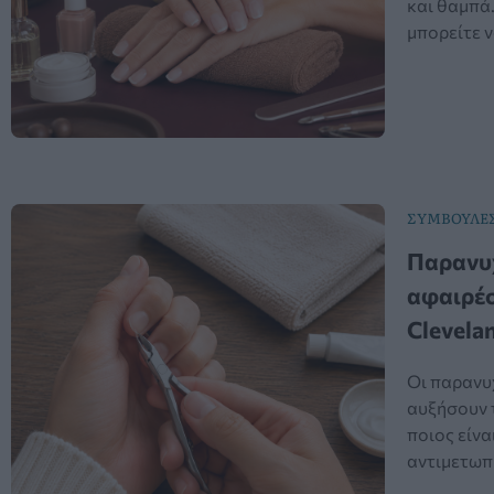
και θαμπά
μπορείτε ν
ΣΥΜΒΟΥΛΕΣ
Παρανυχ
αφαιρέσ
Clevela
Οι παρανυ
αυξήσουν 
ποιος είνα
αντιμετωπ