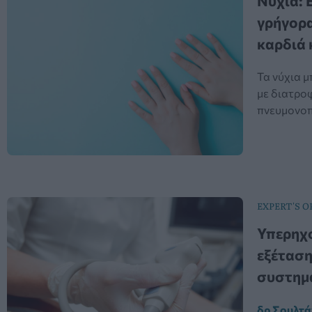
Νύχια: 
γρήγορα
καρδιά 
Τα νύχια μ
με διατροφ
πνευμονοπ
EXPERT'S O
Υπερηχο
εξέταση
συστημ
δρ Σουλτά