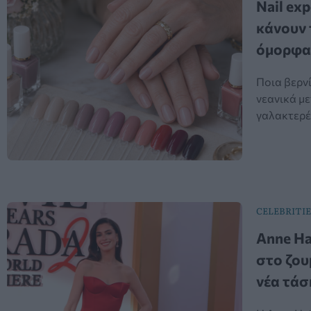
Nail exp
κάνουν 
όμορφα
Ποια βερνί
νεανικά με
γαλακτερέ
CELEBRITIE
Anne Ha
στο ζου
νέα τάσ