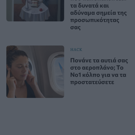
τα δυνατά και
αδύναμα σημεία της
προσωπικότητας
σας
HACK
Πονάνε τα αυτιά σας
στο αεροπλάνο; Το
Νο1 κόλπο για να τα
προστατεύσετε