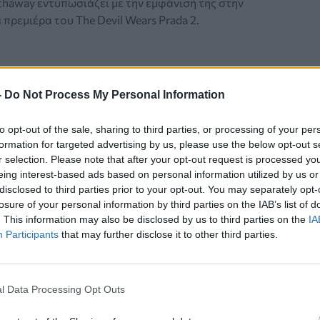
thaway εντυπωσιάζει με την εμφάνισή της στην
πρεμιέρα του The Devil Wears Prada 2.
-
Do Not Process My Personal Information
to opt-out of the sale, sharing to third parties, or processing of your per
ΤΟΛΟΓΙΑ
formation for targeted advertising by us, please use the below opt-out s
r selection. Please note that after your opt-out request is processed y
δι στα νύχια που μπορεί να σχετίζεται
eing interest-based ads based on personal information utilized by us or
ιακή ανεπάρκεια ή ηπατική νόσο
disclosed to third parties prior to your opt-out. You may separately opt-
losure of your personal information by third parties on the IAB’s list of
του Terry» μπορεί να είναι ένδειξη σοβαρών
. This information may also be disclosed by us to third parties on the
IA
Participants
that may further disclose it to other third parties.
παθήσεων όπως καρδιακή ανεπάρκεια ή ηπατική
ε είναι ακίνδυνο και πότε χρειάζεται ιατρική
η.
l Data Processing Opt Outs