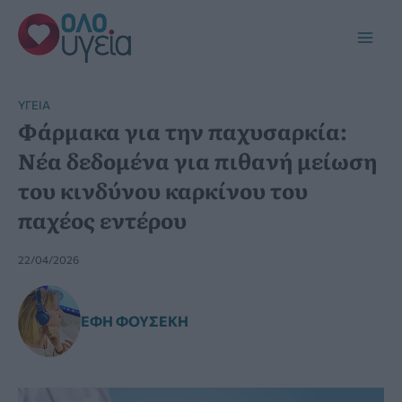
Μετάβαση
στο
Main
περιεχόμενο
Men
YΓΕΊΑ
Φάρμακα για την παχυσαρκία:
Νέα δεδομένα για πιθανή μείωση
του κινδύνου καρκίνου του
παχέος εντέρου
22/04/2026
ΈΦΗ ΦΟΥΣΈΚΗ