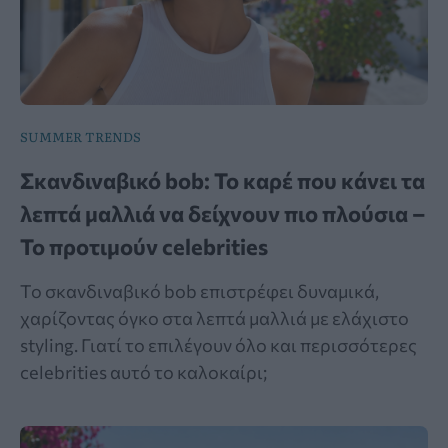
SUMMER TRENDS
Σκανδιναβικό bob: Το καρέ που κάνει τα
λεπτά μαλλιά να δείχνουν πιο πλούσια –
Το προτιμούν celebrities
Το σκανδιναβικό bob επιστρέφει δυναμικά,
χαρίζοντας όγκο στα λεπτά μαλλιά με ελάχιστο
styling. Γιατί το επιλέγουν όλο και περισσότερες
celebrities αυτό το καλοκαίρι;