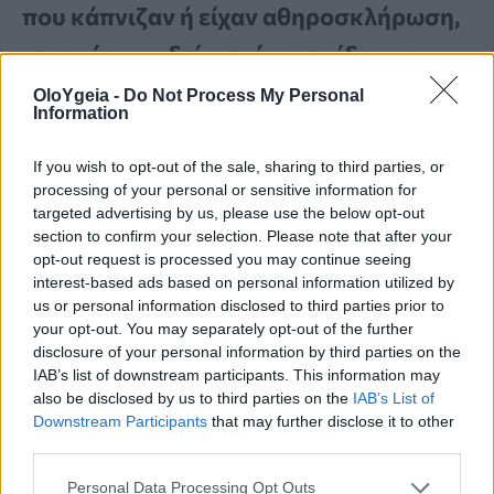
που κάπνιζαν ή είχαν αθηροσκλήρωση,
γεγονός που δείχνει ότι η επίδραση των
GLP-1 πιθανότατα επηρεάζεται από το
OloYgeia -
Do Not Process My Personal
Information
συνολικό προφίλ υγείας του κάθε
ανθρώπου.
If you wish to opt-out of the sale, sharing to third parties, or
processing of your personal or sensitive information for
targeted advertising by us, please use the below opt-out
section to confirm your selection. Please note that after your
Αξίζει ακόμη να σημειωθεί ότι δεν
opt-out request is processed you may continue seeing
έδειξαν όλα τα φάρμακα της κατηγορίας
interest-based ads based on personal information utilized by
us or personal information disclosed to third parties prior to
το ίδιο αποτέλεσμα. Όταν οι ερευνητές
your opt-out. You may separately opt-out of the further
disclosure of your personal information by third parties on the
εξέτασαν τα GLP-1RAs ξεχωριστά,
IAB’s list of downstream participants. This information may
στατιστικά σημαντική μείωση του
also be disclosed by us to third parties on the
IAB’s List of
Downstream Participants
that may further disclose it to other
κινδύνου παρατηρήθηκε μόνο με τη
third parties.
σεμαγλουτίδη, τη λιραγλουτίδη και τη
Personal Data Processing Opt Outs