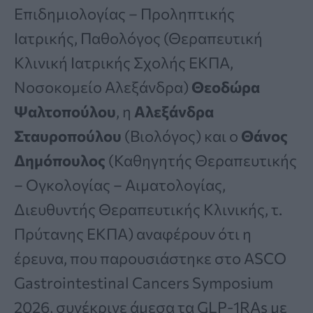
Επιδημιολογίας – Προληπτικής
Ιατρικής, Παθολόγος (Θεραπευτική
Κλινική Ιατρικής Σχολής ΕΚΠΑ,
Νοσοκομείο Αλεξάνδρα)
Θεοδώρα
Ψαλτοπούλου
, η
Αλεξάνδρα
Σταυροπούλου
(Βιολόγος) και ο
Θάνος
Δημόπουλος
(Καθηγητής Θεραπευτικής
– Ογκολογίας – Αιματολογίας,
Διευθυντής Θεραπευτικής Κλινικής, τ.
Πρύτανης ΕΚΠΑ) αναφέρουν ότι η
έρευνα, που παρουσιάστηκε στο ASCO
Gastrointestinal Cancers Symposium
2026, συνέκρινε άμεσα τα GLP-1RAs με