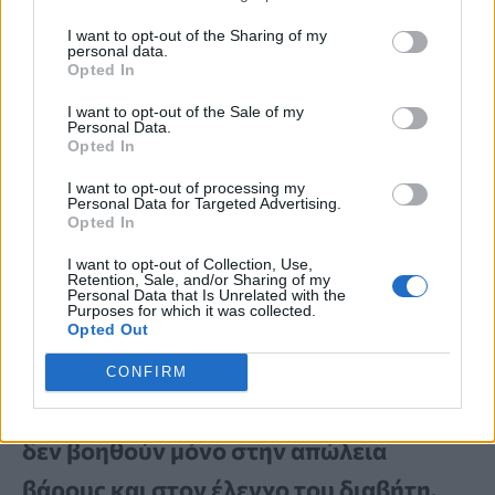
ντουλαγλουτίδη.
I want to opt-out of the Sharing of my
personal data.
Opted In
Αντίθετα, η τιρζεπατίδη και η εξενατίδη
I want to opt-out of the Sale of my
Personal Data.
δεν έδειξαν την ίδια στατιστική σημασία
Opted In
στη συγκεκριμένη ανάλυση. Αυτό
I want to opt-out of processing my
Personal Data for Targeted Advertising.
υπογραμμίζει ότι
δεν πρέπει να
Opted In
αντιμετωπίζονται όλα τα φάρμακα της
I want to opt-out of Collection, Use,
Retention, Sale, and/or Sharing of my
ίδιας κατηγορίας ως απολύτως
Personal Data that Is Unrelated with the
Purposes for which it was collected.
ισοδύναμα.
Opted Out
CONFIRM
Συμπερασματικά, τα GLP-1RAs ίσως
δεν βοηθούν μόνο στην απώλεια
βάρους και στον έλεγχο του διαβήτη,