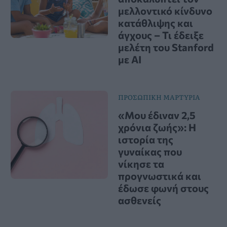
μελλοντικό κίνδυνο
κατάθλιψης και
άγχους – Τι έδειξε
μελέτη του Stanford
με AI
ΠΡΟΣΩΠΙΚΗ ΜΑΡΤΥΡΙΑ
«Μου έδιναν 2,5
χρόνια ζωής»: Η
ιστορία της
γυναίκας που
νίκησε τα
προγνωστικά και
έδωσε φωνή στους
ασθενείς