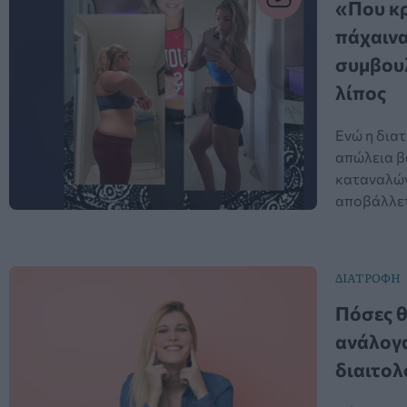
«Που κρ
πάχαινα
συμβουλ
λίπος
Ενώ η διατ
απώλεια βά
καταναλώνε
αποβάλλετ
ΔΙΑΤΡΟΦΗ
Πόσες θ
ανάλογα
διαιτολ