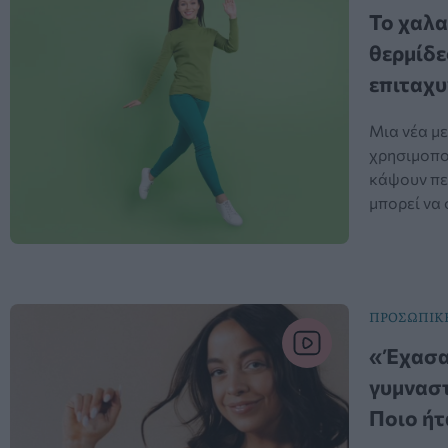
Το χαλα
θερμίδε
επιταχυ
Μια νέα με
χρησιμοπο
κάψουν περ
μπορεί να
ΠΡΟΣΩΠΙΚΗ
«Έχασα 
γυμναστ
Ποιο ήτα