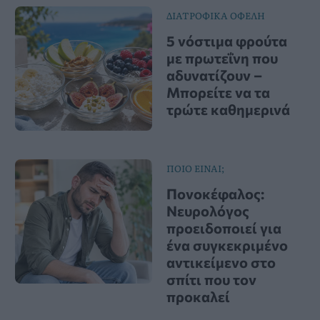
ΔΙΑΤΡΟΦΙΚΑ ΟΦΕΛΗ
5 νόστιμα φρούτα
με πρωτεΐνη που
αδυνατίζουν –
Μπορείτε να τα
τρώτε καθημερινά
ΠΟΙΟ ΕΙΝΑΙ;
Πονοκέφαλος:
Νευρολόγος
προειδοποιεί για
ένα συγκεκριμένο
αντικείμενο στο
σπίτι που τον
προκαλεί