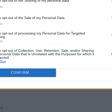
o opt-out of the Sharing of my personal data.
In
o opt-out of the Sale of my Personal Data.
In
ΑΙ ΝΟΣΤΙΜΗ
 βάρους: Η νόστιμη φθινοπωρινή
to opt-out of processing my Personal Data for Targeted
ing.
ου βοηθά να χάσετε κιλά
In
o opt-out of Collection, Use, Retention, Sale, and/or Sharing
 η συνταγή για τη σούπα μηδενικών θερμίδων που
ersonal Data that Is Unrelated with the Purposes for which it
lected.
ική για τους κρύους μήνες;Είναι νόστιμη και μπορεί
Out
θήσει να χάσετε κιλά.
CONFIRM
ΤΗ