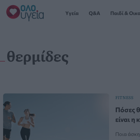
Μετάβαση
στο
Yγεία
Q&A
Παιδί & Οικ
περιεχόμενο
θερμίδες
FITNESS
Πόσες θ
είναι η
Ποια άσκη