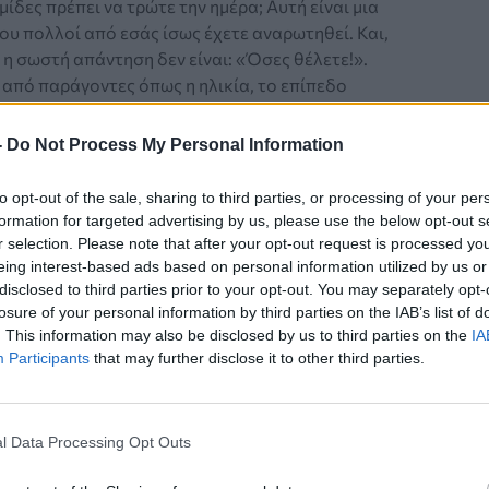
ίδες πρέπει να τρώτε την ημέρα; Αυτή είναι μια
υ πολλοί από εσάς ίσως έχετε αναρωτηθεί. Και,
η σωστή απάντηση δεν είναι: «Όσες θέλετε!».
 από παράγοντες όπως η ηλικία, το επίπεδο
ητας και αν θέλετε να διατηρήσετε, να χάσετε ή να
βάρος.
-
Do Not Process My Personal Information
to opt-out of the sale, sharing to third parties, or processing of your per
formation for targeted advertising by us, please use the below opt-out s
Α ΟΦΕΛΗ
r selection. Please note that after your opt-out request is processed y
eing interest-based ads based on personal information utilized by us or
οφές που «καίνε θερμίδες» ενώ τρώτε,
disclosed to third parties prior to your opt-out. You may separately opt-
α με διατροφολόγο
losure of your personal information by third parties on the IAB’s list of
. This information may also be disclosed by us to third parties on the
IA
ροφολόγος αποκάλυψε έξι τροφές που ενισχύουν
Participants
that may further disclose it to other third parties.
 θερμίδων με φυσικό τρόπο.
l Data Processing Opt Outs