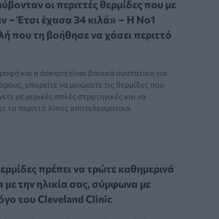
ύβονταν οι περιττές θερμίδες που με
ν – Έτσι έχασα 34 κιλά» – Η Νο1
ή που τη βοήθησε να χάσει περιττό
ροφή και η άσκηση είναι βασικά συστατικά για
ρους, μπορείτε να μειώσετε τις θερμίδες που
τε με μερικές απλές στρατηγικές και να
ε το περιττό λίπος αποτελεσματικά.
ερμίδες πρέπει να τρώτε καθημερινά
 με την ηλικία σας, σύμφωνα με
όγο του Cleveland Clinic