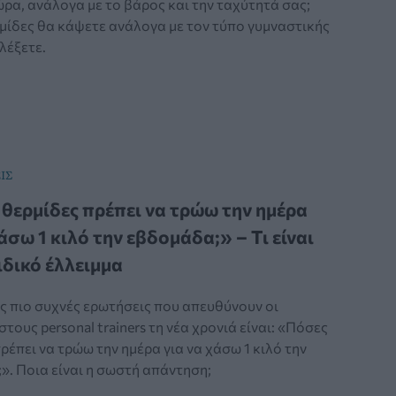
ώρα, ανάλογα με το βάρος και την ταχύτητά σας;
μίδες θα κάψετε ανάλογα με τον τύπο γυμναστικής
λέξετε.
ΙΣ
θερμίδες πρέπει να τρώω την ημέρα
άσω 1 κιλό την εβδομάδα;» – Τι είναι
ιδικό έλλειμμα
ς πιο συχνές ερωτήσεις που απευθύνουν οι
τους personal trainers τη νέα χρονιά είναι: «Πόσες
ρέπει να τρώω την ημέρα για να χάσω 1 κιλό την
». Ποια είναι η σωστή απάντηση;