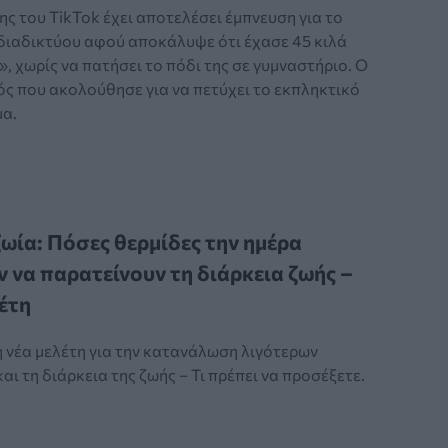
ς του TikTok έχει αποτελέσει έμπνευση για το
 διαδικτύου αφού αποκάλυψε ότι έχασε 45 κιλά
», χωρίς να πατήσει το πόδι της σε γυμναστήριο. Ο
ς που ακολούθησε για να πετύχει το εκπληκτικό
α.
ία: Πόσες θερμίδες την ημέρα
 να παρατείνουν τη διάρκεια ζωής –
έτη
 η νέα μελέτη για την κατανάλωση λιγότερων
αι τη διάρκεια της ζωής – Τι πρέπει να προσέξετε.