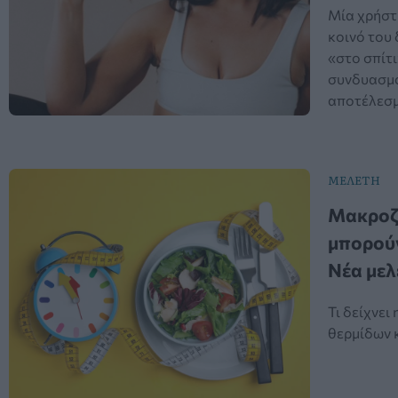
Μία χρήστη
κοινό του
«στο σπίτι
συνδυασμό
αποτέλεσμ
ΜΕΛΕΤΗ
Μακροζω
μπορούν
Νέα μελ
Τι δείχνει
θερμίδων κ