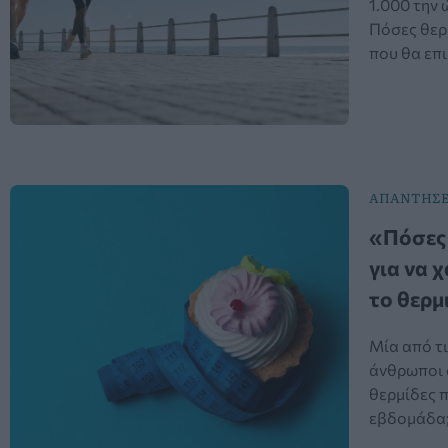
1.000 την 
Πόσες θερ
που θα επι
ΑΠΑΝΤΗΣΕ
«Πόσες 
για να χ
το θερμ
Μία από τι
άνθρωποι σ
θερμίδες π
εβδομάδα;