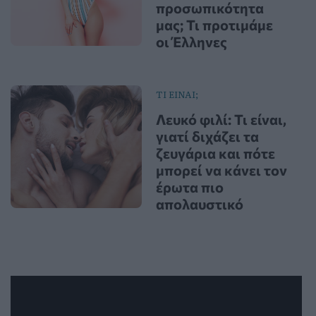
προσωπικότητα
μας; Τι προτιμάμε
οι Έλληνες
ΤΙ ΕΙΝΑΙ;
Λευκό φιλί: Τι είναι,
γιατί διχάζει τα
ζευγάρια και πότε
μπορεί να κάνει τον
έρωτα πιο
απολαυστικό