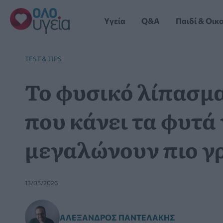
Μετάβαση
στο
Yγεία
Q&A
Παιδί & Οικ
περιεχόμενο
TEST & TIPS
Το φυσικό λίπασμα
που κάνει τα φυτά 
μεγαλώνουν πιο γ
13/05/2026
ΑΛΈΞΑΝΔΡΟΣ ΠΑΝΤΕΛΆΚΗΣ