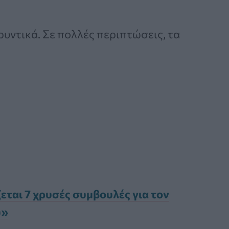
υντικά. Σε πολλές περιπτώσεις, τα
ται 7 χρυσές συμβουλές για τον
ύ»