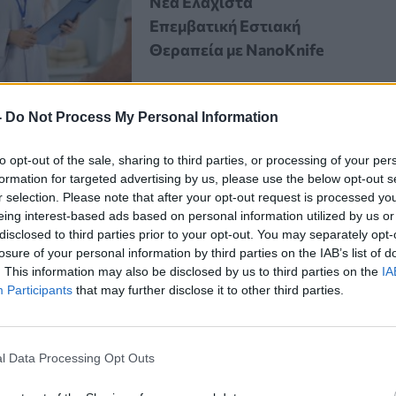
Νέα Ελάχιστα
Επεμβατική Εστιακή
Θεραπεία με NanoKnife
-
Do Not Process My Personal Information
to opt-out of the sale, sharing to third parties, or processing of your per
formation for targeted advertising by us, please use the below opt-out s
r selection. Please note that after your opt-out request is processed y
eing interest-based ads based on personal information utilized by us or
τον κάδο απορριμμάτων περιέχει
disclosed to third parties prior to your opt-out. You may separately opt-
losure of your personal information by third parties on the IAB’s list of
ύν να αξιοποιηθούν για την ενίσχυση
. This information may also be disclosed by us to third parties on the
IA
Participants
that may further disclose it to other third parties.
πηση
, η προσθήκη μπανανόφλουδων
l Data Processing Opt Outs
ονται πιο γρήγορα, να αποκτούν