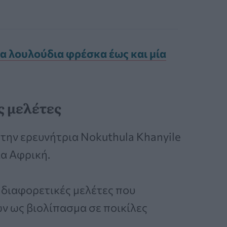
να λουλούδια φρέσκα έως και μία
ές μελέτες
ην ερευνήτρια Nokuthula Khanyile
ια Αφρική.
 διαφορετικές μελέτες που
 ως βιολίπασμα σε ποικίλες