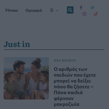
Fitness
Ομορφιά
☰
Just in
ΝΕΑ ΜΕΛΕΤΗ
Ο αριθμός των
παιδιών που έχετε
μπορεί να δείξει
πόσο θα ζήσετε –
Πόσα παιδιά
φέρνουν
μακροζωία