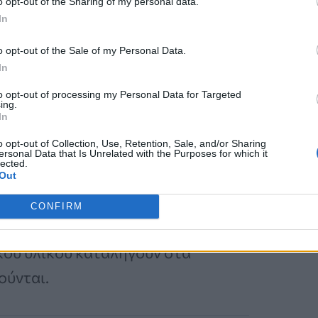
o opt-out of the Sharing of my personal data.
ισχυρότερο ριζικό σύστημα.
In
o opt-out of the Sale of my Personal Data.
In
to opt-out of processing my Personal Data for Targeted
ing.
In
 δημοφιλή φρούτα παγκοσμίως, με
o opt-out of Collection, Use, Retention, Sale, and/or Sharing
ίπου τους 116 εκατομμύρια τόνους
ersonal Data that Is Unrelated with the Purposes for which it
lected.
Out
CONFIRM
στο
25% του συνολικού βάρους του
κού υλικού καταλήγουν στα
ούνται.