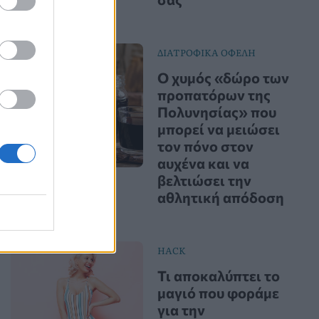
ΔΙΑΤΡΟΦΙΚΑ ΟΦΕΛΗ
Ο χυμός «δώρο των
προπατόρων της
Πολυνησίας» που
μπορεί να μειώσει
τον πόνο στον
αυχένα και να
βελτιώσει την
αθλητική απόδοση
HACK
Τι αποκαλύπτει το
μαγιό που φοράμε
για την