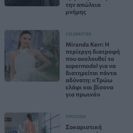
την απώλεια
μνήμης
CELEBRITIES
Miranda Kerr: Η
περίεργη διατροφή
που ακολουθεί το
supermodel για να
διατηρείται πάντα
αδύνατη: «Τρώω
ελάφι και βίσονα
για πρωινό»
ΠΡΟΣΟΧΗ
Σοκαριστική