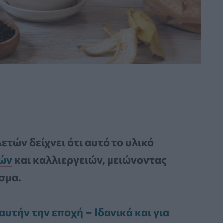
τών δείχνει ότι αυτό το υλικό
ών
και καλλιεργειών, μειώνοντας
σμα.
υτήν την εποχή – Ιδανικά και για