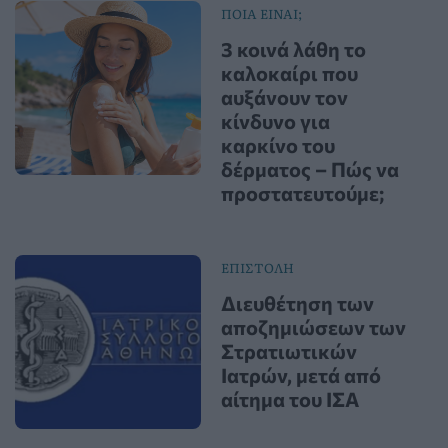
ΠΟΙΑ ΕΙΝΑΙ;
3 κοινά λάθη το
καλοκαίρι που
αυξάνουν τον
κίνδυνο για
καρκίνο του
δέρματος – Πώς να
προστατευτούμε;
ΕΠΙΣΤΟΛΗ
Διευθέτηση των
αποζημιώσεων των
Στρατιωτικών
Ιατρών, μετά από
αίτημα του ΙΣΑ