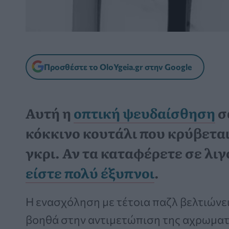
Προσθέστε το OloYgeia.gr στην Google
Αυτή η
οπτική ψευδαίσθηση
σ
κόκκινο κουτάλι που κρύβετα
γκρι. Αν τα καταφέρετε σε λι
είστε πολύ έξυπνοι
.
Η ενασχόληση με τέτοια παζλ βελτιώνει
βοηθά στην αντιμετώπιση της αχρωματ