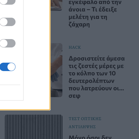
εγκέφαλο από την
άνοια – Τι έδειξε
μελέτη για τη
ζάχαρη
HACK
Δροσιστείτε άμεσα
τις ζεστές μέρες με
το κόλπο των 10
δευτερολέπτων
που λατρεύουν οι…
σεφ
ΤΕΣΤ ΟΠΤΙΚΗΣ
ΑΝΤΙΛΗΨΗΣ
Μόνο όσοι δεν