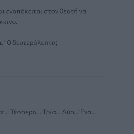
ι εναπόκειται στον θεατή να
κκινο.
σε 10 δευτερόλεπτα;
τε… Τέσσερα… Τρία… Δύο… Ένα…