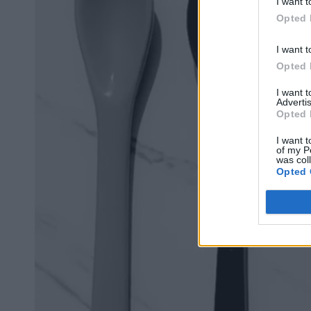
I want t
Opted 
I want t
Opted 
I want 
Advertis
Opted 
I want t
of my P
was col
Opted 