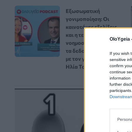
Εξωσωματική
γονιμοποίηση: Οι
καινοτόμες εξελίξεις
και η τεχνητή
OloYgeia 
νοημοσύνη αλλάζουν
τα δεδομένα – Vidcast
If you wish 
με τον γυναικολόγο
sensitive in
confirm you
Ηλία Τσάκο
continue se
information 
further disc
participants
Downstream 
Persona