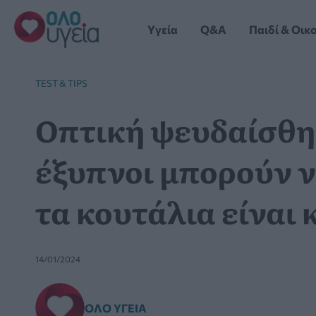
Μετάβαση
στο
Yγεία
Q&A
Παιδί & Οικ
περιεχόμενο
TEST & TIPS
Οπτική ψευδαίσθη
έξυπνοι μπορούν ν
τα κουτάλια είναι 
14/01/2024
ΌΛΟ ΥΓΕΊΑ