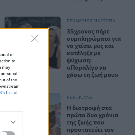
ΠΡΟΣΩΠΙΚΗ ΜΑΡΤΥΡΙΑ
35χρονος πήρε
συμπληρώματα για
να χτίσει μυς και
κατέληξε με
sonal or
ψύχωση:
ection to
«Παραλίγο να
ou may
χάσω τη ζωή μου»
 personal
out of the
 downstream
B’s List of
ΝΕΑ ΕΡΕΥΝΑ
Η διατροφή στα
πρώτα δυο χρόνια
της ζωής που
προστατεύει τον