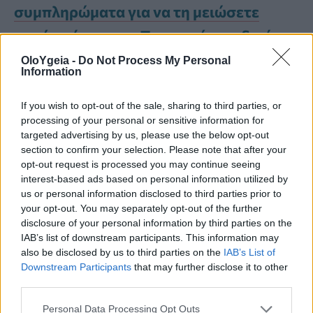
συμπληρώματα για να τη μειώσετε
χωρίς φάρμακα – Τι προτείνει ειδικός
OloYgeia -
Do Not Process My Personal
Information
Προβιοτικά και Πρεβιοτικά: Ένας πολλά
υποσχόμενος συνδυασμός
If you wish to opt-out of the sale, sharing to third parties, or
processing of your personal or sensitive information for
targeted advertising by us, please use the below opt-out
Οι ειδικοί υπογραμμίζουν ότι το έντερο
section to confirm your selection. Please note that after your
opt-out request is processed you may continue seeing
παίζει καθοριστικό ρόλο στην υγεία του
interest-based ads based on personal information utilized by
μυοσκελετικού συστήματος.
us or personal information disclosed to third parties prior to
your opt-out. You may separately opt-out of the further
disclosure of your personal information by third parties on the
IAB’s list of downstream participants. This information may
Η ισορροπία του
μικροβιώματος
μπορεί
also be disclosed by us to third parties on the
IAB’s List of
να επηρεάσει:
Downstream Participants
that may further disclose it to other
third parties.
Personal Data Processing Opt Outs