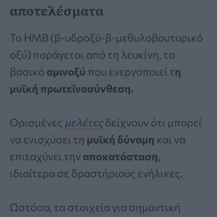
αποτελέσματα
Το HMB (β-υδροξύ-β-μεθυλοβουτυρικό
οξύ) παράγεται από τη λευκίνη, το
βασικό
αμινοξύ
που ενεργοποιεί τ
η
μυϊκή πρωτεϊνοσύνθεση.
Ορισμένες
μελέτες
δείχνουν ότι μπορεί
να ενισχύσει τη
μυϊκή δύναμη
και να
επιταχύνει την
αποκατάσταση
,
ιδιαίτερα σε δραστήριους ενήλικες.
Ωστόσο, τα στοιχεία για σημαντική