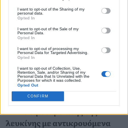
τη φλεγμονή
I want to opt-out of the Sharing of my
την απορρόφηση ασβεστίου
personal data.
Opted In
τη σύνθεση βιταμινών
I want to opt-out of the Sale of my
τη διατήρηση μυϊκής μάζας
Personal Data.
Opted In
την οστική πυκνότητα
I want to opt-out of processing my
Personal Data for Targeted Advertising.
Opted In
Για τον λόγο αυτό, probiotics και
I want to opt-out of Collection, Use,
prebiotics θεωρούνται ασφαλείς και
Retention, Sale, and/or Sharing of my
Personal Data that Is Unrelated with the
ιδιαίτερα υποσχόμενες παρεμβάσεις για
Purposes for which it was collected.
Opted Out
υγιή γήρανση.
CONFIRM
HMB: Ο μεταβολίτης της
λευκίνης με αντικρουόμενα