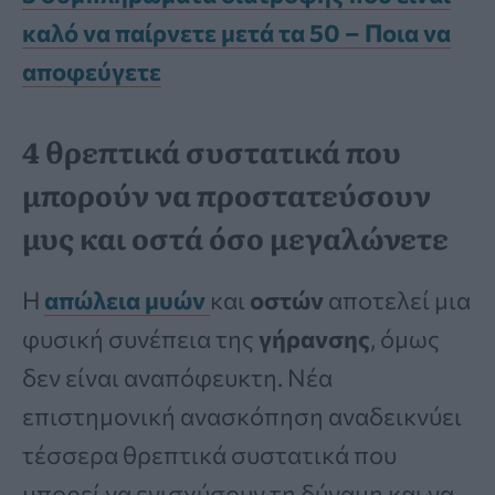
καλό να παίρνετε μετά τα 50 – Ποια να
αποφεύγετε
4 θρεπτικά συστατικά που
μπορούν να προστατεύσουν
μυς και οστά όσο μεγαλώνετε
Η
απώλεια μυών
και
οστών
αποτελεί μια
φυσική συνέπεια της
γήρανσης
, όμως
δεν είναι αναπόφευκτη. Νέα
επιστημονική ανασκόπηση αναδεικνύει
τέσσερα θρεπτικά συστατικά που
μπορεί να ενισχύσουν τη δύναμη και να