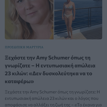
ΠΡΟΣΩΠΙΚΗ ΜΑΡΤΥΡΙΑ
Ξεχάστε την Amy Schumer όπως τη
γνωρίζατε – Η εντυπωσιακή απώλεια
23 κιλών: «Δεν δυσκολεύτηκα να το
καταφέρω»
Ξεχάστε την Amy Schumer όπως τη γνωρίζατε: Η
εντυπωσιακή απώλεια 23 κιλών και ο λόγος που
αποφάσισε να αλλάξει τη ζωή της – «Το έκανα για