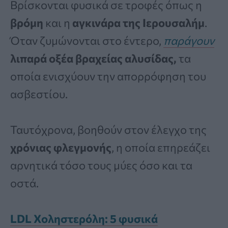
Βρίσκονται φυσικά σε τροφές όπως η
βρόμη
και η
αγκινάρα της Ιερουσαλήμ
.
Όταν ζυμώνονται στο έντερο,
παράγουν
λιπαρά οξέα βραχείας αλυσίδας,
τα
οποία ενισχύουν την απορρόφηση του
ασβεστίου.
Ταυτόχρονα, βοηθούν στον έλεγχο της
χρόνιας φλεγμονής
, η οποία επηρεάζει
αρνητικά τόσο τους μύες όσο και τα
οστά.
LDL Χοληστερόλη: 5 φυσικά