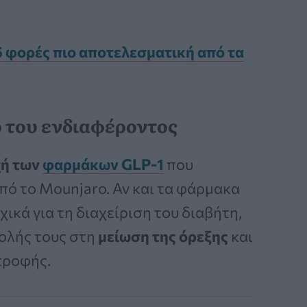
5 φορές πιο αποτελεσματική από τα
ο του ενδιαφέροντος
χή των
φαρμάκων GLP-1
που
 από το Mounjaro. Αν και τα φάρμακα
ικά για τη διαχείριση του διαβήτη,
βολής τους στη
μείωση της όρεξης
και
τροφής.