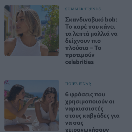
SUMMER TRENDS
Σκανδιναβικό bob:
Το καρέ που κάνει
τα λεπτά μαλλιά να
δείχνουν πιο
πλούσια – Το
προτιμούν
celebrities
ΠΟΙΕΣ ΕΙΝΑΙ;
6 φράσεις που
χρησιμοποιούν οι
ναρκισσιστές
στους καβγάδες για
να σας
χειραγωγήσουν