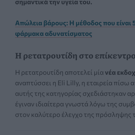
σημαντικά την υγεία του.
Απώλεια βάρους: Η μέθοδος που είναι 
φάρμακα αδυνατίσματος
Η ρετατρουτίδη στο επίκεντρ
Η ρετατρουτίδη αποτελεί μία
νέα εκδο
αναπτύσσει η Eli Lilly, η εταιρεία πίσω
αυτής της κατηγορίας σχεδιάστηκαν αρχ
έγιναν ιδιαίτερα γνωστά λόγω της συμ
στον καλύτερο έλεγχο της πρόσληψης 