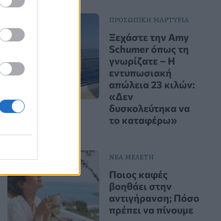
ΠΡΟΣΩΠΙΚΗ ΜΑΡΤΥΡΙΑ
Ξεχάστε την Amy
Schumer όπως τη
γνωρίζατε – Η
εντυπωσιακή
απώλεια 23 κιλών:
«Δεν
δυσκολεύτηκα να
το καταφέρω»
ΝΕΑ ΜΕΛΕΤΗ
Ποιος καφές
βοηθάει στην
αντιγήρανση; Πόσο
πρέπει να πίνουμε