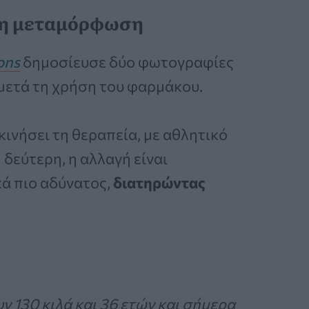
 τη μεταμόρφωση
ons
δημοσίευσε δύο φωτογραφίες
μετά τη χρήση του φαρμάκου.
κινήσει τη θεραπεία, με αθλητικό
δεύτερη, η αλλαγή είναι
ά πιο αδύνατος,
διατηρώντας
ν 130 κιλά και 36 ετών και σήμερα