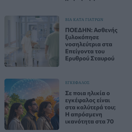
ΒΙΑ ΚΑΤΑ ΓΙΑΤΡΩΝ
ΠΟΕΔΗΝ: Ασθενής
ξυλοκόπησε
νοσηλεύτρια στα
Επείγοντα του
Ερυθρού Σταυρού
ΕΓΚΕΦΑΛΟΣ
Σε ποια ηλικία ο
εγκέφαλος είναι
στα καλύτερά του;
Η απρόσμενη
ικανότητα στα 70