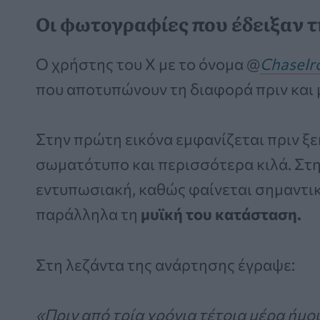
Οι φωτογραφίες που έδειξαν
Ο χρήστης του X με το όνομα @
ChaseIr
που αποτυπώνουν τη διαφορά πριν και 
Στην πρώτη εικόνα εμφανίζεται πριν ξε
σωματότυπο και περισσότερα κιλά. Στη 
εντυπωσιακή, καθώς φαίνεται σημαντικ
παράλληλα τη
μυϊκή του κατάσταση.
Στη λεζάντα της ανάρτησης έγραψε:
«Πριν από τρία χρόνια τέτοια μέρα ήμου