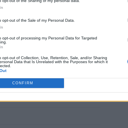
o opt-out of the Sharing of my personal data.
In
o opt-out of the Sale of my Personal Data.
λάβει έγκριση
για κυκλοφορία, τα
In
οκιμές έχουν προσελκύσει το
to opt-out of processing my Personal Data for Targeted
τας. Σε
μελέτη φάσης 2
που
ing.
In
 of Medicine
, ενήλικες με
o opt-out of Collection, Use, Retention, Sale, and/or Sharing
αρουσίασαν σημαντική μείωση του
ersonal Data that Is Unrelated with the Purposes for which it
lected.
Out
lacebo. Οι ερευνητές κατέληξαν στο
ε
ουσιαστική απώλεια βάρους
έπειτα
CONFIRM