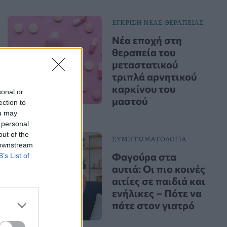
ΕΓΚΡΙΣΗ ΝΕΑΣ ΘΕΡΑΠΕΙΑΣ
Νέα εποχή στη
θεραπεία του
μεταστατικού
τριπλά αρνητικού
καρκίνου του
sonal or
μαστού
ection to
ou may
 personal
out of the
ΣΥΜΠΤΩΜΑΤΟΛΟΓΙΑ
 downstream
Φαγούρα στα
B’s List of
αυτιά: Οι πιο κοινές
αιτίες σε παιδιά και
ενήλικες – Πότε να
πάτε στον γιατρό