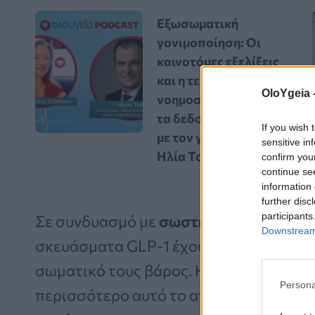
Εξωσωματική
γονιμοποίηση: Οι
καινοτόμες εξελίξεις
και η τεχνητή
OloYgeia 
νοημοσύνη αλλάζουν
τα δεδομένα – Vidcast
If you wish 
με τον γυναικολόγο
sensitive in
Ηλία Τσάκο
confirm you
continue se
information 
further disc
participants
Σε συνδυασμό με
σωστή διατροφή
και
Downstream 
σκευάσματα GLP-1 έχουν βοηθήσει πολ
σωματικό τους βάρος. Η ρετατρουτίδη ε
Persona
περισσότερο αυτό το αποτέλεσμα, καθ