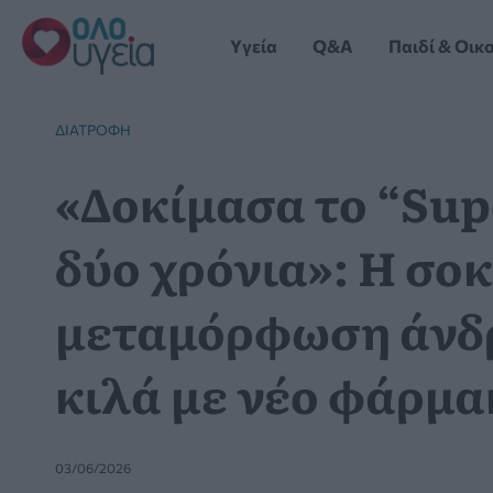
Μετάβαση
στο
Yγεία
Q&A
Παιδί & Οικ
περιεχόμενο
ΔΙΑΤΡΟΦΉ
«Δοκίμασα το “Sup
δύο χρόνια»: Η σο
μεταμόρφωση άνδρ
κιλά με νέο φάρμα
03/06/2026