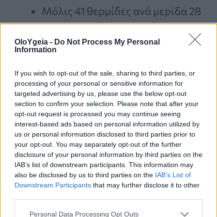
Μόλις 41 θερμίδες ανά μερίδα 28
γραμμαρίων.
OloYgeia -
Do Not Process My Personal
Περίπου 2,7 γραμμάρια λιπαρών.
Information
4,3 γραμμάρια
πρωτεΐνης
.
If you wish to opt-out of the sale, sharing to third parties, or
Διπλάσια αναλογία πρωτεΐνης
processing of your personal or sensitive information for
ανά θερμίδα σε σχέση με το
targeted advertising by us, please use the below opt-out
section to confirm your selection. Please note that after your
cheddar.
opt-out request is processed you may continue seeing
interest-based ads based on personal information utilized by
Χαμηλότερο θερμιδικό φορτίο σε
us or personal information disclosed to third parties prior to
σύγκριση με πολλά δημοφιλή
your opt-out. You may separately opt-out of the further
disclosure of your personal information by third parties on the
τυριά.
IAB’s list of downstream participants. This information may
also be disclosed by us to third parties on the
IAB’s List of
Downstream Participants
that may further disclose it to other
Για σύγκριση, η ίδια ποσότητα cheddar
third parties.
αποδίδει περίπου 110 θερμίδες, εννέα
Personal Data Processing Opt Outs