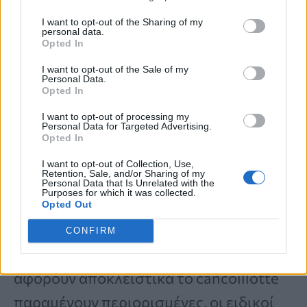
γραμμάρια λιπαρών και έξι γραμμάρια
I want to opt-out of the Sharing of my
personal data.
πρωτεΐνης.
Opted In
I want to opt-out of the Sale of my
Personal Data.
Το νόστιμο τυρί με την περισσότερη
Opted In
πρωτεΐνη και τις λιγότερες θερμίδες,
I want to opt-out of processing my
Personal Data for Targeted Advertising.
σύμφωνα με ειδικό
Opted In
I want to opt-out of Collection, Use,
Retention, Sale, and/or Sharing of my
Μπορεί να βοηθήσει στην
Personal Data that Is Unrelated with the
Purposes for which it was collected.
Opted Out
απώλεια βάρους;
CONFIRM
Αν και οι επιστημονικές μελέτες που
αφορούν αποκλειστικά το cancoillotte
παραμένουν περιορισμένες, οι ειδικοί