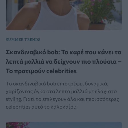
SUMMER TRENDS
Σκανδιναβικό bob: Το καρέ που κάνει τα
λεπτά μαλλιά να δείχνουν πιο πλούσια –
Το προτιμούν celebrities
Το σκανδιναβικό bob επιστρέφει δυναμικά,
χαρίζοντας όγκο στα λεπτά μαλλιά με ελάχιστο
styling. Γιατί το επιλέγουν όλο και περισσότερες
celebrities αυτό το καλοκαίρι;