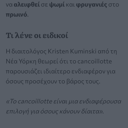
να
αλειφθεί
σε
ψωμί
και
φρυγανιές
στο
πρωινό
.
Τι λένε οι ειδικοί
Η διαιτολόγος Kristen Kuminski από τη
Νέα Υόρκη θεωρεί ότι το cancoillotte
παρουσιάζει ιδιαίτερο ενδιαφέρον για
όσους προσέχουν το βάρος τους.
«Το cancoillotte είναι μια ενδιαφέρουσα
επιλογή για όσους κάνουν δίαιτα».