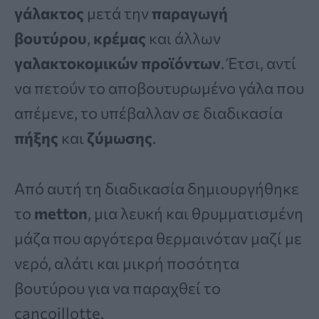
γάλακτος
μετά την
παραγωγή
βουτύρου
,
κρέμας
και άλλων
γαλακτοκομικών προϊόντων
. Έτσι, αντί
να πετούν το αποβουτυρωμένο γάλα που
απέμενε, το υπέβαλλαν σε διαδικασία
πήξης
και
ζύμωσης
.
Από αυτή τη διαδικασία δημιουργήθηκε
το
metton
, μια λευκή και θρυμματισμένη
μάζα που αργότερα θερμαινόταν μαζί με
νερό, αλάτι και μικρή ποσότητα
βουτύρου για να παραχθεί το
cancoillotte.