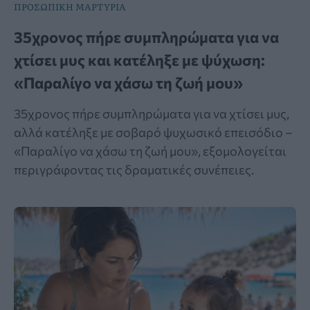
ΠΡΟΣΩΠΙΚΗ ΜΑΡΤΥΡΙΑ
35χρονος πήρε συμπληρώματα για να
χτίσει μυς και κατέληξε με ψύχωση:
«Παραλίγο να χάσω τη ζωή μου»
35χρονος πήρε συμπληρώματα για να χτίσει μυς,
αλλά κατέληξε με σοβαρό ψυχωσικό επεισόδιο –
«Παραλίγο να χάσω τη ζωή μου», εξομολογείται
περιγράφοντας τις δραματικές συνέπειες.