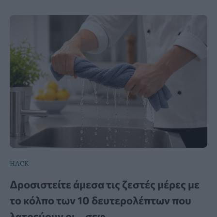
HACK
Δροσιστείτε άμεσα τις ζεστές μέρες με
το κόλπο των 10 δευτερολέπτων που
λατρεύουν οι… σεφ