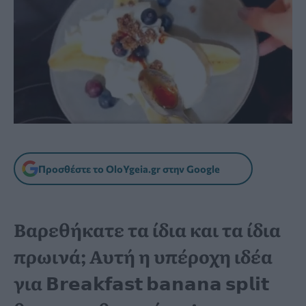
Προσθέστε το OloYgeia.gr στην Google
Βαρεθήκατε τα ίδια και τα ίδια
πρωινά; Αυτή η υπέροχη ιδέα
για 𝗕𝗿𝗲𝗮𝗸𝗳𝗮𝘀𝘁 𝗯𝗮𝗻𝗮𝗻𝗮 𝘀𝗽𝗹𝗶𝘁