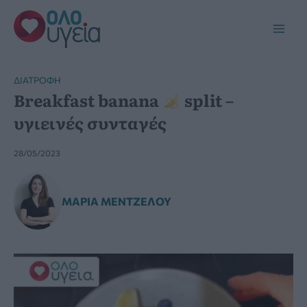
Μετάβαση
στο
Main
περιεχόμενο
Men
ΔΙΑΤΡΟΦΉ
Breakfast banana
split –
υγιεινές συνταγές
28/05/2023
ΜΑΡΊΑ ΜΕΝΤΖΈΛΟΥ