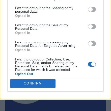
δέρματος – Πώς να προστατευτούμε;
I want to opt-out of the Sharing of my
personal data.
Προστατεύεστε σωστά από τον ήλιο; Δείτε τα 3
Opted In
πιο κοινά καλοκαιρινά λάθη που, σύμφωνα με
I want to opt-out of the Sale of my
μελέτες, μπορεί να αυξήσουν τον κίνδυνο για
Personal Data.
καρκίνο του δέρματος.
Opted In
I want to opt-out of processing my
Personal Data for Targeted Advertising.
Opted In
I want to opt-out of Collection, Use,
Retention, Sale, and/or Sharing of my
Personal Data that Is Unrelated with the
Purposes for which it was collected.
Opted Out
CONFIRM