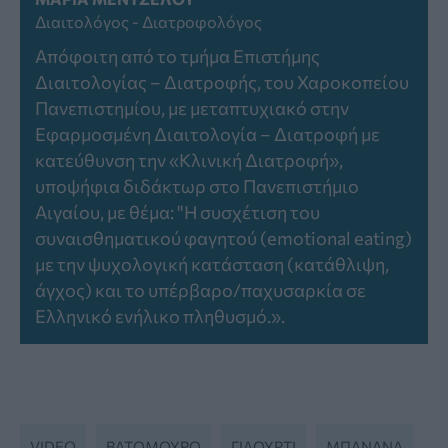
Διαιτολόγος - Διατροφολόγος
Απόφοιτη από το τμήμα Επιστήμης
Διαιτολογίας – Διατροφής, του Χαροκοπείου
Πανεπιστημίου, με μεταπτυχιακό στην
Εφαρμοσμένη Διαιτολογία – Διατροφή με
κατεύθυνση την «Κλινική Διατροφή»,
υποψήφια διδάκτωρ στο Πανεπιστήμιο
Αιγαίου, με θέμα: "Η συσχέτιση του
συναισθηματικού φαγητού (emotional eating)
με την ψυχολογική κατάσταση (κατάθλιψη,
άγχος) και το υπέρβαρο/παχυσαρκία σε
Ελληνικό ενήλικο πληθυσμό.».
VIDEO
ΒΑΤΌΜΟΥΡΟ
ΓΙΑΟΎΡΤΙ
ΜΠΑΝΆΝΑ