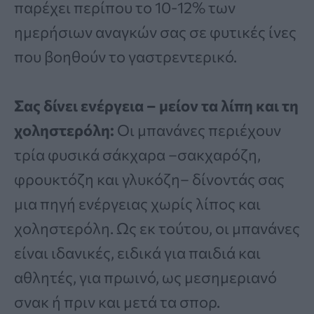
παρέχει περίπου το 10-12% των
ημερήσιων αναγκών σας σε φυτικές ίνες
που βοηθούν το γαστρεντερικό.
Σας δίνει ενέργεια – μείον τα λίπη και τη
χοληστερόλη:
Οι μπανάνες περιέχουν
τρία φυσικά σάκχαρα –σακχαρόζη,
φρουκτόζη και γλυκόζη– δίνοντάς σας
μια πηγή ενέργειας χωρίς λίπος και
χοληστερόλη. Ως εκ τούτου, οι μπανάνες
είναι ιδανικές, ειδικά για παιδιά και
αθλητές, για πρωινό, ως μεσημεριανό
σνακ ή πριν και μετά τα σπορ.