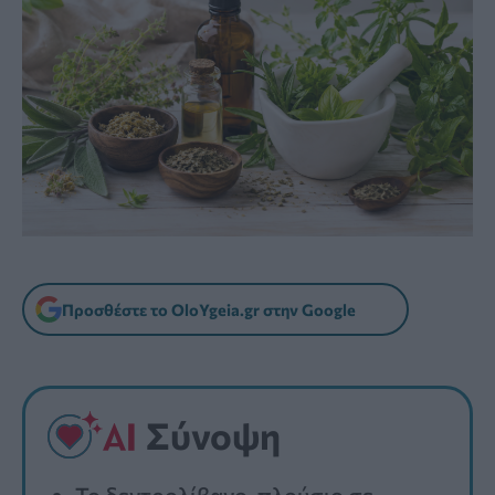
Προσθέστε το OloYgeia.gr στην Google
Σύνοψη
Το δεντρολίβανο, πλούσιο σε