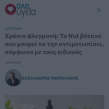
Μετάβαση
στο
Main
περιεχόμενο
Men
ΔΙΑΤΡΟΦΉ
Χρόνια φλεγμονή: Το Νο1 βότανο
που μπορεί να την αντιμετωπίσει,
σύμφωνα με τους ειδικούς
12/06/2026
ΑΛΈΞΑΝΔΡΟΣ ΠΑΝΤΕΛΆΚΗΣ