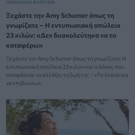
ΠΡΟΣΩΠΙΚΗ ΜΑΡΤΥΡΙΑ
Ξεχάστε την Amy Schumer όπως τη
γνωρίζατε – Η εντυπωσιακή απώλεια
23 κιλών: «Δεν δυσκολεύτηκα να το
καταφέρω»
Ξεχάστε την Amy Schumer όπως τη γνωρίζατε: Η
εντυπωσιακή απώλεια 23 κιλών και ο λόγος που
αποφάσισε να αλλάξει τη ζωή της – «Το έκανα για
να επιβιώσω».