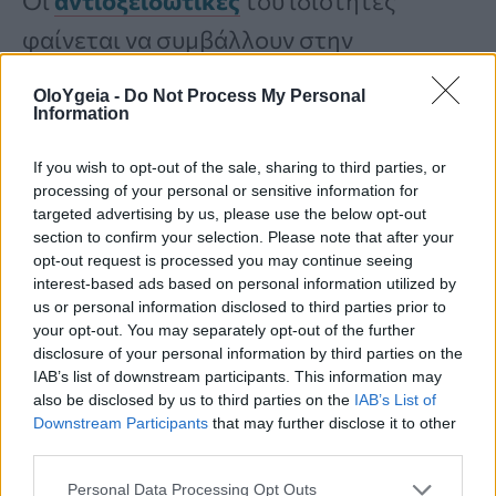
Οι
αντιοξειδωτικές
του ιδιότητες
φαίνεται να συμβάλλουν στην
απομάκρυνση των ελεύθερων ριζών
, οι
OloYgeia -
Do Not Process My Personal
οποίες μπορούν να προκαλέσουν
Information
κυτταρικές βλάβες και να ενισχύσουν
If you wish to opt-out of the sale, sharing to third parties, or
την ανάπτυξη όγκων με την πάροδο του
processing of your personal or sensitive information for
targeted advertising by us, please use the below opt-out
χρόνου.
section to confirm your selection. Please note that after your
opt-out request is processed you may continue seeing
interest-based ads based on personal information utilized by
Τα βασικά ευρήματα των ερευνών
us or personal information disclosed to third parties prior to
your opt-out. You may separately opt-out of the further
disclosure of your personal information by third parties on the
IAB’s list of downstream participants. This information may
Το ροσμαρινικό οξύ συνδέθηκε με
also be disclosed by us to third parties on the
IAB’s List of
μείωση της χρόνιας φλεγμονής.
Downstream Participants
that may further disclose it to other
third parties.
Παρατηρήθηκε περιορισμός του
Personal Data Processing Opt Outs