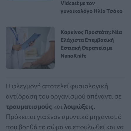
Vidcast με τον
γυναικολόγο Ηλία Τσάκο
Καρκίνος Προστάτη: Νέα
Ελάχιστα Επεμβατική
Εστιακή Θεραπεία με
NanoKnife
Η φλεγμονή αποτελεί φυσιολογική
αντίδραση του οργανισμού απέναντι σε
τραυματισμούς
και
λοιμώξεις.
Πρόκειται για έναν αμυντικό μηχανισμό
που βοηθά το σώμα να επουλωθεί και να