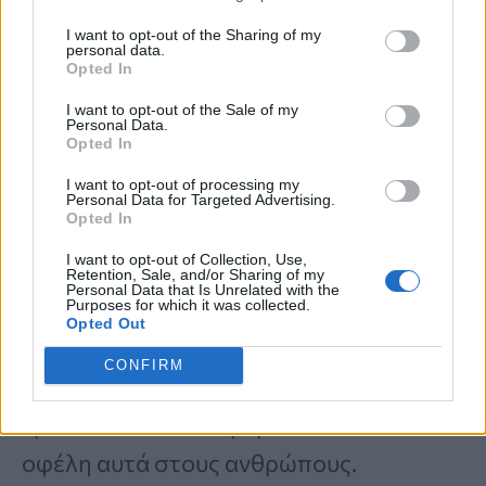
οξειδωτικού στρες.
I want to opt-out of the Sharing of my
Καταγράφηκαν ενδείξεις
personal data.
Opted In
επιβράδυνσης της ανάπτυξης
I want to opt-out of the Sale of my
όγκων.
Personal Data.
Opted In
Οι ερευνητές πρότειναν τη
I want to opt-out of processing my
μελέτη του ως συμπληρωματική
Personal Data for Targeted Advertising.
Opted In
προσέγγιση στην πρόληψη του
I want to opt-out of Collection, Use,
καρκίνου.
Retention, Sale, and/or Sharing of my
Personal Data that Is Unrelated with the
Purposes for which it was collected.
Opted Out
Παρότι τα αποτελέσματα είναι
CONFIRM
ενθαρρυντικά, απαιτείται περαιτέρω
έρευνα ώστε να επιβεβαιωθούν τα
οφέλη αυτά στους ανθρώπους.