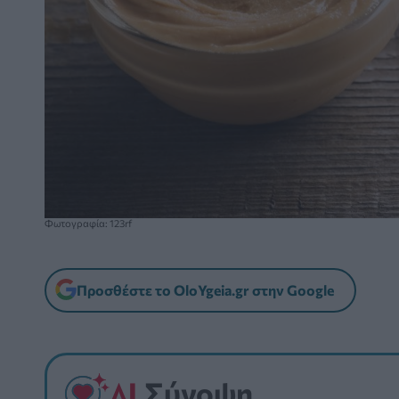
Φωτογραφία: 123rf
Προσθέστε το OloYgeia.gr στην Google
Σύνοψη