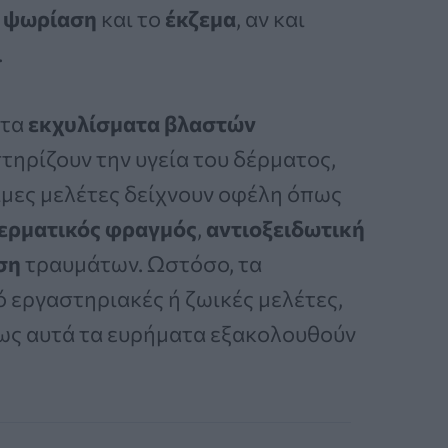
ν
ψωρίαση
και το
έκζεμα
, αν και
.
 τα
εκχυλίσματα βλαστών
τηρίζουν την υγεία του δέρματος,
ιμες μελέτες δείχνουν οφέλη όπως
ερματικός φραγμός
,
αντιοξειδωτική
ση
τραυμάτων. Ωστόσο, τα
 εργαστηριακές ή ζωικές μελέτες,
νως αυτά τα ευρήματα εξακολουθούν