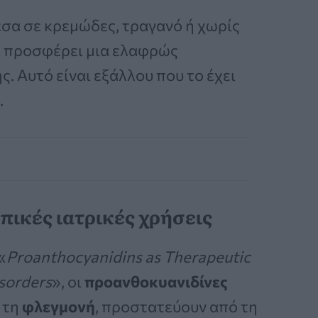
σα σε κρεμώδες, τραγανό ή χωρίς
α προσφέρει μια ελαφρώς
. Αυτό είναι εξάλλου που το έχει
.
πικές ιατρικές χρήσεις
«
Proanthocyanidins as Therapeutic
sorders
», οι
προανθοκυανιδίνες
 τη
φλεγμονή
, προστατεύουν από τη