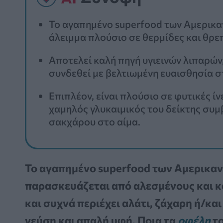
Το αγαπημένο superfood των Αμερικαν
άλειμμα πλούσιο σε θερμίδες και θρε
Αποτελεί καλή πηγή υγιεινών λιπαρών,
συνδεθεί με βελτιωμένη ευαισθησία σ
Επιπλέον, είναι πλούσιο σε φυτικές ίν
χαμηλός γλυκαιμικός του δείκτης συ
σακχάρου στο αίμα.
Το αγαπημένο superfood των Αμερικανώ
παρασκευάζεται από αλεσμένους και 
και συχνά περιέχει αλάτι, ζάχαρη ή/και
γεύση και απαλή υφή. Ποια τα
οφέλη
το