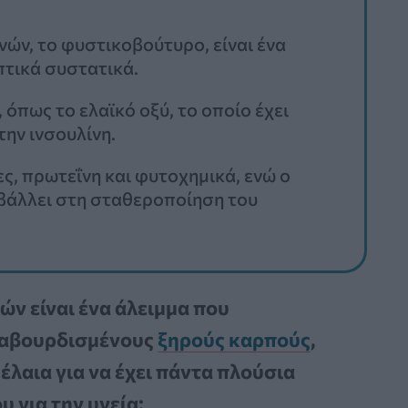
ών, το φυστικοβούτυρο, είναι ένα
πτικά συστατικά.
 όπως το ελαϊκό οξύ, το οποίο έχει
την ινσουλίνη.
ες, πρωτεΐνη και φυτοχημικά, ενώ ο
μβάλλει στη σταθεροποίηση του
ν είναι ένα άλειμμα που
καβουρδισμένους
ξηρούς καρπούς
,
 έλαια για να έχει πάντα πλούσια
υ για την υγεία;