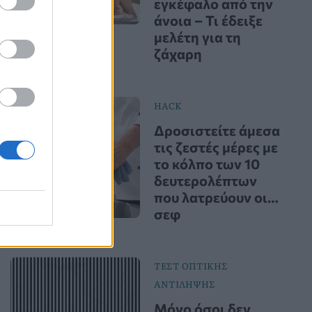
εγκέφαλο από την
άνοια – Τι έδειξε
μελέτη για τη
ζάχαρη
HACK
Δροσιστείτε άμεσα
τις ζεστές μέρες με
το κόλπο των 10
δευτερολέπτων
που λατρεύουν οι…
σεφ
ΤΕΣΤ ΟΠΤΙΚΗΣ
ΑΝΤΙΛΗΨΗΣ
Μόνο όσοι δεν