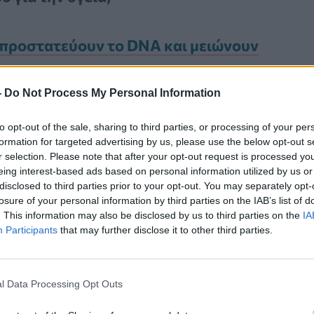
 προστατεύουν το DNA και μειώνουν
-
Do Not Process My Personal Information
rfood των Αμερικανών και
to opt-out of the sale, sharing to third parties, or processing of your per
ία
formation for targeted advertising by us, please use the below opt-out s
r selection. Please note that after your opt-out request is processed y
eing interest-based ads based on personal information utilized by us or
οπίζονται σε αρχαίους πολιτισμούς
disclosed to third parties prior to your opt-out. You may separately opt-
losure of your personal information by third parties on the IAB’s list of
σύγχρονο φυστικοβούτυρο
. This information may also be disclosed by us to third parties on the
IA
Participants
that may further disclose it to other third parties.
 τρόφιμο
πλούσιο σε πρωτεΐνη
και
l Data Processing Opt Outs