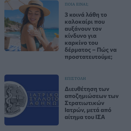
ΠΟΙΑ ΕΙΝΑΙ;
3 κοινά λάθη το
καλοκαίρι που
αυξάνουν τον
κίνδυνο για
καρκίνο του
δέρματος – Πώς να
προστατευτούμε;
ΕΠΙΣΤΟΛΗ
Διευθέτηση των
αποζημιώσεων των
Στρατιωτικών
Ιατρών, μετά από
αίτημα του ΙΣΑ