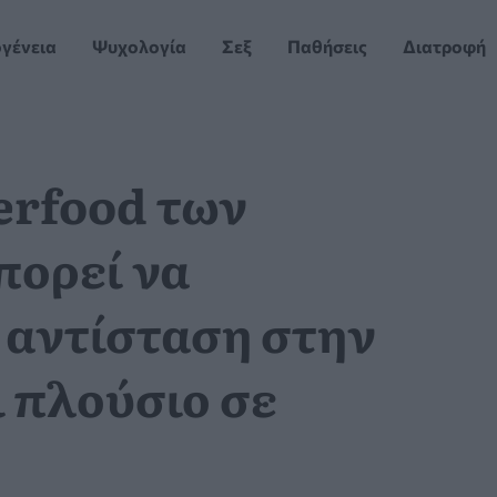
ογένεια
Ψυχολογία
Σεξ
Παθήσεις
Διατροφή
erfood των
πορεί να
 αντίσταση στην
ι πλούσιο σε