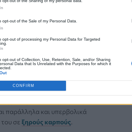
o opt-out of the Sharing of my personal data.
Καρκίνος Προστάτη:
In
Νέα Ελάχιστα
o opt-out of the Sale of my Personal Data.
Επεμβατική Εστιακή
In
Θεραπεία με NanoKnife
to opt-out of processing my Personal Data for Targeted
ing.
In
o opt-out of Collection, Use, Retention, Sale, and/or Sharing
ersonal Data that Is Unrelated with the Purposes for which it
lected.
Out
CONFIRM
 μπορούσαν να μασήσουν κρέας και
ληξε να γίνει ένα δημοφιλές,
ναι παράλληλα και υπερβολικά
 του σε
ξηρούς καρπούς
.