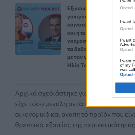
I want t
Εξωσωματική
Opted 
γονιμοποίηση: Οι
I want t
καινοτόμες εξελίξεις
Opted 
και η τεχνητή
νοημοσύνη αλλάζουν
I want 
Advertis
τα δεδομένα – Vidcast
Opted 
με τον γυναικολόγο
I want t
Ηλία Τσάκο
of my P
was col
Opted 
Αρχικά σχεδιάστηκε για άτομα που δεν
είχε τόσο μεγάλη ανταπόκριση που κατέ
οικονομικό και αγαπητό προϊόν που εί
θρεπτικό, εξαιτίας της περιεκτικότητάς