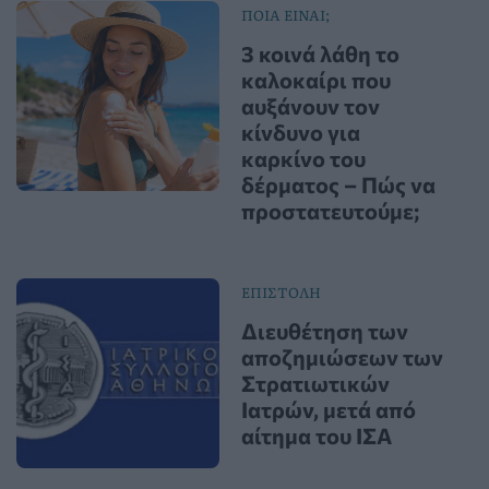
ΠΟΙΑ ΕΙΝΑΙ;
3 κοινά λάθη το
καλοκαίρι που
αυξάνουν τον
κίνδυνο για
καρκίνο του
δέρματος – Πώς να
προστατευτούμε;
ΕΠΙΣΤΟΛΗ
Διευθέτηση των
αποζημιώσεων των
Στρατιωτικών
Ιατρών, μετά από
αίτημα του ΙΣΑ