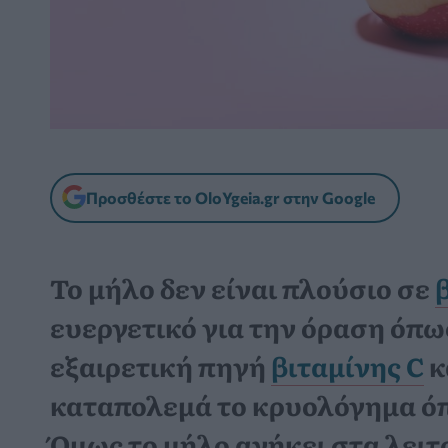
Προσθέστε το OloYgeia.gr στην Google
Το μήλο δεν είναι πλούσιο σε
ευεργετικό για την όραση όπω
εξαιρετική πηγή
βιταμίνης C
κ
καταπολεμά το κρυολόγημα όπ
Όμως το μήλο ανήκει στα λειτ