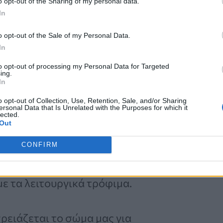
o opt-out of the Sharing of my personal data.
Νέα Ελάχιστα
In
Επεμβατική Εστιακή
Θεραπεία με NanoKnife
o opt-out of the Sale of my Personal Data.
In
to opt-out of processing my Personal Data for Targeted
ing.
In
o opt-out of Collection, Use, Retention, Sale, and/or Sharing
ersonal Data that Is Unrelated with the Purposes for which it
lected.
Out
ται
υποστηρίζουν ότι η κατανάλωση
CONFIRM
ίας. Το πρόβλημα είναι ότι οι
μούς δεν βασίζονται σε
με τα λειτουργικά τρόφιμα.
ρειάζεται το σώμα μας για