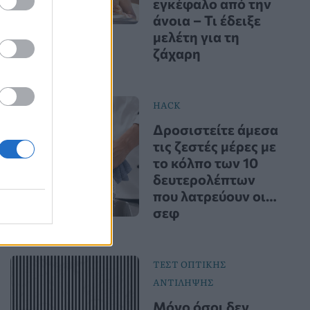
εγκέφαλο από την
άνοια – Τι έδειξε
μελέτη για τη
ζάχαρη
HACK
Δροσιστείτε άμεσα
τις ζεστές μέρες με
το κόλπο των 10
δευτερολέπτων
που λατρεύουν οι…
σεφ
ΤΕΣΤ ΟΠΤΙΚΗΣ
ΑΝΤΙΛΗΨΗΣ
Μόνο όσοι δεν