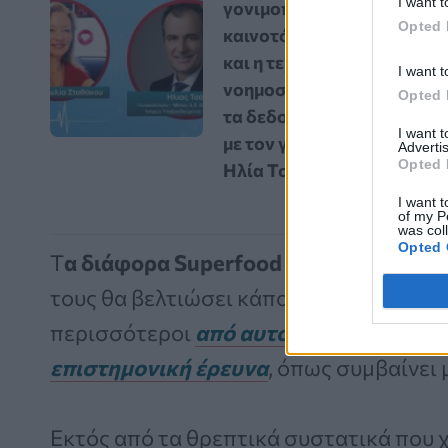
I want t
γονιμοποίηση: Οι
Opted 
καινοτόμες εξελίξεις
και η τεχνητή
I want t
νοημοσύνη αλλάζουν
Opted 
τα δεδομένα – Vidcast
I want 
με τον γυναικολόγο
Advertis
Opted 
Ηλία Τσάκο
I want t
of my P
was col
Opted 
Τ
α διάφορα Superfood που διαφημίζον
τους θα βελτιώσει κάποια πτυχή της υγε
περισσότεροι
από αυτούς τους ισχυρισ
επιστημονική έρευνα
, όπως συμβαίνει 
Εκτός από τα θρεπτικά συστατικά που χ