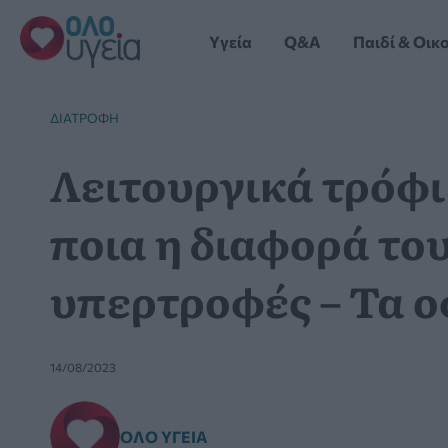
Μετάβαση
στο
Yγεία
Q&A
Παιδί & Οικ
περιεχόμενο
ΔΙΑΤΡΟΦΉ
Λειτουργικά τρόφιμ
ποια η διαφορά του
υπερτροφές – Τα 
14/08/2023
ΌΛΟ ΥΓΕΊΑ