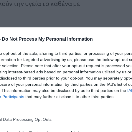
λούν την υγεία το καθένα με
ρτροφές.
Το Superfood είναι μια λέξη
-
Do Not Process My Personal Information
προωθήσει τρόφιμα όπως π.χ. το
to opt-out of the sale, sharing to third parties, or processing of your per
Αλλά
η υπερτροφή γενικά
formation for targeted advertising by us, please use the below opt-out s
τερη θρεπτική αξία
και έχει υψηλή
r selection. Please note that after your opt-out request is processed y
eing interest-based ads based on personal information utilized by us or
ου είναι ευεργετικά για την υγεία.
disclosed to third parties prior to your opt-out. You may separately opt-
losure of your personal information by third parties on the IAB’s list of
 θεωρούνται υπερτροφές επειδή τα
. This information may also be disclosed by us to third parties on the
IA
υνδεθεί με την υγεία της καρδιάς.
Participants
that may further disclose it to other third parties.
l Data Processing Opt Outs
Καρκίνος Προστάτη: