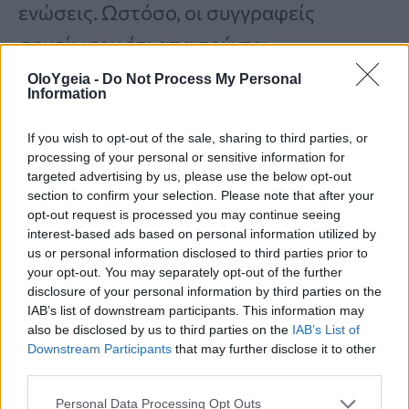
ενώσεις. Ωστόσο, οι συγγραφείς
σημείωσαν ότι απαιτούνται
περισσότερες μελέτες σε ανθρώπους
OloYgeia -
Do Not Process My Personal
Information
για να επιβεβαιωθούν αυτά τα ευρήματα.
If you wish to opt-out of the sale, sharing to third parties, or
processing of your personal or sensitive information for
3. Μπορεί να ενισχύσουν την υγεία του
targeted advertising by us, please use the below opt-out
section to confirm your selection. Please note that after your
εντέρου
opt-out request is processed you may continue seeing
interest-based ads based on personal information utilized by
Σύμφωνα με
μελέτη του 2023
Functional
us or personal information disclosed to third parties prior to
your opt-out. You may separately opt-out of the further
Food Based on Potato
, το ανθεκτικό
disclosure of your personal information by third parties on the
άμυλο που βρίσκεται στις πατάτες
IAB’s list of downstream participants. This information may
also be disclosed by us to third parties on the
IAB’s List of
μπορεί να
βελτιώσει τη σύσταση του
Downstream Participants
that may further disclose it to other
third parties.
μικροβιώματος του εντέρου
.
Personal Data Processing Opt Outs