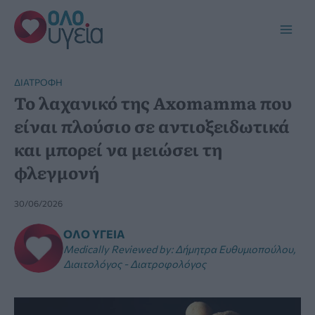
Μετάβαση
στο
Main
περιεχόμενο
Men
ΔΙΑΤΡΟΦΉ
Το λαχανικό της Axomamma που
είναι πλούσιο σε αντιοξειδωτικά
και μπορεί να μειώσει τη
φλεγμονή
30/06/2026
ΌΛΟ ΥΓΕΊΑ
Medically Reviewed by
:
Δήμητρα Ευθυμιοπούλου,
Διαιτολόγος - Διατροφολόγος