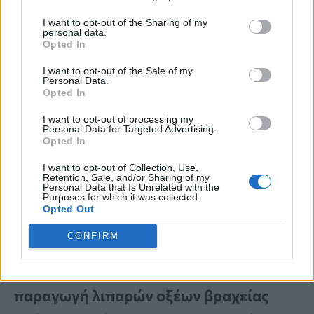
Το
ανθεκτικό άμυλο
είναι ένας τύπος
I want to opt-out of the Sharing of my
personal data.
Opted In
υδατάνθρακα που
δεν πέπτεται πλήρως
I want to opt-out of the Sale of my
στο λεπτό έντερο
και καταλήγει στο
Personal Data.
Opted In
παχύ έντερο, όπου υφίσταται
ζύμωση
I want to opt-out of processing my
από ωφέλιμα βακτήρια
.
Personal Data for Targeted Advertising.
Opted In
I want to opt-out of Collection, Use,
Πρόσθετα στοιχεία από
μελέτη του
Retention, Sale, and/or Sharing of my
Personal Data that Is Unrelated with the
2024
Resistant Starch and the Gut
Purposes for which it was collected.
Opted Out
Microbiome
έδειξαν ότι το ανθεκτικό
CONFIRM
άμυλο μπορεί να
αυξήσει τα ωφέλιμα
βακτήρια του εντέρου
, να
διεγείρει την
παραγωγή λιπαρών οξέων βραχείας