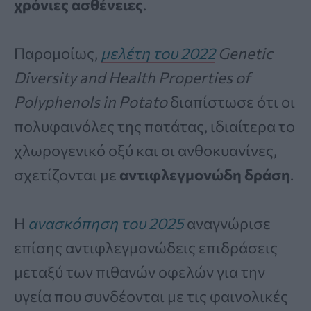
χρόνιες ασθένειες
.
Παρομοίως,
μελέτη του 2022
Genetic
Diversity and Health Properties of
Polyphenols in Potato
διαπίστωσε ότι οι
πολυφαινόλες της πατάτας, ιδιαίτερα το
χλωρογενικό οξύ και οι ανθοκυανίνες,
σχετίζονται με
αντιφλεγμονώδη δράση
.
Η
ανασκόπηση του 2025
αναγνώρισε
επίσης αντιφλεγμονώδεις επιδράσεις
μεταξύ των πιθανών οφελών για την
υγεία που συνδέονται με τις φαινολικές