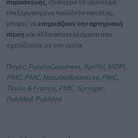
παρασκευής
, ιδιαίτερα τα ιδιαίτερα
επεξεργασμένα προϊόντα πατάτας,
μπορεί να
επηρεάζουν την αρτηριακή
πίεση
και άλλα αποτελέσματα που
σχετίζονται με την υγεία.
Πηγές:
PotatoGoodness
,
Aprifel
,
MDPI
,
PMC
,
PMC
,
NotulaeBotanicae
,
PMC
,
Taylor & Francis
,
PMC
,
Springer
,
PubMed
,
PubMed