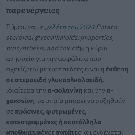
παρενέργειες
Σύμφωνα με
μελέτη του 2024
Potato
steroidal glycoalkaloids: properties,
biosynthesis, and toxicity
, η κύρια
ανησυχία για την ασφάλεια που
σχετίζεται με τις πατάτες είναι η
έκθεση
σε στεροειδή γλυκοαλκαλοειδή
,
ιδιαίτερα την
α-σολανίνη
και την
α-
χακονίνη
, τα οποία μπορεί να αυξηθούν
σε
πράσινες, φυτρωμένες,
κατεστραμμένες ή ακατάλληλα
αποθηκευμένες πατάτες
και ενδέχεται