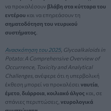
να προκαλέσουν
βλάβη στα κύτταρα του
εντέρου
και να επηρεάσουν τη
σηματοδότηση του νευρικού
συστήματος
.
Ανασκόπηση του 2025
,
Glycoalkaloids in
Potato: A Comprehensive Overview of
Occurrence, Toxicity and Analytical
Challenges
, ανέφερε ότι η υπερβολική
έκθεση μπορεί να προκαλέσει
ναυτία
,
έμετο
,
διάρροια
,
κοιλιακό άλγος
και, σε
σπάνιες περιπτώσεις,
νευρολογικά
συμπτώματα
.