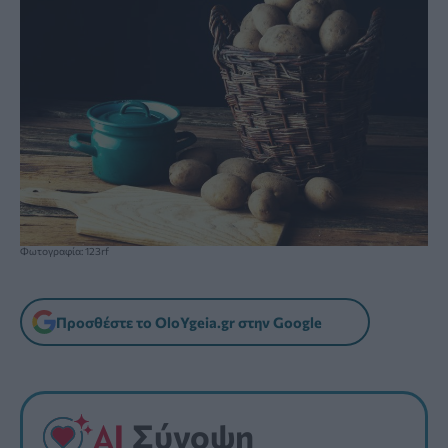
Φωτογραφία: 123rf
Προσθέστε το OloYgeia.gr στην Google
Σύνοψη