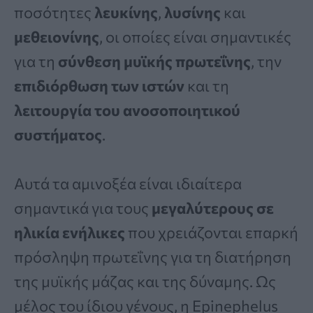
ποσότητες
λευκίνης
,
λυσίνης
και
μεθειονίνης
, οι οποίες είναι σημαντικές
για τη
σύνθεση μυϊκής πρωτεΐνης
, την
επιδιόρθωση των ιστών
και τη
λειτουργία του ανοσοποιητικού
συστήματος
.
Αυτά τα αμινοξέα είναι ιδιαίτερα
σημαντικά για τους
μεγαλύτερους σε
ηλικία ενήλικες
που χρειάζονται επαρκή
πρόσληψη πρωτεΐνης για τη διατήρηση
της μυϊκής μάζας και της δύναμης. Ως
μέλος του ίδιου γένους, η Epinephelus