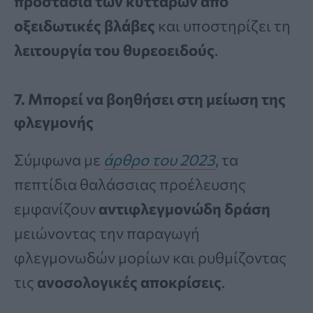
προστασία των κυττάρων από
οξειδωτικές βλάβες
και υποστηρίζει τη
λειτουργία του θυρεοειδούς
.
7. Μπορεί να βοηθήσει στη μείωση της
φλεγμονής
Σύμφωνα με
άρθρο του 2023
, τα
πεπτίδια θαλάσσιας προέλευσης
εμφανίζουν
αντιφλεγμονώδη δράση
μειώνοντας την παραγωγή
φλεγμονωδών μορίων και ρυθμίζοντας
τις
ανοσολογικές
αποκρίσεις
.