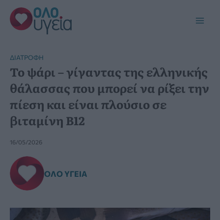
Μετάβαση
στο
Main
περιεχόμενο
Men
ΔΙΑΤΡΟΦΉ
Το ψάρι – γίγαντας της ελληνικής
θάλασσας που μπορεί να ρίξει την
πίεση και είναι πλούσιο σε
βιταμίνη Β12
16/05/2026
ΌΛΟ ΥΓΕΊΑ