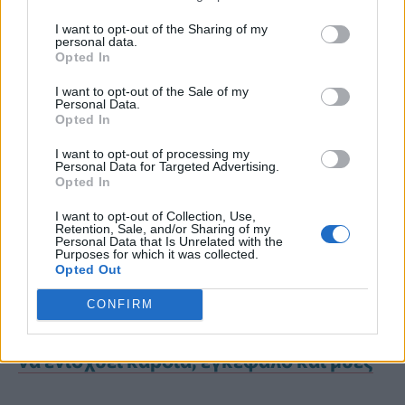
χαμηλότερα επίπεδα τριγλυκεριδίων
,
I want to opt-out of the Sharing of my
μειωμένη φλεγμονή
και
υποστήριξη της
personal data.
Opted In
καρδιαγγειακής υγείας
, της
λειτουργίας
I want to opt-out of the Sale of my
του εγκεφάλου
και της
υγείας του
Personal Data.
Opted In
αμφιβληστροειδούς
. Αν και οι στήρες
I want to opt-out of processing my
είναι
πιο άπαχα
ψάρια
από τα λιπαρά
Personal Data for Targeted Advertising.
Opted In
ψάρια όπως ο σολομός, εξακολουθούν
I want to opt-out of Collection, Use,
Retention, Sale, and/or Sharing of my
να προσφέρουν
σημαντικές ποσότητες
Personal Data that Is Unrelated with the
Purposes for which it was collected.
ωμέγα-3 μακράς αλυσίδας.
Opted Out
CONFIRM
Το ψάρι που βλέπει τα πάντα και μπορεί
να ενισχύει καρδιά, εγκέφαλο και μύες