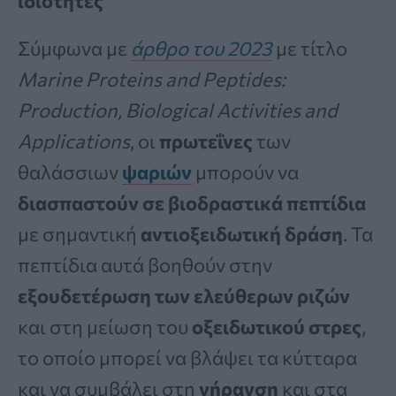
ιδιότητες
Σύμφωνα με
άρθρο του 2023
με τίτλο
Marine Proteins and Peptides:
Production, Biological Activities and
Applications
, οι
πρωτεΐνες
των
θαλάσσιων
ψαριών
μπορούν να
διασπαστούν σε βιοδραστικά πεπτίδια
με σημαντική
αντιοξειδωτική δράση
. Τα
πεπτίδια αυτά βοηθούν στην
εξουδετέρωση των ελεύθερων ριζών
και στη μείωση του
οξειδωτικού στρες
,
το οποίο μπορεί να βλάψει τα κύτταρα
και να συμβάλει στη
γήρανση
και στα