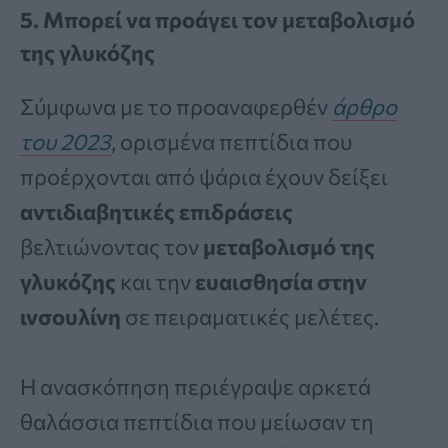
5. Μπορεί να προάγει τον μεταβολισμό
της γλυκόζης
Σύμφωνα με το προαναφερθέν
άρθρο
του 2023
, ορισμένα πεπτίδια που
προέρχονται από ψάρια έχουν δείξει
αντιδιαβητικές επιδράσεις
βελτιώνοντας τον
μεταβολισμό της
γλυκόζης
και την
ευαισθησία στην
ινσουλίνη
σε πειραματικές μελέτες.
Η ανασκόπηση περιέγραψε αρκετά
θαλάσσια πεπτίδια που μείωσαν τη