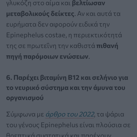
γλυκόζη στο αίμα και
βελτίωσαν
μεταβολικούς δείκτες
. Αν και αυτά τα
ευρήματα δεν αφορούν ειδικά την
Epinephelus costae, η περιεκτικότητά
της σε πρωτεΐνη την καθιστά
πιθανή
πηγή παρόμοιων ενώσεων
.
6. Παρέχει βιταμίνη Β12 και σελήνιο για
το νευρικό σύστημα και την άμυνα του
οργανισμού
Σύμφωνα με
άρθρο του 2022
, τα ψάρια
του γένους Epinephelus είναι πλούσια σε
θρεπτικά συστατικά και παρέχουν