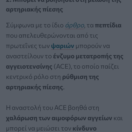
αρτηριακής πίεσης
Σύμφωνα με το ίδιο
άρθρο
, τα
πεπτίδια
που απελευθερώνονται από τις
πρωτεΐνες των
ψαριών
μπορούν να
αναστείλουν το
ένζυμο μετατροπής της
αγγειοτενσίνης
(ACE), το οποίο παίζει
κεντρικό ρόλο στη
ρύθμιση της
αρτηριακής πίεσης
.
Η αναστολή του ACE βοηθά στη
χαλάρωση των αιμοφόρων αγγείων
και
μπορεί να μειώσει τον
κίνδυνο