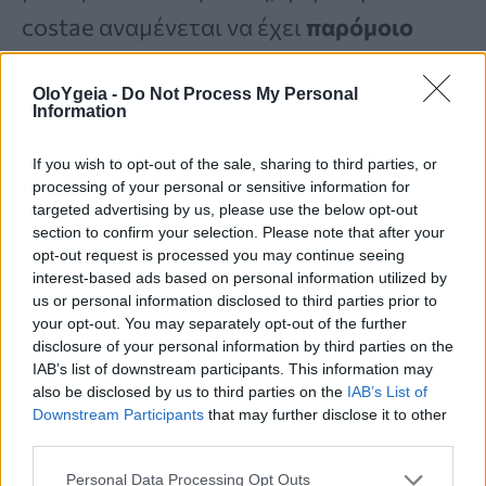
costae αναμένεται να έχει
παρόμοιο
προφίλ αμινοξέων
.
OloYgeia -
Do Not Process My Personal
Information
4. Περιέχει ωμέγα-3 λιπαρά οξέα που
If you wish to opt-out of the sale, sharing to third parties, or
ενισχύουν την καρδιά και τον εγκέφαλο
processing of your personal or sensitive information for
targeted advertising by us, please use the below opt-out
Σύμφωνα με το ίδιο
άρθρο του 2022
,
section to confirm your selection. Please note that after your
opt-out request is processed you may continue seeing
περιέχει διατροφικά σημαντικές
interest-based ads based on personal information utilized by
us or personal information disclosed to third parties prior to
ποσότητες πολυακόρεστων λιπαρών
your opt-out. You may separately opt-out of the further
οξέων
, συμπεριλαμβανομένων των
disclosure of your personal information by third parties on the
IAB’s list of downstream participants. This information may
ωμέγα-3 λιπαρών οξέων
EPA και DHA.
also be disclosed by us to third parties on the
IAB’s List of
Downstream Participants
that may further disclose it to other
third parties.
Αυτά τα λιπαρά σχετίζονται με
Personal Data Processing Opt Outs