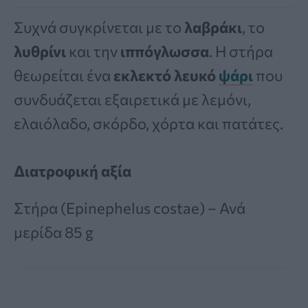
Συχνά συγκρίνεται με το
λαβράκι
, το
λυθρίνι
και την
ιππόγλωσσα
. Η στήρα
θεωρείται ένα
εκλεκτό λευκό
ψάρι
που
συνδυάζεται εξαιρετικά με λεμόνι,
ελαιόλαδο, σκόρδο, χόρτα και πατάτες.
Διατροφική αξία
Στήρα (Epinephelus costae) – Ανά
μερίδα 85 g