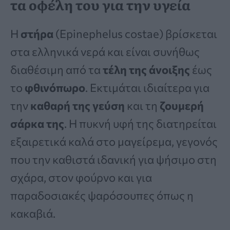
τα οφέλη του για την υγεία
Η
στήρα
(Epinephelus costae) βρίσκεται
στα ελληνικά νερά και είναι συνήθως
διαθέσιμη από τα
τέλη της άνοιξης
έως
το
φθινόπωρο
. Εκτιμάται ιδιαίτερα για
την
καθαρή της γεύση
και τη
ζουμερή
σάρκα της
. Η πυκνή υφή της διατηρείται
εξαιρετικά καλά στο μαγείρεμα, γεγονός
που την καθιστά ιδανική για ψήσιμο στη
σχάρα, στον φούρνο και για
παραδοσιακές ψαρόσουπες όπως η
κακαβιά.