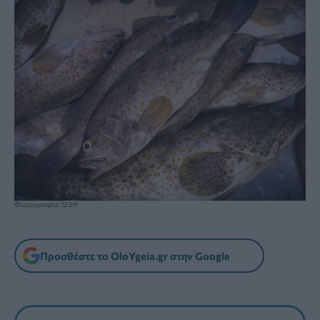
Φωτογραφία: 123rf
Προσθέστε το OloYgeia.gr στην Google