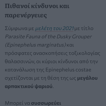
Πιθανοί κίνδυνοι και
παρενέργειες
Σύμφωνα με
μελέτη του 2021
με τίτλο
Parasite Fauna of the Dusky Grouper
(Epinephelus marginatus)
και
πρόσφατες ανασκοπήσεις τοξικολογίας
θαλασσινών, οι κύριοι κίνδυνοι από την
κατανάλωση της Epinephelus costae
σχετίζονται με τη θέση της ως
μεγάλου
αρπακτικού ψαριού
.
Μπορεί να
συσσωρεύει