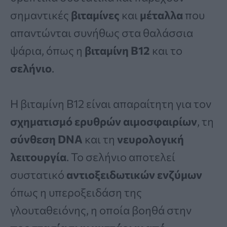
σημαντικές
βιταμίνες
και
μέταλλα
που
απαντώνται συνήθως στα θαλάσσια
ψάρια, όπως η
βιταμίνη Β12
και το
σελήνιο
.
Η βιταμίνη Β12 είναι απαραίτητη για τον
σχηματισμό ερυθρών αιμοσφαιρίων
, τη
σύνθεση DNA
και τη
νευρολογική
λειτουργία
. Το σελήνιο αποτελεί
συστατικό
αντιοξειδωτικών ενζύμων
όπως η υπεροξειδάση της
γλουταθειόνης, η οποία βοηθά στην