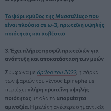
Το ψάρι «μύθος της Μασσαλίας» που
είναι πλούσιο σε ω-3, πρωτεΐνη υψηλής
ποιότητας και ασβέστιο
3. Έχει πλήρες προφίλ πρωτεϊνών για
ανάπτυξη και αποκατάσταση των μυών
Σύμφωνα με
άρθρο του 2022
, η σάρκα
των ψαριών του γένους Epinephelus
περιέχει
πλήρη πρωτεΐνη υψηλής
ποιότητας
με όλα τα
απαραίτητα
αμινοξέα
. Η μελέτη ανέφερε σημαντικές