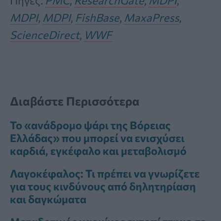
Πηγές:
PMC
,
ResearchGate
,
MDPI
,
MDPI
,
MDPI
,
FishBase
,
MaxaPress
,
ScienceDirect
,
WWF
Διαβάστε Περισσότερα
Το «ανάδρομο ψάρι της Βόρειας
Ελλάδας» που μπορεί να ενισχύσει
καρδιά, εγκέφαλο και μεταβολισμό
Λαγοκέφαλος: Τι πρέπει να γνωρίζετε
για τους κινδύνους από δηλητηρίαση
και δαγκώματα