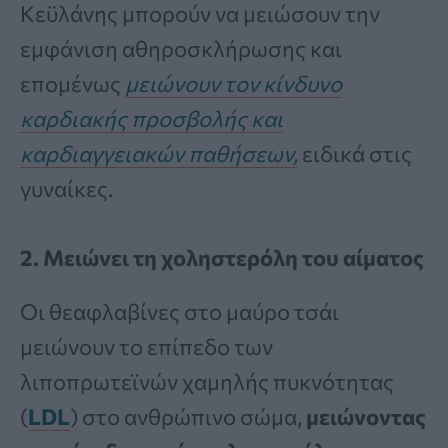
Κεϋλάνης μπορούν να μειώσουν την
εμφάνιση αθηροσκλήρωσης και
επομένως
μειώνουν τον κίνδυνο
καρδιακής προσβολής και
καρδιαγγειακών παθήσεων,
ειδικά στις
γυναίκες.
2. Μειώνει τη χοληστερόλη του αίματος
Οι θεαφλαβίνες στο μαύρο τσάι
μειώνουν το επίπεδο των
λιποπρωτεϊνών χαμηλής πυκνότητας
(
LDL
) στο ανθρώπινο σώμα,
μειώνοντας