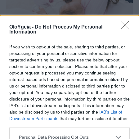
OloYgeia -
Do Not Process My Personal
Information
If you wish to opt-out of the sale, sharing to third parties, or
ΠΑΓΚΟΣΜΙΑ ΕΒΔΟΜΑΔΑ ΜΗΤΡΙΚΟΥ ΘΗΛΑΣΜΟΥ
processing of your personal or sensitive information for
targeted advertising by us, please use the below opt-out
Μητρικός θηλασμός: Η πρώτη
section to confirm your selection. Please note that after your
επένδυση στην υγεία του παιδιού – Τα
opt-out request is processed you may continue seeing
interest-based ads based on personal information utilized by
οφέλη που διαρκούν μια ζωή
us or personal information disclosed to third parties prior to
your opt-out. You may separately opt-out of the further
Ο επιτυχημένος θηλασμός δεν αποτελεί
disclosure of your personal information by third parties on the
αποκλειστικά προσωπική ευθύνη της μητέρας ,
IAB’s list of downstream participants. This information may
also be disclosed by us to third parties on the
IAB’s List of
προϋποθέτει ένα περιβάλλον ενημέρωσης,
Downstream Participants
that may further disclose it to other
αποδοχής και ουσιαστικής υποστήριξης.
third parties.
Personal Data Processing Opt Outs