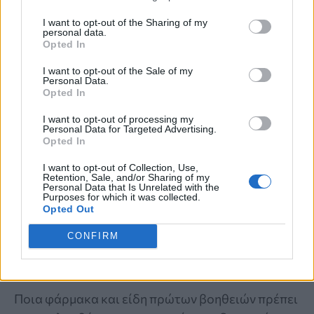
I want to opt-out of the Sharing of my
personal data.
Opted In
I want to opt-out of the Sale of my
Personal Data.
Opted In
I want to opt-out of processing my
Personal Data for Targeted Advertising.
Opted In
I want to opt-out of Collection, Use,
Retention, Sale, and/or Sharing of my
Personal Data that Is Unrelated with the
Purposes for which it was collected.
Opted Out
ΠΡΟΛΗΨΗ
CONFIRM
Φαρμακείο διακοπών: Τι δεν πρέπει να
λείπει από τις αποσκευές σας
Ποια φάρμακα και είδη πρώτων βοηθειών πρέπει