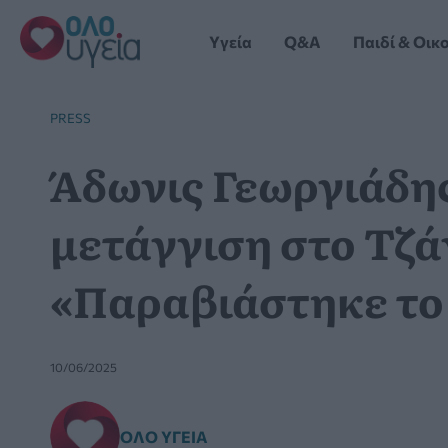
Μετάβαση
στο
Yγεία
Q&A
Παιδί & Οικ
περιεχόμενο
PRESS
Άδωνις Γεωργιάδης
μετάγγιση στο Τζά
«Παραβιάστηκε το
10/06/2025
ΌΛΟ ΥΓΕΊΑ