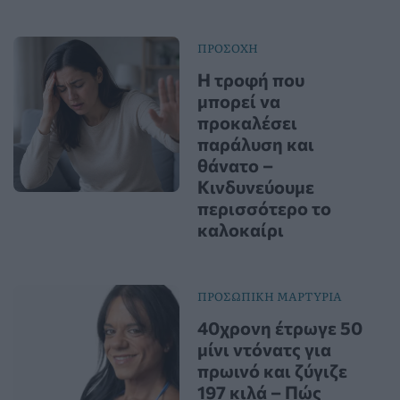
ΠΡΟΣΟΧΗ
Η τροφή που
μπορεί να
προκαλέσει
παράλυση και
θάνατο –
Κινδυνεύουμε
περισσότερο το
καλοκαίρι
ΠΡΟΣΩΠΙΚΗ ΜΑΡΤΥΡΙΑ
40χρονη έτρωγε 50
μίνι ντόνατς για
πρωινό και ζύγιζε
197 κιλά – Πώς