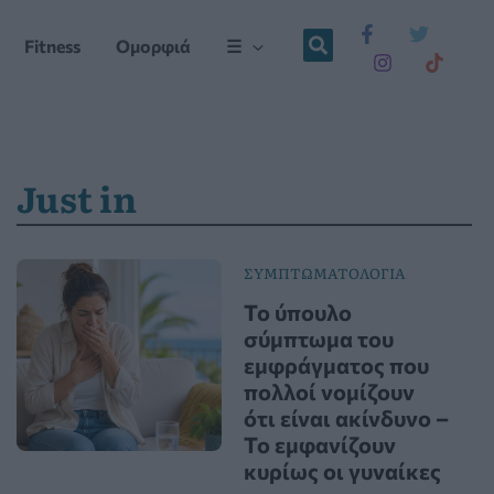
Fitness
Ομορφιά
☰
Just in
ΣΥΜΠΤΩΜΑΤΟΛΟΓΙΑ
Το ύπουλο
σύμπτωμα του
εμφράγματος που
πολλοί νομίζουν
ότι είναι ακίνδυνο –
Το εμφανίζουν
κυρίως οι γυναίκες