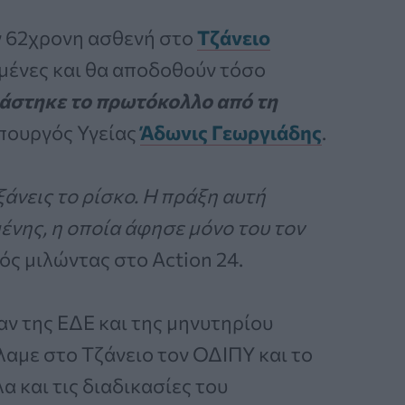
ην 62χρονη ασθενή στο
Τζάνειο
ωμένες και θα αποδοθούν τόσο
άστηκε το πρωτόκολλο από τη
υπουργός Υγείας
Άδωνις Γεωργιάδης
.
άνεις το ρίσκο. Η πράξη αυτή
ένης, η οποία άφησε μόνο του τον
ός μιλώντας στο Action 24.
αν της ΕΔΕ και της μηνυτηρίου
λαμε στο Τζάνειο τον ΟΔΙΠΥ και το
α και τις διαδικασίες του