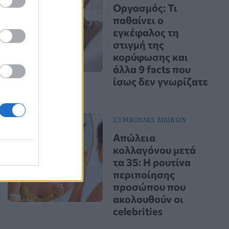
Οργασμός: Τι
παθαίνει ο
εγκέφαλος τη
στιγμή της
κορύφωσης και
άλλα 9 facts που
ίσως δεν γνωρίζατε
ΣΥΜΒΟΥΛΕΣ ΕΙΔΙΚΩΝ
Απώλεια
κολλαγόνου μετά
τα 35: Η ρουτίνα
περιποίησης
προσώπου που
ακολουθούν οι
celebrities