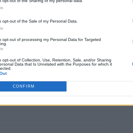
o opt-out of the Sharing of my personal data.
ομείο, είχε επισημάνει κενά στις
In
ρότερη τήρηση των πρωτοκόλλων.
o opt-out of the Sale of my Personal Data.
ότι εκεί υπήρχε πλημμελής τήρηση
In
ς.
to opt-out of processing my Personal Data for Targeted
ing.
που έγινε διαπιστώθηκε ότι τα
In
όσο στη συγκεκριμένη βάρδια
o opt-out of Collection, Use, Retention, Sale, and/or Sharing
ersonal Data that Is Unrelated with the Purposes for which it
λο και έγινε το ανθρώπινο λάθος»
lected.
Out
CONFIRM
ίκα που της χορηγήθηκε εκ λάθους