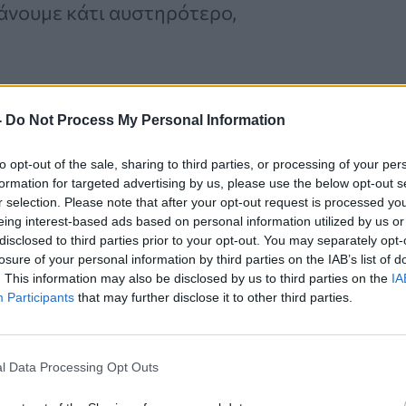
κάνουμε κάτι αυστηρότερο,
-
Do Not Process My Personal Information
Καρκίνος Προστάτη:
Νέα Ελάχιστα
to opt-out of the sale, sharing to third parties, or processing of your per
Επεμβατική Εστιακή
formation for targeted advertising by us, please use the below opt-out s
r selection. Please note that after your opt-out request is processed y
Θεραπεία με NanoKnife
eing interest-based ads based on personal information utilized by us or
disclosed to third parties prior to your opt-out. You may separately opt-
losure of your personal information by third parties on the IAB’s list of
. This information may also be disclosed by us to third parties on the
IA
Participants
that may further disclose it to other third parties.
l Data Processing Opt Outs
βριο του 2024 σε έλεγχο που είχε