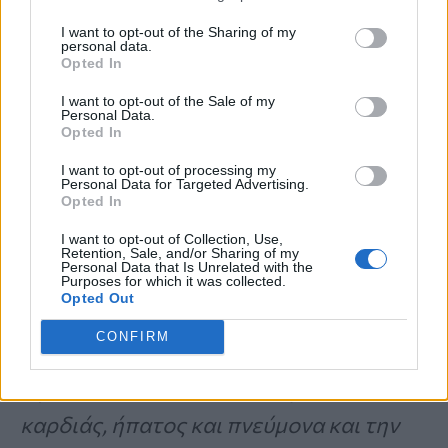
I want to opt-out of the Sharing of my
Μεταμοσχεύσεις-Νέο ιστορικό ρεκόρ-
personal data.
Opted In
SMS για εγγραφή στο Εθνικό Μητρώο
I want to opt-out of the Sale of my
Δωρητών Οργάνων
Personal Data.
Opted In
I want to opt-out of processing my
Ο κ. Σινάκος ανέφερε ότι σήμερα στην
Personal Data for Targeted Advertising.
Opted In
Ελλάδα γίνονται συντονισμένες
I want to opt-out of Collection, Use,
προσπάθειες που έχουν οδηγήσει σε
Retention, Sale, and/or Sharing of my
Personal Data that Is Unrelated with the
αύξηση του αριθμού των
Purposes for which it was collected.
Opted Out
μεταμοσχεύσεων. «
Η
μεταμόσχευση
CONFIRM
αποτελεί τη μόνη θεραπευτική λύση για
την τελικού σταδίου ανεπάρκεια
καρδιάς, ήπατος και πνεύμονα και την