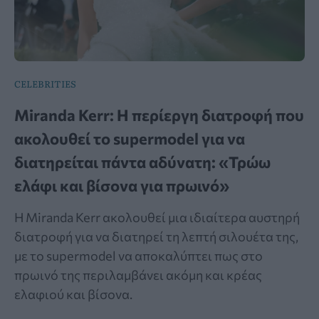
CELEBRITIES
Miranda Kerr: Η περίεργη διατροφή που
ακολουθεί το supermodel για να
διατηρείται πάντα αδύνατη: «Τρώω
ελάφι και βίσονα για πρωινό»
Η Miranda Kerr ακολουθεί μια ιδιαίτερα αυστηρή
διατροφή για να διατηρεί τη λεπτή σιλουέτα της,
με το supermodel να αποκαλύπτει πως στο
πρωινό της περιλαμβάνει ακόμη και κρέας
ελαφιού και βίσονα.