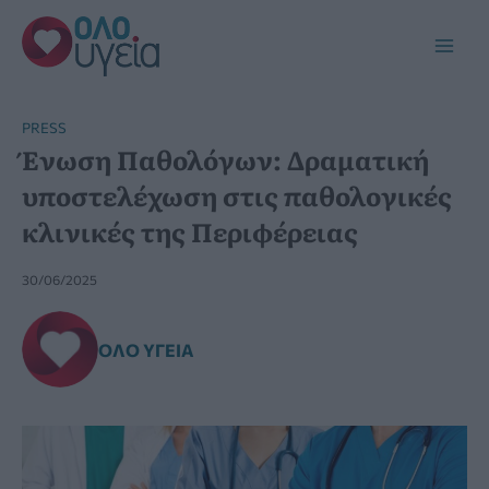
Μετάβαση
στο
Main
περιεχόμενο
Men
PRESS
Ένωση Παθολόγων: Δραματική
υποστελέχωση στις παθολογικές
κλινικές της Περιφέρειας
30/06/2025
ΌΛΟ ΥΓΕΊΑ