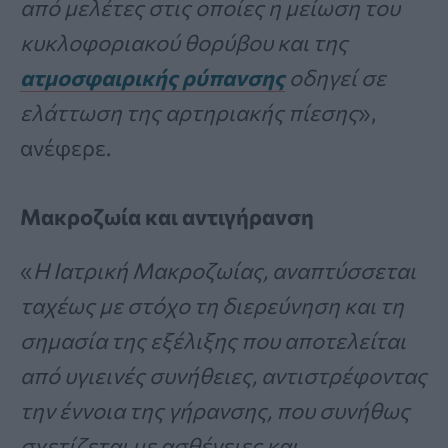
από μελέτες στις οποίες η μείωση του
κυκλοφοριακού θορύβου και της
ατμοσφαιρικής ρύπανσης
οδηγεί σε
ελάττωση της αρτηριακής πίεσης
»,
ανέφερε.
Μακροζωία και αντιγήρανση
«
H Iατρική Mακροζωίας, αναπτύσσεται
ταχέως με στόχο τη διερεύνηση και τη
σημασία της εξέλιξης που αποτελείται
από υγιεινές συνήθειες, αντιστρέφοντας
την έννοια της γήρανσης, που συνήθως
σχετίζεται με ασθένειες και