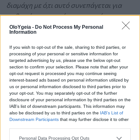
διαμάχη με ό,τι αυτό συνεπάγεται για
ασθενείς, συγγενείς και ιατρούς
»,
ανέφερε.
OloYgeia -
Do Not Process My Personal
Information
Τι πρέπει να γνωρίζει ο Παθολόγος για
If you wish to opt-out of the sale, sharing to third parties, or
processing of your personal or sensitive information for
τις μεταμοσχεύσεις
targeted advertising by us, please use the below opt-out
section to confirm your selection. Please note that after your
opt-out request is processed you may continue seeing
Για τον κρίσιμο ρόλο του παθολόγου
interest-based ads based on personal information utilized by
στις μεταμοσχεύσεις μίλησε ο Αναπλ.
us or personal information disclosed to third parties prior to
your opt-out. You may separately opt-out of the further
Καθηγητής Παθολογίας – Ηπατολογίας,
disclosure of your personal information by third parties on the
IAB’s list of downstream participants. This information may
Δ’ Παθολογική Κλινική, ΑΠΘ
also be disclosed by us to third parties on the
IAB’s List of
Ιπποκράτειο Νοσοκομείο,
Εμμανουήλ
Downstream Participants
that may further disclose it to other
third parties.
Σινάκος.
Personal Data Processing Opt Outs