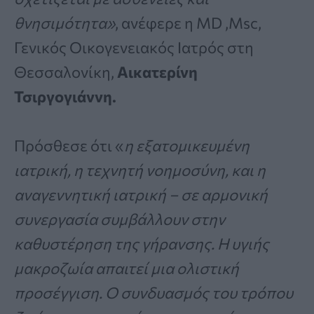
θνησιμότητα»
, ανέφερε η ΜD ,Msc,
Γενικός Οικογενειακός Ιατρός στη
Θεσσαλονίκη,
Αικατερίνη
Τσιργογιάννη.
Πρόσθεσε ότι «
η εξατομικευμένη
ιατρική, η τεχνητή νοημοσύνη, και η
αναγεννητική ιατρική – σε αρμονική
συνεργασία συμβάλλουν στην
καθυστέρηση της γήρανσης. Η υγιής
μακροζωία απαιτεί μια ολιστική
προσέγγιση. Ο συνδυασμός του τρόπου