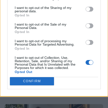
I want to opt-out of the Sharing of my
personal data.
Opted In
I want to opt-out of the Sale of my
Personal Data.
Opted In
ΣΥΜΒΟΥΛΕΣ ΕΙΔΙΚΩΝ
I want to opt-out of processing my
Αρτηριακή πίεση: Τα καθημερινά λάθη
Personal Data for Targeted Advertising.
Opted In
που την ανεβάζουν χωρίς να το
I want to opt-out of Collection, Use,
καταλαβαίνουμε
Retention, Sale, and/or Sharing of my
Personal Data that Is Unrelated with the
Purposes for which it was collected.
Αρτηριακή πίεση: Τα καθημερινά λάθη που
Opted Out
μπορεί να την ανεβάζουν χωρίς να το
CONFIRM
καταλαβαίνετε – Τι πρέπει να προσέξετε
σύμφωνα με τους ειδικούς.