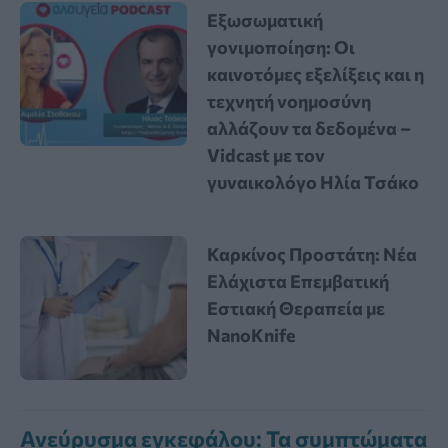
Εξωσωματική
γονιμοποίηση: Οι
καινοτόμες εξελίξεις και η
τεχνητή νοημοσύνη
αλλάζουν τα δεδομένα –
Vidcast με τον
γυναικολόγο Ηλία Τσάκο
Καρκίνος Προστάτη: Νέα
Ελάχιστα Επεμβατική
Εστιακή Θεραπεία με
NanoKnife
Ανεύρυσμα εγκεφάλου: Τα συμπτώματα