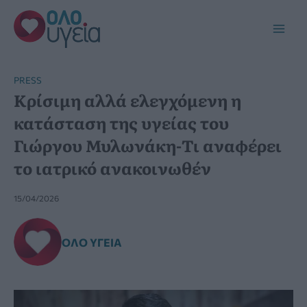
Μετάβαση
στο
Main
περιεχόμενο
Men
PRESS
Κρίσιμη αλλά ελεγχόμενη η
κατάσταση της υγείας του
Γιώργου Μυλωνάκη-Τι αναφέρει
το ιατρικό ανακοινωθέν
15/04/2026
ΌΛΟ ΥΓΕΊΑ