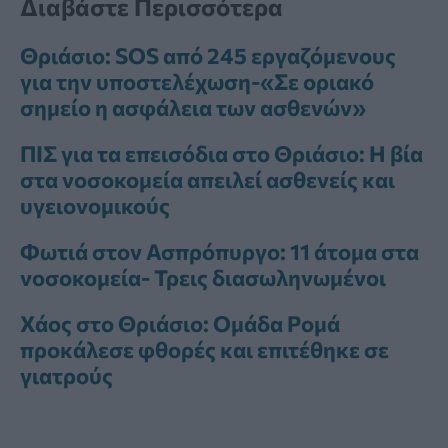
Διαβάστε Περισσότερα
Θριάσιο: SOS από 245 εργαζόμενους
για την υποστελέχωση-«Σε οριακό
σημείο η ασφάλεια των ασθενών»
ΠΙΣ για τα επεισόδια στο Θριάσιο: Η βία
στα νοσοκομεία απειλεί ασθενείς και
υγειονομικούς
Φωτιά στον Ασπρόπυργο: 11 άτομα στα
νοσοκομεία- Τρεις διασωληνωμένοι
Χάος στο Θριάσιο: Ομάδα Ρομά
προκάλεσε φθορές και επιτέθηκε σε
γιατρούς