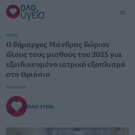
Μετάβαση
στο
Main
περιεχόμενο
Men
PRESS
Ο δήμαρχος Μάνδρας δώρισε
όλους τους μισθούς του 2025 για
εξειδικευμένο ιατρικό εξοπλισμό
στο Θριάσιο
08/07/2026
ΌΛΟ ΥΓΕΊΑ