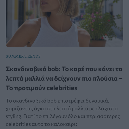
SUMMER TRENDS
Σκανδιναβικό bob: Το καρέ που κάνει τα
λεπτά μαλλιά να δείχνουν πιο πλούσια –
Το προτιμούν celebrities
Το σκανδιναβικό bob επιστρέφει δυναμικά,
χαρίζοντας όγκο στα λεπτά μαλλιά με ελάχιστο
styling. Γιατί το επιλέγουν όλο και περισσότερες
celebrities αυτό το καλοκαίρι;