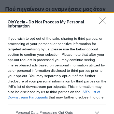
Πού πηγαίνουν οι αναμνήσεις μας όταν
τις ξεχνάμε – Νέα μελέτη δείχνει πώς να
OloYgeia -
Do Not Process My Personal
τις ανακτήσουμε
Information
Νέα μελέτη αποκαλύπτει τι συμβαίνει στις
If you wish to opt-out of the sale, sharing to third parties, or
αναμνήσεις όταν τις ξεχνάμε, προσφέροντας νέα
processing of your personal or sensitive information for
targeted advertising by us, please use the below opt-out
στοιχεία για το πώς μπορούν, υπό προϋποθέσεις,
section to confirm your selection. Please note that after your
να ανακτηθούν.
opt-out request is processed you may continue seeing
interest-based ads based on personal information utilized by
us or personal information disclosed to third parties prior to
your opt-out. You may separately opt-out of the further
disclosure of your personal information by third parties on the
IAB’s list of downstream participants. This information may
also be disclosed by us to third parties on the
IAB’s List of
Downstream Participants
that may further disclose it to other
third parties.
Personal Data Processing Opt Outs