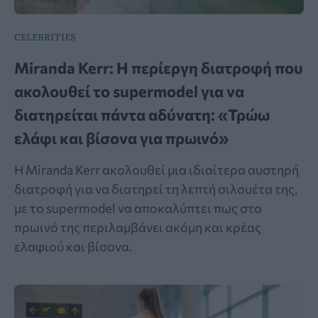
CELEBRITIES
Miranda Kerr: Η περίεργη διατροφή που
ακολουθεί το supermodel για να
διατηρείται πάντα αδύνατη: «Τρώω
ελάφι και βίσονα για πρωινό»
Η Miranda Kerr ακολουθεί μια ιδιαίτερα αυστηρή
διατροφή για να διατηρεί τη λεπτή σιλουέτα της,
με το supermodel να αποκαλύπτει πως στο
πρωινό της περιλαμβάνει ακόμη και κρέας
ελαφιού και βίσονα.